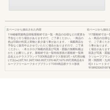
左ページから抽出された内容
右ページから抽出
116補修関連商品情報屋根材寸法一覧・商品の仕様などの変更を
117屋根材寸法
予告なく行う場合がありますので、ご了承ください。・商品の
ム・商品の仕様な
色は印刷の性質上実物と多少違う事があります。・掲載商品を
で、ご了承くださ
予告なく販売中止させていただく場合がありますので、ご了承
う事があります。
ください。・本カタログ掲載内容及び写真・図版の無断転載は
く場合があります
かたくお断りします。屋根材寸法一覧特殊形状の屋根材一覧商
容及び写真・図版
品名エルテラスブランドTOEX商品群テラス形状3尺～6尺用出幅
ラソルーフブラン
L寸法(㎜)3尺761.24尺1065.85尺1370.46尺1675.09尺用商品名G
間・関西間・九州
ルーフフリールーフタイプブランドTOEX商品群テラス形状
Ⅱ[ストレートタ
9158923263105