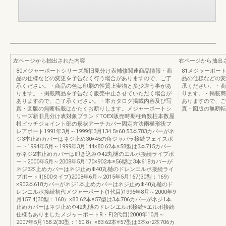
左ページから抽出された内容
右ページから抽出
80メジャーポートシリーズ新旧見分け表補修関連商品情報・商
81メジャーポー
品の仕様などの変更を予告なく行う場合がありますので、ご了
品の仕様などの変
承ください。・商品の色は印刷の性質上実物と多少違う事があ
承ください。・商
ります。・掲載商品を予告なく販売中止させていただく場合が
ります。・掲載商
ありますので、ご了承ください。・本カタログ掲載内容及び写
ありますので、ご
真・図版の無断転載はかたくお断りします。メジャーポートシ
真・図版の無断転
リーズ新旧見分け表対象ブランドTOEX販売時期柱角数柱本数屋
根ピッチジョイント部の形状アーチカバー固定方法雨樋形状フ
レアポート1991年3月～1999年3月134.5×60.53本783カバーがネ
ジ3本止めカバーはネジ止め30×45の角ジャバラ接続フェイスポ
ート1994年5月～1999年3月144×80.62本※58型は3本715カバー
がネジ2本止めカバーは叩き込みΦ42丸樋のエルボ接続ライブポ
ート2000年5月～2008年5月170×902本※56型は3本618カバーが
ネジ3本止めカバーはネジ止めΦ40丸樋のドレンエルボ接続ライ
ブポートⅡ(600タイプ)2008年6月～2015年5月167(30型：169）
×902本618カバーがネジ1本止めカバーはネジ止めΦ40丸樋のド
レンエルボ接続初代メジャーポート(1代目)1996年8月～2000年9
月157.4(30型：160）×83.62本※57型は3本706カバーがネジ1本
止めカバーはネジ止めΦ42丸樋のドレンエルボ接続※エルボ接続
仕様もありましたメジャーポートR・F(2代目)2000年10月～
2007年5月158.2(30型：160.8）×83.62本※57型は3本or2本706カ