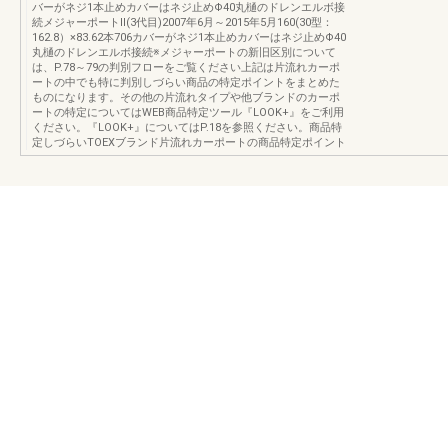
バーがネジ1本止めカバーはネジ止めΦ40丸樋のドレンエルボ接
続メジャーポートⅡ(3代目)2007年6月～2015年5月160(30型：
162.8）×83.62本706カバーがネジ1本止めカバーはネジ止めΦ40
丸樋のドレンエルボ接続※メジャーポートの新旧区別について
は、P.78～79の判別フローをご覧ください上記は片流れカーポ
ートの中でも特に判別しづらい商品の特定ポイントをまとめた
ものになります。その他の片流れタイプや他ブランドのカーポ
ートの特定についてはWEB商品特定ツール『LOOK+』をご利用
ください。『LOOK+』についてはP.18を参照ください。商品特
定しづらいTOEXブランド片流れカーポートの商品特定ポイント