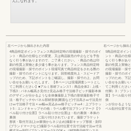
んになれます。
左ページから抽出された内容
右ページから抽出
4商品特定ポイントフェンス商品特定時の現場撮影・採寸のポイ
5商品特定ポイン
ント・商品の仕様などの変更、又は商品販売の中止などを予告
ント・商品の仕様
なく行う事がありますので、ご了承ください。・商品の色は印
なく行う事があり
刷の性質上実物と多少違う事があります。フェンス商品特定時
刷の性質上実物と
の現場撮影・採寸のポイント現場写真で商品特定をされる際の
の現場撮影・採寸
撮影・採寸のポイントになります。回答精度向上・スピードア
撮影・採寸のポイ
ップのため、下記ポイントをご確認し、撮影・採寸の上、お問
ップのため、下記
い合せをお願いいたします。 【本ページは現場調査シートとし
い合せをお願いい
てご利用ください】■アルミ形材フェンス1：商品全体2：上桟・
てご利用ください
下桟3：パネル幅高さ見付け見込み格子寸法格子ピッチ撮影本体
付脚）3：ブラン
のデザインが分かるような全体像撮影上下桟の形状撮影格子寸
置】ラベル貼り付
法・格子ピッチやパネル部材形状(断面など)寸法高さ㎜寸法見付
側 に貼り付
け㎜寸法格子寸法 × ㎜幅㎜見込み㎜格子ピッチ㎜4：上ブラケッ
ンが分かるような
ト5：エンドキャップその他：ラベル横寸法ブランドマーク【ラ
ベル貼付位置寸法
ベル貼り付け位置】ラベル貼り付け位置は・柱の裏側・本体の
裏側 に貼り付けされています。撮影ブラケット
形状・取付方法(上or家側からネジ止め)撮影キャップ形状・刻印
(ブランドマークなど)撮影ラベル貼付位置寸法寸法縦寸法㎜寸法
横寸法㎜刻印 (ブランドマーク)LOOK＋（WEB商品特定システ