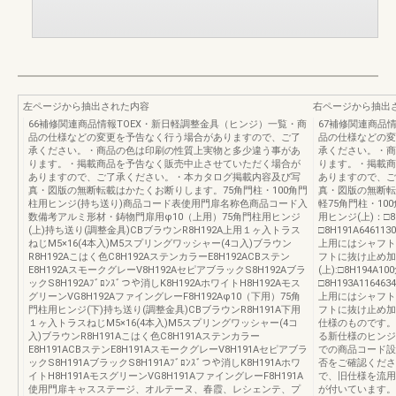
左ページから抽出された内容
右ページから抽出
66補修関連商品情報TOEX・新日軽調整金具（ヒンジ）一覧・商
67補修関連商品
品の仕様などの変更を予告なく行う場合がありますので、ご了
品の仕様などの変
承ください。・商品の色は印刷の性質上実物と多少違う事があ
承ください。・商
ります。・掲載商品を予告なく販売中止させていただく場合が
ります。・掲載商
ありますので、ご了承ください。・本カタログ掲載内容及び写
ありますので、ご
真・図版の無断転載はかたくお断りします。75角門柱・100角門
真・図版の無断転
柱用ヒンジ(持ち送り)商品コード表使用門扉名称色商品コード入
軽75角門柱・10
数備考アルミ形材・鋳物門扉用φ10（上用）75角門柱用ヒンジ
用ヒンジ(上)：□8
(上)持ち送り(調整金具)CBブラウンR8H192A上用１ヶ入トラス
□8H191A6461130
ねじM5×16(4本入)M5スプリングワッシャー(4コ入)ブラウン
上用にはシャフト
R8H192Aこはく色C8H192AステンカラーE8H192ACBステン
フトに抜け止め加
E8H192AスモークグレーV8H192AセピアブラックS8H192Aブラ
(上):□8H194A
ックS8H192Aﾌﾞﾛﾝｽﾞつや消しK8H192AホワイトH8H192Aモス
□8H193A1164634
グリーンVG8H192AファイングレーF8H192Aφ10（下用）75角
上用にはシャフト
門柱用ヒンジ(下)持ち送り(調整金具)CBブラウンR8H191A下用
フトに抜け止め加
１ヶ入トラスねじM5×16(4本入)M5スプリングワッシャー(4コ
仕様のものです。
入)ブラウンR8H191Aこはく色C8H191Aステンカラー
る新仕様のヒンジ
E8H191ACBステンE8H191AスモークグレーV8H191Aセピアブラ
での商品コード設
ックS8H191AブラックS8H191Aﾌﾞﾛﾝｽﾞつや消しK8H191Aホワ
否をご確認くださ
イトH8H191AモスグリーンVG8H191AファイングレーF8H191A
で、旧仕様を流用
使用門扉キャスステージ、オルテーヌ、春霞、レシェンテ、プ
が付いています。