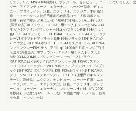
リオラ、SV、MV(2000年以降)、プレジール、セレビュー、ロー
いていません。(左
ジー、アイアンティーク、エターナル、スーパー有峰、ディズ
ニー、フロイライン、涼雅、エクサリオ、エクジス、木樹脂門
扉、ニューエクジス使用門扉名称色商品コード入数備考アルミ
形材・鋳物門扉用φ10（上用）100角門柱用ヒンジ(上)持ち送り
(調整金具)CBブラウンR8H194A上用１ヶ入トラスねじM5×20(4
本入)M5スプリングワッシャー(4コ入)ブラウンR8H194Aこはく
色C8H194AステンカラーE8H194ACBステンE8H194Aスモークグ
レーV8H194AセピアブラックS8H194AブラックS8H194Aﾌﾞﾛﾝ
ｽﾞつや消しK8H194AホワイトH8H194AモスグリーンVG8H194A
ファイングレーF8H194A（下用）φ10100角門柱用ヒンジ(下)持
ち送り(調整金具)CBブラウンR8H193A下用１ヶ入トラスねじ
M5×20(4本入)M5スプリングワッシャー(4コ入)ブラウン
R8H193Aこはく色C8H193AステンカラーE8H193ACBステン
E8H193AスモークグレーV8H193AセピアブラックS8H193Aブラ
ックS8H193Aﾌﾞﾛﾝｽﾞつや消しK8H193AホワイトH8H193Aモス
グリーンVG8H193AファイングレーF8H193A使用門扉キャスス
テージ、新峻岳、エクジス、セレビュー、スーパー有峰、ニュ
ーエクジス、ニューエクジス大型、涼雅、エクサリオ、プレサ
ージュ、ロージー、エターナル、プレジールH：14、MV(2000
年以降)、大型門扉AN・BＮ・C型、木樹脂門扉TOEX・新日軽調
整金具（ヒンジ）一覧