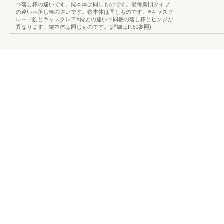
⇒落し棒の違いです。錠本体は同じものです。備考新旧タイプ
の違い⇒落し棒の違いです。錠本体は同じものです。※キャスグ
レード錠とキャスクレアA錠との違い⇒同梱の落し棒とヒンジが
異なります。錠本体は同じものです。(詳細はP.50参照)