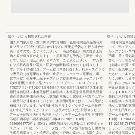
左ページから抽出された内容
右ページから抽出
開き戸門扉用錠一覧38開き戸門扉用錠一覧補修関連商品情報対
39補修関連商品
象ブランドTOEX・商品の仕様などの変更を予告なく行う場合が
いて 形：アルミ
ありますので、ご了承ください。・商品の色は印刷の性質上実
ル・ステンレス門
物と多少違う事があります。・掲載商品を予告なく販売中止さ
門扉 電：電気
せていただく場合がありますので、ご了承ください。・本カタ
告なく行う場合が
ログ掲載内容及び写真・図版の無断転載はかたくお断りしま
は印刷の性質上実
す。アルミ鋳物門扉／アーム錠（内掛け錠）No.15キャスクラウ
告なく販売中止さ
ン専用錠（礎専用錠）生産中止品キャスクラウン専用錠（綴・
ださい。・本カタ
翼専用錠）生産中止品キャスクレア錠生産中止品キャスクレア
たくお断りします
錠(槍専用)生産中止品ブランドTOEXブランドTOEXブランド
錠（内掛け錠）N
TOEXブランドTOEX門扉種類鋳ス木他電形門扉種類鋳ス木他電
中止品高級ロック
形門扉種類鋳ス木他電形門扉種類鋳ス木他電形道路面道路面道
ランドTOEXブラ
路面道路面家側面画像なし家側面画像なし家側面※写真ではアー
類鋳ス木他電形門
ム根元部が補修されています。家側面※写真ではアーム根元部が
扉種類鋳ス木他電
補修されています。W寸法H寸法戸厚ネジピッチアーム全長W寸
像なし家側面家側
法H寸法戸厚ネジピッチアーム全長W寸法H寸法戸厚ネジピッチ
法H寸法戸厚ネジ
アーム全長W寸法H寸法戸厚ネジピッチアーム全長不明不明不明
アーム全長W寸法
不明不明不明不明不明不明不明6096870片：150両：
150両：1828417
16560963770片：150両：165代替錠なし代替錠なし代替錠キャ
1512208517
スグレードD錠、シャンテーヌ錠、フェスタ錠代替錠なし備考備
シャンテーヌ錠代
考備考標準タイプと槍専用の違い⇒戸厚の違いによる取付ネジ
錠代替錠高級ロッ