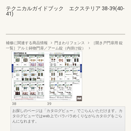
テクニカルガイドブック エクステリア 38-39(40-
41)
補修に関連する商品情報
門まわりフェンス
［開き戸門扉用 錠
一覧］アルミ鋳物門扉／アーム錠（内掛け錠）
38
39
お探しのページは「カタログビュー」でごらんいただけます。カ
タログビューではweb上でパラパラめくりながらカタログをごら
んになれます。