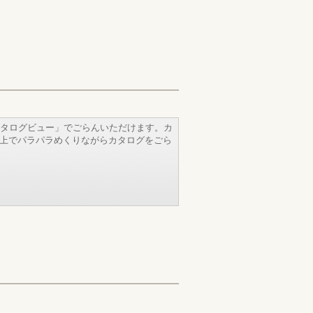
タログビュー」でごらんいただけます。カ
b上でパラパラめくりながらカタログをごら