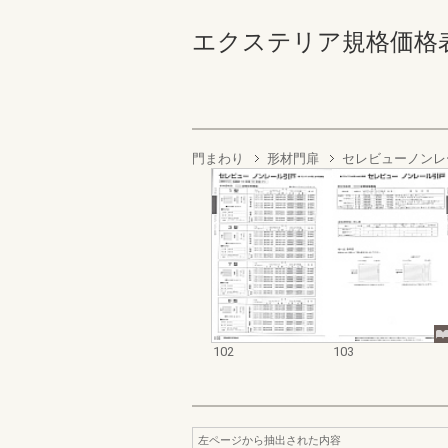
エクステリア規格価格表_200
門まわり
形材門扉
セレビューノンレ
102
103
左ページから抽出された内容