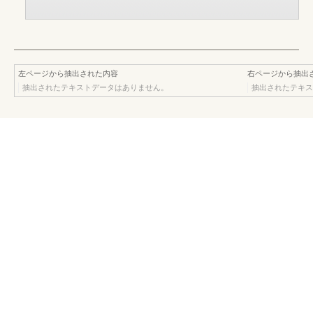
左ページから抽出された内容
右ページから抽出
抽出されたテキストデータはありません。
抽出されたテキス