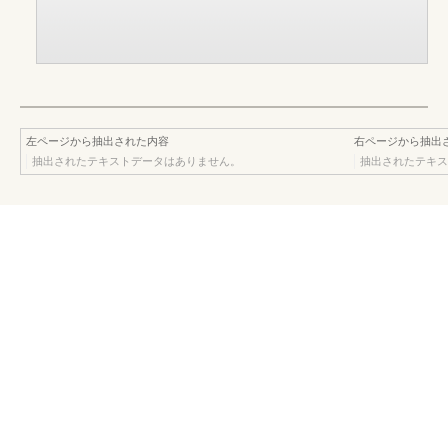
左ページから抽出された内容
右ページから抽出
抽出されたテキストデータはありません。
抽出されたテキス