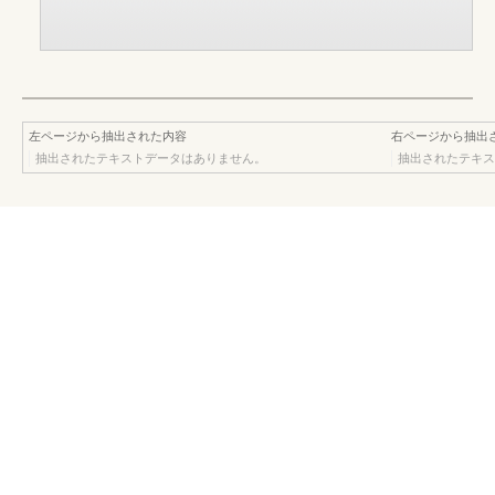
左ページから抽出された内容
右ページから抽出
抽出されたテキストデータはありません。
抽出されたテキス