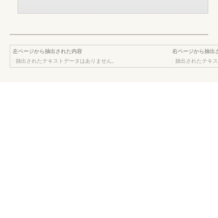
左ページから抽出された内容
右ページから抽出
抽出されたテキストデータはありません。
抽出されたテキス