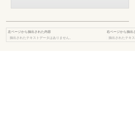
左ページから抽出された内容
右ページから抽出
抽出されたテキストデータはありません。
抽出されたテキス