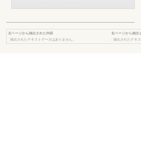
左ページから抽出された内容
右ページから抽出
抽出されたテキストデータはありません。
抽出されたテキス