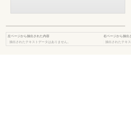
左ページから抽出された内容
右ページから抽出
抽出されたテキストデータはありません。
抽出されたテキス