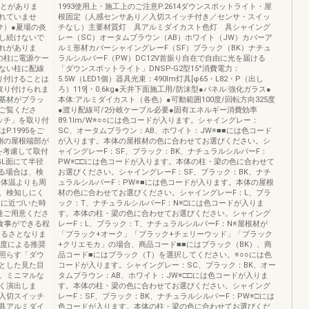
ことがありま
1993使用上・施工上のご注意P.2614ダウンスポットライト・屋
れていませ
根固定（人感センサあり／入切スイッチ付き／センサ・スイッ
サ）●夏場の炎
チなし）主要材質灯 具アルミダイカスト色灯 具シャイング
し続けないで
レー（SC）オータムブラウン（AB）ホワイト（JW）カバーア
れがありま
ルミ形材カバーシャイングレーF（SF）ブラック（BK）ナチュ
の柱に電源ケー
ラルシルバーF（PW）DC12V首振り自在で自由に光を届ける
ない柱に配線
「ダウンスポットライト」DNSP-G2型15°消費電力：
り付けることは
5.5W（LED1個）器具光束：490lm灯具[φ65・L82・P（出し
取り付けられま
ろ）119]・0.6kg●天井下面施工用/防沫型●パネル:強化ガラス●
基材がブラッ
本体:アルミダイカスト（各色）●可動範囲100度/回転方向325度
をご覧くださ
●渡り配線可/2分岐ケーブル必要●固有エネルギー消費効率
ッチ」を取り付
89.1lm/W※○○には色コードが入ります。シャイングレー：
.1995をご
SC、オータムブラウン：AB、ホワイト：JW※■■には色コード
側の屋根端部が
が入ります。本体の屋根材の色に合わせてお選びください。シ
を考慮して取付
ャイングレーF：SF、ブラック：BK、ナチュラルシルバーF：
GL面にて半径
PW※□□には色コードが入ります。本体の柱・梁の色に合わせて
なる場合は、検
お選びください。シャイングレーF：SF、ブラック：BK、ナチ
に体温よりも周
ュラルシルバーF：PW※■には色コードが入ります。本体の屋根
、検知しにく
材の色に合わせてお選びください。シャイングレーF：L、ブラ
温に近づいた時
ック：T、ナチュラルシルバーF：N※□には色コードが入りま
途ご用意くださ
す。本体の柱・梁の色に合わせてお選びください。シャイング
※食事ができる程
レーF：L、ブラック：T、ナチュラルシルバーF：N※屋根材が
の明るさとなりま
「ブラック+オーク」「ブラック+チェリーウッド」「ブラック
持照度による推奨
+クリエモカ」の場合、商品コード■■にはブラック（BK）、商
照らす「ダウ
品コード■にはブラック（T）を選択してください。※○○には色
とした見た目
コードが入ります。シャイングレー：SC、ブラック：BK、オー
。ミニマルな
タムブラウン：AB、ホワイト：JW※□□には色コードが入りま
く演出しま
す。本体の柱・梁の色に合わせてお選びください。シャイング
入切スイッチ
レーF：SF、ブラック：BK、ナチュラルシルバーF：PW※□には
具アルミダイ
色コードが入ります。本体の柱・梁の色に合わせてお選びくだ