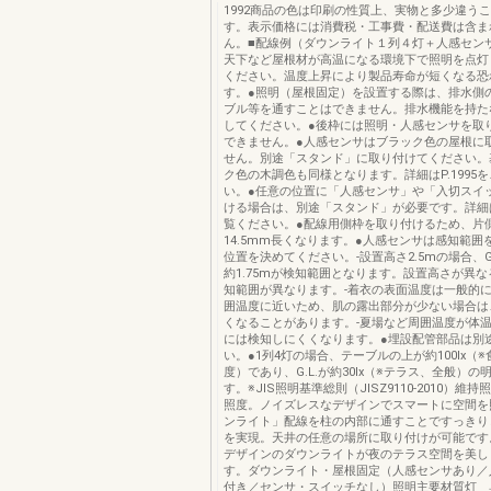
1992商品の色は印刷の性質上、実物と多少違う
す。表示価格には消費税・工事費・配送費は含ま
ん。■配線例（ダウンライト１列４灯＋人感セン
天下など屋根材が高温になる環境下で照明を点灯
ください。温度上昇により製品寿命が短くなる恐
す。●照明（屋根固定）を設置する際は、排水側
ブル等を通すことはできません。排水機能を持た
してください。●後枠には照明・人感センサを取
できません。●人感センサはブラック色の屋根に
せん。別途「スタンド」に取り付けてください。
ク色の木調色も同様となります。詳細はP.1995
い。●任意の位置に「人感センサ」や「入切スイ
ける場合は、別途「スタンド」が必要です。詳細はP
覧ください。●配線用側枠を取り付けるため、片
14.5mm長くなります。●人感センサは感知範囲
位置を決めてください。-設置高さ2.5mの場合、
約1.75mが検知範囲となります。設置高さが異
知範囲が異なります。-着衣の表面温度は一般的
囲温度に近いため、肌の露出部分が少ない場合は
くなることがあります。-夏場など周囲温度が体
には検知しにくくなります。●埋設配管部品は別
い。●1列4灯の場合、テーブルの上が約100lx（
度）であり、G.L.が約30lx（※テラス、全般）
す。※JIS照明基準総則（JISZ9110-2010）維
照度。ノイズレスなデザインでスマートに空間を
ンライト」配線を柱の内部に通すことですっきり
を実現。天井の任意の場所に取り付けが可能です
デザインのダウンライトが夜のテラス空間を美し
す。ダウンライト・屋根固定（人感センサあり／
付き／センサ・スイッチなし）照明主要材質灯 