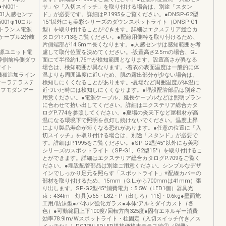
N001-
サ」や「入切スイッチ」を取り付ける場合は、別途「スタン
,0001人感センサ
ド」が必要です。詳細はP.1995をご覧ください。●DNSP-G2型
5001φ10コル
15°以外にも美彩シリーズのダウンスポットライト（DNSP-G1
12Vトランス電源
型）を取り付けることができます。詳細はエクステリア総合カ
分岐ケーブル2分岐
タログP.713をご覧ください。●配線用側枠を取り付けるため、
片側端部が14.5mm長くなります。●人感センサは感知範囲を考
ンス電源ユニット電
慮して取付位置を決めてください。-設置高さ2.5mの場合、GL
枠側前枠側ダウ
面にて半径約1.75mが検知範囲となります。設置高さが異なる
ワイト
場合は、検知範囲が異なります。-着衣の表面温度は一般的に体
7尺機種追加ライン
温よりも周囲温度に近いため、肌の露出部分が少ない場合は、
ナーラテラステ
検知しにくくなることがあります。-夏場など周囲温度が体温に
ーフモダンアー
近づいた時には検知しにくくなります。●埋設配管部品は別途ご
用意ください。●電源ケーブル、延長ケーブルなどは照明プラン
に合わせて拾い出してください。詳細はエクステリア総合カタ
ログP.774を参照してください。●夏場の炎天下など屋根材が高
温になる環境下で照明を点灯し続けないでください。温度上昇
により製品寿命が短くなる恐れがあります。●任意の位置に「入
切スイッチ」を取り付ける場合は、別途「スタンド」が必要で
す。詳細はP.1995をご覧ください。●SP-G2型45°以外にも美彩
シリーズのスポットライト（SP-G1、G2型15°）を取り付けるこ
とができます。詳細はエクステリア総合カタログP.709をご覧く
ださい。●埋設配管部品は別途ご用意ください。シンプルなデザ
インでしっかり足元を照らす「スポットライト」※配線カバーの
部材を取り付けるため、15mm（G.L.から700mmは41mm）張
り出します。SP-G2型45°消費電力：5.5W（LED1個）器具光
束：434lm 灯具[φ65・L82・P（出しろ）116]・0.6kg●壁面施
工用/防沫型●パネル:強化ガラス●本体:アルミダイカスト（各
色）●可動範囲上下100度/回転方向325度●固有エネルギー消費
効率78.9lm/Wスポットライト・柱固定（入切スイッチ付き／ス