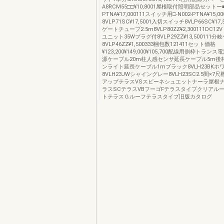
A8RCM55□□¥10,8001屋根取付照明部品セットー■-
PTNA¥17,000111スイッチ用□-N002-PTNA¥15
8VLP71SC¥17,5001入切スイッチ8VLP66SC¥17,
ゲートチューブ2.5m8VLP80ZZ¥2,300111DC
ユニット35Wプラグ付8VLP29ZZ¥13,500111
8VLP46ZZ¥1,500333梱包数121411セット価格
¥123,200¥149,000¥105,700配線用側枠トラ
源ケーブル20m柱人感センサ延長ケーブル5m後
ンライト延長ケーブル1mブラック8VLH23BKホ
8VLH23JWシャイングレー8VLH23SC2.5間×
アップテラスVSスピーネシュエットナーラ屋根
ラスSCテラスVBフーゴFテラスタイプクリアル
トテラスＧルーフテラスタイプ旧版カタログ