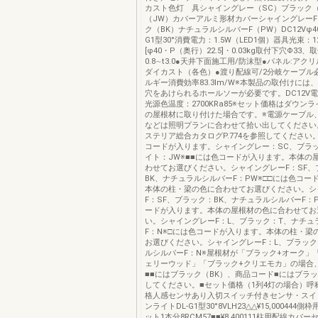
カスト色灯 具シャイングレー（SC）ブラック（
（JW）カバーアルミ形材カバーシャイングレーF
ク（BK）ナチュラルシルバーF（PW）DC12Vφ4022
G1型30°消費電力：1.5W（LED1個）器具光束：1
[φ40・P（奥行）22.5]・0.03kg取付下穴Φ33
0.8∼t3.0●天井下面施工用/防沫型●パネル:アク
ダイカスト（各色）●渡り配線可/2分岐ケーブル
ルギー消費効率83.3lm/W※本製品の取付けには、
穴をあけられるホールソーが必要です。DC12V電
光源色温度：2700KRa85※セット価格はダウン
の屋根材に取り付けた場合です。※電源ケーブル
などは照明プランに合わせて拾い出してください
ステリア総合カタログP.774を参照してください
コードが入ります。シャイングレー：SC、ブラッ
イト：JW※■■には色コードが入ります。本体の
わせてお選びください。シャイングレーF：SF、
BK、ナチュラルシルバーF：PW※□□には色コー
本体の柱・梁の色に合わせてお選びください。シ
F：SF、ブラック：BK、ナチュラルシルバーF：
ードが入ります。本体の屋根材の色に合わせてお
い。シャイングレーF：L、ブラック：T、ナチュ
F：N※□には色コードが入ります。本体の柱・梁
お選びください。シャイングレーF：L、ブラック
ルシルバーF：N※屋根材が「ブラック+オーク」
ェリーウッド」「ブラック+クリエモカ」の場合
■■にはブラック（BK）、商品コード■にはブラ
してください。■セット価格（1列4灯の場合）呼
格人感センサあり入切スイッチ付きセンサ・スイ
ンライトDL-G1型30°8VLH23△△¥15,000444
ット1本分8RCM57■■¥8,400111柱用配線カバ