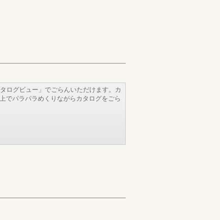
タログビュー」でごらんいただけます。カ
b上でパラパラめくりながらカタログをごら