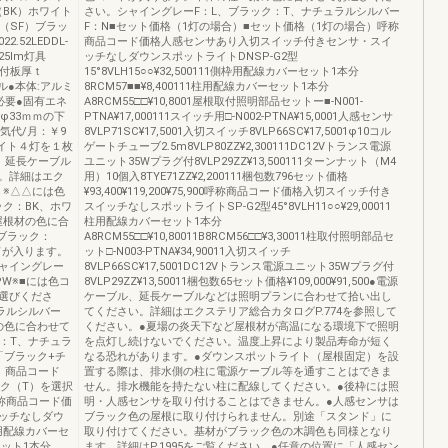
BK）ホワイト
さい。シャイングレーF：L、ブラック：T、ナチュラルシルバー
（SF）ブラッ
F：N■セット価格（1灯の場合）■セット価格（1灯の場合）呼称
.52LEDDL-
商品コード価格人感センサあり入切スイッチ付きセンサ・スイ
25lm灯具
ッチなしダウンスポットライトDNSP-G2型
、取付板厚ｔ
15°8VLH15○○¥32,500111側枠用配線カバーセット1本分
リル●本体:アルミ
8RCM57■■¥8,400111柱用配線カバーセット1本分
必要●固有エネ
A8RCM55□□¥10,8001屋根取付照明部品セットー■-N001-
φ33ｍｍの下
PTNA¥17,000111スイッチ用□-N002-PTNA¥15,0001人感センサ
気代/月：￥9
8VLP71SC¥17,5001入切スイッチ8VLP66SC¥17,5001φ10コル
ライト４灯を１枚
ゲートチューブ2.5m8VLP80ZZ¥2,300111DC12Vトランス電源
、延長ケーブル
ユニット35Wプラグ付8VLP29ZZ¥13,500111ターンナット（M4
。詳細はエク
用）10個入8TYE71ZZ¥2,200111梱包数796セット価格
。※△△には色
¥93,400¥119,200¥75,900呼称商品コード価格入切スイッチ付き
ク：BK、ホワ
スイッチなしスポットライトSP-G2型45°8VLH11○○¥29,00011
屋根材の色に合
柱用配線カバーセット1本分
ブラック：
A8RCM55□□¥10,80011B8RCM56□□¥3,30011柱取付照明部品セ
ドが入ります。
ット□-N003-PTNA¥34,90011入切スイッチ
ャイングレー
8VLP66SC¥17,5001DC12Vトランス電源ユニット35Wプラグ付
PW※■には色コ
8VLP29ZZ¥13,50011梱包数65セット価格¥109,000¥91,500●電源
選びくださ
ケーブル、延長ケーブルなどは照明プランに合わせて拾い出し
ラルシルバー
てください。詳細はエクステリア総合カタログP.774を参照して
の色に合わせて
ください。●夏場の炎天下など屋根材が高温になる環境下で照明
：T、ナチュラ
を点灯し続けないでください。温度上昇により製品寿命が短く
「ブラック+チ
なる恐れがあります。●ダウンスポットライト（屋根固定）を設
、商品コード
置する際は、排水側の柱に電源ケーブル等を通すことはできま
ック（T）を選択
せん。排水機能を持たない柱に配線してください。●後枠には照
称商品コード価
明・人感センサを取り付けることはできません。●人感センサは
ッチなしダウ
ブラック色の屋根に取り付けられません。別途「スタンド」に
側枠用配線カバーセ
取り付けてください。基材がブラック色の木調色も同様となり
ーセット1本分
ます。詳細はP.1995をご覧ください。●任意の位置に「人感セン