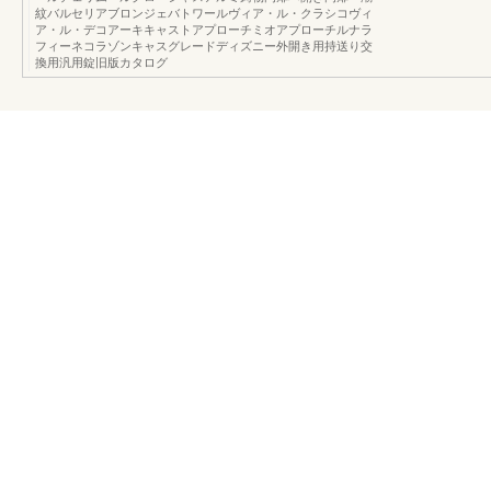
紋バルセリアブロンジェバトワールヴィア・ル・クラシコヴィ
ア・ル・デコアーキキャストアプローチミオアプローチルナラ
フィーネコラゾンキャスグレードディズニー外開き用持送り交
換用汎用錠旧版カタログ