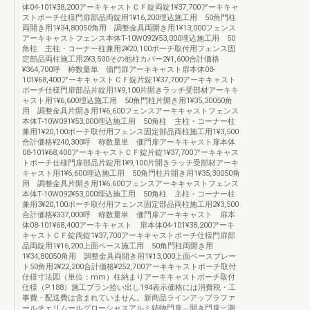
体04-101¥38,200アーキキャストＣＦ錠両錠1¥37,700アーキキャ
ストポーチ仕様門扉部品両錠用1¥16,200埋込施工用 50角門柱
両開き用1¥34,80050角用 調整金具両開き用1¥13,000フェンス
アーキキャストフェンス本体T-10W092¥53,000埋込施工用 50
角柱 主柱・コーナー柱兼用2¥20,100ポーチ取付用フェンス固
定部品両柱施工用2¥3,500その他柱カバー2¥1,600合計価格
¥364,700呼 称数量単 価門扉アーキキャスト扉本体08-
101¥68,400アーキキャストＣＦ錠片錠1¥37,700アーキキャスト
ポーチ仕様門扉部品片錠用1¥9,100片開きラッチ受部材アーキキ
ャスト用1¥6,600埋込施工用 50角門柱片開き用1¥35,30050角
用 調整金具片開き用1¥6,600フェンスアーキキャストフェンス
本体T-10W091¥53,000埋込施工用 50角柱 主柱・コーナー柱
兼用1¥20,100ポーチ取付用フェンス固定部品両柱施工用1¥3,500
合計価格¥240,300呼 称数量単 価門扉アーキキャスト扉本体
08-101¥68,400アーキキャストＣＦ錠片錠1¥37,700アーキキャス
トポーチ仕様門扉部品片錠用1¥9,100片開きラッチ受部材アーキ
キャスト用1¥6,600埋込施工用 50角門柱片開き用1¥35,30050角
用 調整金具片開き用1¥6,600フェンスアーキキャストフェンス
本体T-10W092¥53,000埋込施工用 50角柱 主柱・コーナー柱
兼用3¥20,100ポーチ取付用フェンス固定部品両柱施工用2¥3,500
合計価格¥337,000呼 称数量単 価門扉アーキキャスト 扉本
体08-101¥68,400アーキキャスト 扉本体04-101¥38,200アーキ
キャストＣＦ錠両錠1¥37,700アーキキャストポーチ仕様門扉部
品両錠用1¥16,200上面ベース施工用 50角門柱両開き用
1¥34,80050角用 調整金具両開き用1¥13,000上面ベースプレー
ト50角用2¥22,200合計価格¥252,700アーキキャストポーチ取付
仕様寸法図（単位：mm）柱納まりアーキキャストポーチ取付
仕様（P.188）施工プラン拾い出し194表示価格には消費税・工
事費・配送費は含まれていません。新商品ラインアップラファ
ールチェリムールグローシャスアルミ鋳物門扉︵開き門扉︶潮