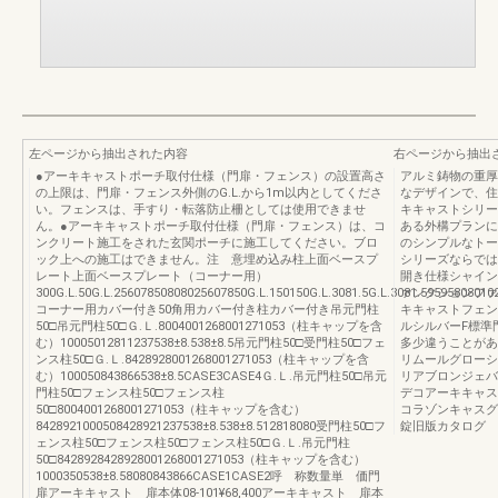
左ページから抽出された内容
右ページから抽出
●アーキキャストポーチ取付仕様（門扉・フェンス）の設置高さ
アルミ鋳物の重厚
の上限は、門扉・フェンス外側のG.L.から1m以内としてくださ
なデザインで、住
い。フェンスは、手すり・転落防止柵としては使用できませ
キキャストシリー
ん。●アーキキャストポーチ取付仕様（門扉・フェンス）は、コ
ある外構プランに
ンクリート施工をされた玄関ポーチに施工してください。ブロ
のシンプルなトー
ック上への施工はできません。注 意埋め込み柱上面ベースプ
シリーズならでは
レート上面ベースプレート（コーナー用）
開き仕様シャイン
300G.L.50G.L.25607850808025607850G.L.150150G.L.3081.5G.L.3081.59595808010
ァンクションファ
コーナー用カバー付き50角用カバー付き柱カバー付き吊元門柱
キキャストフェン
50□吊元門柱50□Ｇ.Ｌ.8004001268001271053（柱キャップを含
ルシルバーF標準
む）10005012811237538±8.538±8.5吊元門柱50□受門柱50□フェ
多少違うことがあ
ンス柱50□Ｇ.Ｌ.8428928001268001271053（柱キャップを含
リムールグローシ
む）100050843866538±8.5CASE3CASE4Ｇ.Ｌ.吊元門柱50□吊元
リアブロンジェバ
門柱50□フェンス柱50□フェンス柱
デコアーキキャス
50□8004001268001271053（柱キャップを含む）
コラゾンキャスグ
8428921000508428921237538±8.538±8.512818080受門柱50□フ
錠旧版カタログ
ェンス柱50□フェンス柱50□フェンス柱50□Ｇ.Ｌ.吊元門柱
50□8428928428928001268001271053（柱キャップを含む）
1000350538±8.58080843866CASE1CASE2呼 称数量単 価門
扉アーキキャスト 扉本体08-101¥68,400アーキキャスト 扉本