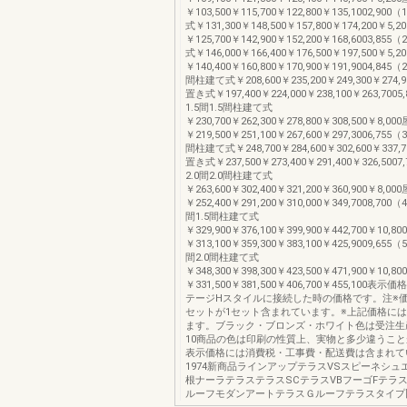
￥103,500￥115,700￥122,800￥135,1002,90
式￥131,300￥148,500￥157,800￥174,200￥5
￥125,700￥142,900￥152,200￥168,6003,85
式￥146,000￥166,400￥176,500￥197,500￥5
￥140,400￥160,800￥170,900￥191,9004,845（
間柱建て式￥208,600￥235,200￥249,300￥274,
置き式￥197,400￥224,000￥238,100￥263,7005
1.5間1.5間柱建て式
￥230,700￥262,300￥278,800￥308,500￥8,
￥219,500￥251,100￥267,600￥297,3006,755（
間柱建て式￥248,700￥284,600￥302,600￥337,
置き式￥237,500￥273,400￥291,400￥326,5007
2.0間2.0間柱建て式
￥263,600￥302,400￥321,200￥360,900￥8,
￥252,400￥291,200￥310,000￥349,7008,700（
間1.5間柱建て式
￥329,900￥376,100￥399,900￥442,700￥10
￥313,100￥359,300￥383,100￥425,9009,655（
間2.0間柱建て式
￥348,300￥398,300￥423,500￥471,900￥10
￥331,500￥381,500￥406,700￥455,100表
テージHスタイルに接続した時の価格です。注※
セットが1セット含まれています。※上記価格に
ます。ブラック・ブロンズ・ホワイト色は受注生
10商品の色は印刷の性質上、実物と多少違うこ
表示価格には消費税・工事費・配送費は含まれて
1974新商品ラインアップテラスVSスピーネシュ
根ナーラテラステラスSCテラスVBフーゴFテラ
ルーフモダンアートテラスＧルーフテラスタイプ