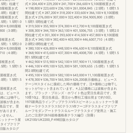
0（1.5間）柱建て
式￥204,400￥229,200￥241,700￥266,600￥5,100屋根置き式
,200屋根置き式
￥198,800￥223,600￥236,100￥261,0004,845（2.5間）1.0間1.5
5（2.0間）柱建て
間柱建て式￥287,200￥318,200￥333,600￥366,100￥8,100屋根
,200屋根置き式
置き式￥276,000￥307,000￥322,400￥354,9005,800（3.0間）
2.5間）1.5間1.0
1.5間1.5間柱建て式
900￥8,000屋根
￥319,500￥355,900￥374,300￥412,700￥8,100屋根置き式
,800（3.0間）
￥308,300￥344,700￥363,100￥401,5006,755（3.5間）1.5間2.0
間柱建て式￥351,300￥393,600￥414,500￥457,800￥8,100屋根
000屋根置き式
置き式￥340,100￥382,400￥403,300￥446,6007,710（4.0間）
3.5間）1.5間2.0
2.0間2.0間柱建て式
700￥8,000屋根
￥380,100￥426,800￥448,500￥496,600￥8,100屋根置き式
,710（4.0間）
￥368,900￥415,600￥437,300￥485,4008,700（4.5間）1.5間1.5
間1.5間柱建て式
000屋根置き式
￥462,900￥515,900￥542,100￥597,900￥11,100屋根置き式
4.5間）1.5間1.5
￥446,100￥499,100￥525,300￥581,1009,655（5.0間）1.5間1.5
間2.0間柱建て式
,800屋根置き式
￥495,100￥553,500￥582,100￥643,000￥11,100屋根置き式
5.0間）1.5間1.5
￥478,300￥536,700￥565,300￥626,200表示価格は、ビュース
テージHスタイルに接続した時の価格です。注※価格には物干し
,800屋根置き式
セットが1セット含まれています。※上記価格には波板が含まれ
示価格は、ビュース
ます。ブラック・ブロンズ・ホワイト色は受注生産品です。受
価格には物干し
10受10は、受注生産品。受注から弊社工場出荷まで約10日。
は波板が含まれ
1975新商品ラインアップテラスVSスピーネシュエットナーラ屋
産品です。受
根ナーラテラステラスSCテラスVBフーゴFテラスタイプクリア
とがあります。
ルーフモダンアートテラスＧルーフテラスタイプ使用上・施工
いません。
上のご注意P.2616規格価格表テラス編①（別冊）
エットナーラ屋
UK2100/UK2200_P.498旧版カタログ
スタイプクリア
旧版カタログ