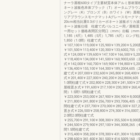
ナーラ屋根600タイプ主要材質本体アルミ形材屋
ネート波板色本体ブラック（T）オータムブラウ
ングレー（K）ブロンズ（B）ホワイト（W）屋根
リアブラウンスモークマットAグレースモークマ
20cm相当比重0.3ポリカーボネート波板ポリカ
ネート波板仕様 柱建て式バルコニー用／屋根置
ー用セット価格表間区分間口（mm）出幅（mm）
1,185（4尺）1,485（5尺）1,785（6尺）ロン
1,850（1.0間）柱建て式
￥107,100￥119,000￥125,900￥139,200￥5,
￥101,500￥113,400￥120,300￥133,6002,75
式￥124,000￥139,600￥147,100￥166,500￥5
￥118,400￥134,000￥141,500￥160,9003,65
式￥142,000￥160,700￥169,900￥194,800￥5
￥136,400￥155,100￥164,300￥189,2004,60
建て式￥207,000￥232,600￥245,800￥268,40
式￥201,400￥227,000￥240,200￥262,8004,60
1.0間柱建て式￥202,800￥228,300￥241,500￥271
屋根置き式￥191,600￥217,100￥230,300￥260,40
間）1.5間1.5間柱建て式
￥223,000￥253,000￥267,900￥304,900￥8,
￥211,800￥241,800￥256,700￥293,7006,405（
間柱建て式￥237,700￥270,000￥285,500￥327,
置き式￥226,500￥258,800￥274,300￥316,0007
2.0間2.0間柱建て式
￥255,700￥291,100￥308,300￥355,500￥8,
￥244,500￥279,900￥297,100￥344,3008,265（
間1.5間柱建て式
￥315,400￥358,200￥378,300￥431,300￥10
￥298,600￥341,400￥361,500￥414,5009,160（