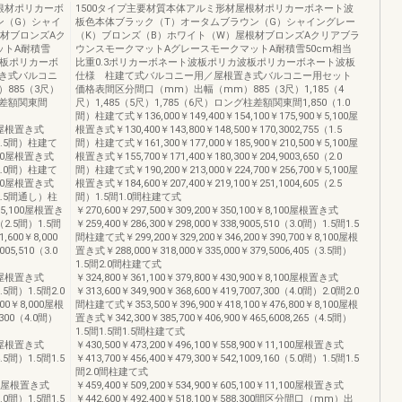
根材ポリカーボ
1500タイプ主要材質本体アルミ形材屋根材ポリカーボネート波
ン（G）シャイ
板色本体ブラック（T）オータムブラウン（G）シャイングレー
材ブロンズAク
（K）ブロンズ（B）ホワイト（W）屋根材ブロンズAクリアブラ
ットA耐積雪
ウンスモークマットAグレースモークマットA耐積雪50cm相当
波板ポリカーボ
比重0.3ポリカーボネート波板ポリカ波板ポリカーボネート波板
き式バルコニ
仕様 柱建て式バルコニー用／屋根置き式バルコニー用セット
885（3尺）
価格表間区分間口（mm）出幅（mm）885（3尺）1,185（4
グ柱差額関東間
尺）1,485（5尺）1,785（6尺）ロング柱差額関東間1,850（1.0
間）柱建て式￥136,000￥149,400￥154,100￥175,900￥5,100屋
200屋根置き式
根置き式￥130,400￥143,800￥148,500￥170,3002,755（1.5
5（1.5間）柱建て
間）柱建て式￥161,300￥177,000￥185,900￥210,500￥5,100屋
,200屋根置き式
根置き式￥155,700￥171,400￥180,300￥204,9003,650（2.0
0（2.0間）柱建て
間）柱建て式￥190,200￥213,000￥224,700￥256,700￥5,100屋
,200屋根置き式
根置き式￥184,600￥207,400￥219,100￥251,1004,605（2.5
5（2.5間通し）柱
間）1.5間1.0間柱建て式
0￥5,100屋根置き
￥270,600￥297,500￥309,200￥350,100￥8,100屋根置き式
5（2.5間）1.5間
￥259,400￥286,300￥298,000￥338,9005,510（3.0間）1.5間1.5
,600￥8,000
間柱建て式￥299,200￥329,200￥346,200￥390,700￥8,100屋根
05,510（3.0
置き式￥288,000￥318,000￥335,000￥379,5006,405（3.5間）
1.5間2.0間柱建て式
000屋根置き式
￥324,800￥361,100￥379,800￥430,900￥8,100屋根置き式
3.5間）1.5間2.0
￥313,600￥349,900￥368,600￥419,7007,300（4.0間）2.0間2.0
200￥8,000屋根
間柱建て式￥353,500￥396,900￥418,100￥476,800￥8,100屋根
,300（4.0間）
置き式￥342,300￥385,700￥406,900￥465,6008,265（4.5間）
1.5間1.5間1.5間柱建て式
000屋根置き式
￥430,500￥473,200￥496,100￥558,900￥11,100屋根置き式
4.5間）1.5間1.5
￥413,700￥456,400￥479,300￥542,1009,160（5.0間）1.5間1.5
間2.0間柱建て式
,800屋根置き式
￥459,400￥509,200￥534,900￥605,100￥11,100屋根置き式
5.0間）1.5間1.5
￥442,600￥492,400￥518,100￥588,300間区分間口（mm）出