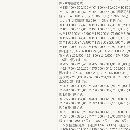
間2.0間柱建て式
￥333,400￥379,300￥401,100￥459,600￥10
￥316,600￥362,500￥384,300￥442,800間
幅（mm）885（3尺）1,185（4尺）1,485（5尺）
ロング柱差額関西間2,050（1.0間）柱建て式
￥110,100￥122,600￥129,700￥142,300￥5,
￥104,500￥117,000￥124,100￥136,7003,00
式￥132,300￥149,900￥159,200￥177,600￥5
￥126,700￥144,300￥153,600￥172,0003,96
式￥150,500￥172,800￥183,800￥205,500￥5
￥144,900￥167,200￥178,200￥199,9005,055（
間柱建て式￥214,100￥242,300￥257,000￥285,
置き式￥202,900￥231,100￥245,800￥274,7006
1.5間1.5間柱建て式
￥235,900￥269,400￥286,800￥321,300￥8,
￥224,700￥258,200￥275,600￥310,1006,965（
間柱建て式￥251,000￥288,100￥306,100￥343,
置き式￥239,800￥276,900￥294,900￥331,9007
2.0間2.0間柱建て式
￥269,600￥311,200￥330,400￥370,900￥8,
￥258,400￥300,000￥319,200￥359,7009,015（
間1.5間柱建て式
￥336,700￥384,800￥408,900￥458,900￥10
￥319,900￥368,000￥392,100￥442,1009,970（
間2.0間柱建て式
￥351,600￥403,200￥428,400￥480,700￥10
￥334,800￥386,400￥411,600￥463,900間
幅（mm）885（3尺）1,185（4尺）1,485（5尺）
ロング柱差額九州・四国間1,945（1.0間）柱建て
￥109,100￥121,300￥128,400￥140,700￥5,