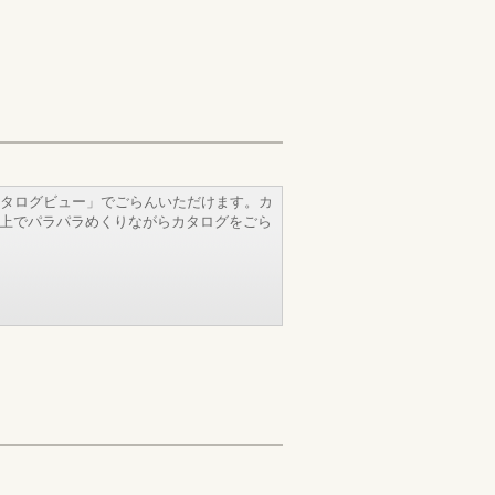
タログビュー」でごらんいただけます。カ
b上でパラパラめくりながらカタログをごら