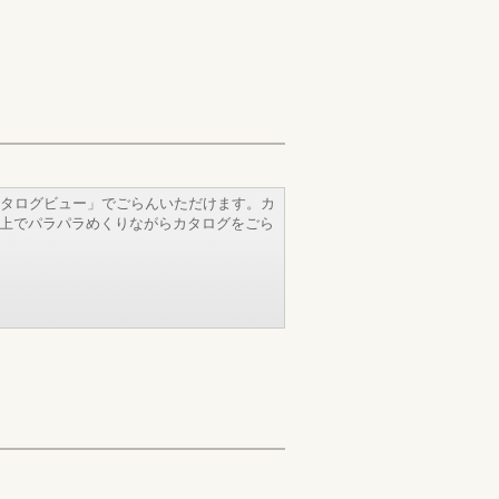
タログビュー」でごらんいただけます。カ
b上でパラパラめくりながらカタログをごら