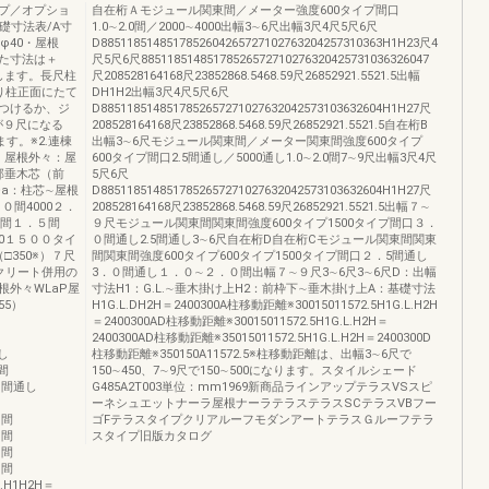
プ／オプショ
自在桁Ａモジュール関東間／メーター強度600タイプ間口
■基礎寸法表/A寸
1.0∼2.0間／2000∼4000出幅3∼6尺出幅3尺4尺5尺6尺
φ40・屋根
D8851185148517852604265727102763204257310363H1H23尺4
た寸法は＋
尺5尺6尺88511851485178526572710276320425731036326047
します。長尺柱
尺208528164168尺23852868.5468.59尺26852921.5521.5出幅
り柱正面にたて
DH1H2出幅3尺4尺5尺6尺
つけるか、ジ
D8851185148517852657271027632042573103632604H1H27尺
が９尺になる
208528164168尺23852868.5468.59尺26852921.5521.5自在桁B
す。※2.連棟
出幅3∼6尺モジュール関東間／メーター関東間強度600タイプ
。屋根外々：屋
600タイプ間口2.5間通し／5000通し1.0∼2.0間7∼9尺出幅3尺4尺
部垂木芯（前
5尺6尺
a：柱芯∼屋根
D8851185148517852657271027632042573103632604H1H27尺
０間4000２．
208528164168尺23852868.5468.59尺26852921.5521.5出幅７∼
０間１．５間
９尺モジュール関東間関東間強度600タイプ1500タイプ間口３．
50１５００タイ
０間通し2.5間通し3∼6尺自在桁D自在桁Cモジュール関東間関東
□350※）７尺
間関東間強度600タイプ600タイプ1500タイプ間口２．5間通し
クリート併用の
3．０間通し１．０∼２．０間出幅７∼９尺3∼6尺3∼6尺D：出幅
外々WLaP屋
寸法H1：G.L.∼垂木掛け上H2：前枠下∼垂木掛け上A：基礎寸法
55）
H1G.L.DH2H＝2400300A柱移動距離※30015011572.5H1G.L.H2H
＝2400300AD柱移動距離※30015011572.5H1G.L.H2H＝
2400300AD柱移動距離※35015011572.5H1G.L.H2H＝2400300D
通し
柱移動距離※350150A11572.5※柱移動距離は、出幅3∼6尺で
５間
150∼450、7∼9尺で150∼500になります。スタイルシェード
３．０間通し
G485A2T003単位：mm1969新商品ラインアップテラスVSスピ
ーネシュエットナーラ屋根ナーラテラステラスSCテラスVBフー
５間
ゴFテラスタイプクリアルーフモダンアートテラスＧルーフテラ
０間
スタイプ旧版カタログ
５間
０間
.L.H1H2H＝