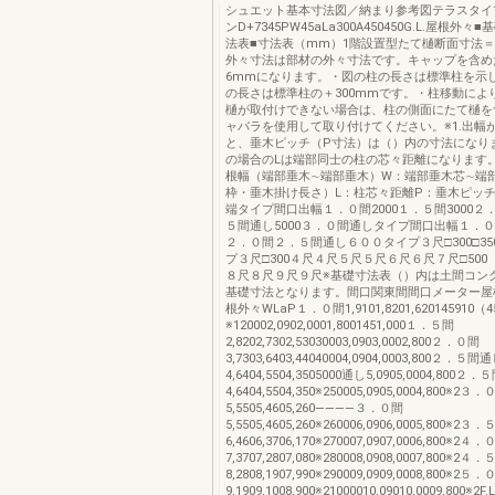
シュエット基本寸法図／納まり参考図テラスタイ
ンD+7345PW45aLa300A450450G.L.屋根外々
法表■寸法表（mm）1階設置型たて樋断面寸法＝
外々寸法は部材の外々寸法です。キャップを含め
6mmになります。・図の柱の長さは標準柱を示
の長さは標準柱の＋300mmです。・柱移動によ
樋が取付けできない場合は、柱の側面にたて樋を
ャバラを使用して取り付けてください。※1.出幅
と、垂木ピッチ（P寸法）は（）内の寸法になりま
の場合のLは端部同士の柱の芯々距離になります
根幅（端部垂木∼端部垂木）W：端部垂木芯∼端
枠・垂木掛け長さ）L：柱芯々距離P：垂木ピッチ
端タイプ間口出幅１．０間2000１．５間3000２．
５間通し5000３．０間通しタイプ間口出幅１．
２．０間２．５間通し６００タイプ３尺□300□3
プ３尺□300４尺４尺５尺５尺６尺６尺７尺□500（
８尺８尺９尺９尺※基礎寸法表（）内は土間コン
基礎寸法となります。間口関東間間口メーター屋根
根外々WLaP１．０間1,9101,8201,620145910（4
※120002,0902,0001,8001451,000１．５間
2,8202,7302,53030003,0903,0002,800２．０間
3,7303,6403,44040004,0904,0003,800２．５間
4,6404,5504,3505000通し5,0905,0004,800２．
4,6404,5504,350※250005,0905,0004,800※2
5,5505,4605,260――――３．０間
5,5505,4605,260※260006,0906,0005,800※2３．
6,4606,3706,170※270007,0907,0006,800※2４．
7,3707,2807,080※280008,0908,0007,800※2４．
8,2808,1907,990※290009,0909,0008,800※2５．
9,1909,1008,900※21000010,09010,0009,800※2F