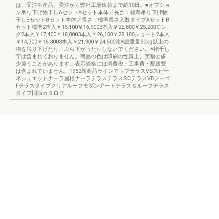
は、受注生産品。受注から弊社工場出荷まで約10日。■オプショ
ン吊り下げ物干しAセットAセット本体／長さ：標準吊り下げ物
干しBセットBセット本体／長さ：標準長さ入数タイプAセットB
セット標準2本入￥15,100￥16,9003本入￥22,800￥25,200ロン
グ2本入￥17,400￥18,8003本入￥26,100￥28,100ショート2本入
￥14,700￥16,3003本入￥21,900￥24,500注※総重量50kg以上の
物を吊り下げたり、ぶら下がったりしないでください。※物干し
竿は含まれておりません。商品の色は印刷の性質上、実物と多
少違うことがあります。表示価格には消費税・工事費・配送費
は含まれていません。1962新商品ラインアップテラスVSスピー
ネシュエットナーラ屋根ナーラテラステラスSCテラスVBフーゴ
FテラスタイプクリアルーフモダンアートテラスＧルーフテラス
タイプ旧版カタログ