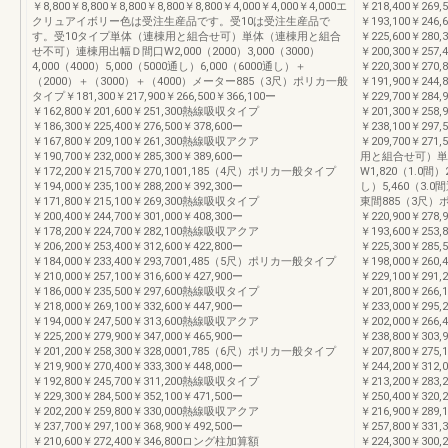
￥8,800￥8,800￥8,800￥8,800￥8,800￥4,000￥4,000￥4,000エ
￥218,400￥269,
クリュアイボリー色は受注生産品です。受10は受注生産品で
￥193,100￥246
す。受10タイプ単体（連棟用と組合せ可）単体（連棟用と組合
￥225,600￥280,
せ不可）連棟用出幅Ｄ間口W2,000（2000）3,000（3000）
￥200,300￥25
4,000（4000）5,000（5000通し）6,000（6000通し）＋
￥220,300￥270,
（2000）＋（3000）＋（4000）メーター885（3尺）ポリカ一般
￥191,900￥244
タイプ￥181,300￥217,900￥266,500￥366,100ー
￥229,700￥284,
￥162,800￥201,600￥251,300熱線吸収タイプ
￥201,300￥258
￥186,300￥225,400￥276,500￥378,600ー
￥238,100￥297,
￥167,800￥209,100￥261,300熱線吸収アクア
￥209,700￥27
￥190,700￥232,000￥285,300￥389,600ー
用と組合せ可）単
￥172,200￥215,700￥270,1001,185（4尺）ポリカ一般タイプ
W1,820（1.0間）
￥194,000￥235,100￥288,200￥392,300ー
し）5,460（3.
￥171,800￥215,100￥269,300熱線吸収タイプ
東間885（3尺
￥200,400￥244,700￥301,000￥408,300ー
￥220,900￥278,
￥178,200￥224,700￥282,100熱線吸収アクア
￥193,600￥253
￥206,200￥253,400￥312,600￥422,800ー
￥225,300￥285,
￥184,000￥233,400￥293,7001,485（5尺）ポリカ一般タイプ
￥198,000￥260
￥210,000￥257,100￥316,600￥427,900ー
￥229,100￥291,
￥186,000￥235,500￥297,600熱線吸収タイプ
￥201,800￥26
￥218,000￥269,100￥332,600￥447,900ー
￥233,000￥295,
￥194,000￥247,500￥313,600熱線吸収アクア
￥202,000￥266
￥225,200￥279,900￥347,000￥465,900ー
￥238,800￥303,
￥201,200￥258,300￥328,0001,785（6尺）ポリカ一般タイプ
￥207,800￥275
￥219,900￥270,400￥333,300￥448,000ー
￥244,200￥312,
￥192,800￥245,700￥311,200熱線吸収タイプ
￥213,200￥28
￥229,300￥284,500￥352,100￥471,500ー
￥250,400￥320,
￥202,200￥259,800￥330,000熱線吸収アクア
￥216,900￥289
￥237,700￥297,100￥368,900￥492,500ー
￥257,800￥331,
￥210,600￥272,400￥346,800ロング柱加算額
￥224,300￥300