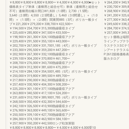
￥8,800￥8,800￥8,800￥8,800ー￥4,000￥4,000￥4,000■セット
￥264,200￥340,
価格表タイプ単体（連棟用と組合せ可）単体（連棟用と組合せ
￥230,700￥30
不可）連棟用出幅Ｄ間口W1,820（1.0間）2,730（1.5間）
￥268,900￥350,
3,640（2.0間）4,550（2.5間通し）5,460（3.0間通し）＋（1.0
￥241,200￥325
間）＋（1.5間）＋（2.0間）関東間885（3尺）ポリカ一般タイ
￥277,300￥363,
プ￥221,200￥279,200￥338,700￥422,500ー
￥249,600￥338
￥194,500￥254,700￥315,300熱線吸収タイプ
￥284,700￥374,
￥225,600￥285,800￥347,500￥433,500ー
￥257,000￥34
￥198,900￥261,300￥324,100熱線吸収アクア
セット価格は端部
￥229,400￥291,500￥355,100￥443,000ー
ラインアップテラ
￥202,700￥267,000￥331,7001,185（4尺）ポリカ一般タイプ
ラステラスSCテ
￥233,300￥295,500￥359,200￥447,200ー
ンアートテラスＧ
￥202,900￥267,300￥332,100熱線吸収タイプ
P.2612規格価格表
￥239,100￥304,200￥370,800￥461,700ー
版カタログ
￥208,700￥276,000￥343,700熱線吸収アクア
￥244,500￥312,300￥381,600￥475,200ー
￥214,100￥284,100￥354,5001,485（5尺）ポリカ一般タイプ
￥250,000￥319,800￥389,500￥489,700ー
￥217,800￥290,000￥362,300熱線吸収タイプ
￥257,400￥330,900￥404,300￥508,200ー
￥225,200￥301,100￥377,100熱線吸収アクア
￥263,800￥340,500￥417,100￥524,200ー
￥231,600￥310,700￥389,9001,785（6尺）ポリカ一般タイプ
￥268,500￥350,400￥432,300￥544,600ー
￥242,100￥326,500￥410,900熱線吸収タイプ
￥276,900￥363,000￥449,100￥565,600ー
￥250,500￥339,100￥427,700熱線吸収アクア
￥284,300￥374,100￥463,900￥584,100ー
￥257,900￥350,200￥442,500ロング柱加算額
￥8,800￥8,800￥8,800￥8,800ー￥4,000￥4,000￥4,000受10