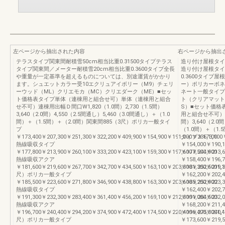
左ページから抽出された内容
右ページから抽出
テラスタイプ関東間耐積雪50cm相当比重0.31500タイプテラス
造り付け屋根タイプ
タイプ関東間／メーター耐積雪20cm相当比重0.3600タイプ全長
造り付け屋根タイ
や重量が一定基準を超えるものについては、別途運賃がかかり
0.3600タイ
ます。シュエットカラー受10エクリュアイボリー（M9）チェリ
ー）ポリカーボネ
ーウッド（ML）クリエモカ（MC）クリエダーク（ME）■セッ
ネート一般タイプ
ト価格表タイプ単体（連棟用と組合せ可）単体（連棟用と組合
ト（クリアマット
せ不可）連棟用出幅Ｄ間口W1,820（1.0間）2,730（1.5間）
S）■セット価格
3,640（2.0間）4,550（2.5間通し）5,460（3.0間通し）＋（1.0
用と組合せ不可）連棟
間）＋（1.5間）＋（2.0間）関東間885（3尺）ポリカ一般タイ
間）3,640（2.0
プ
（1.0間）＋（1
￥173,400￥207,300￥251,300￥322,200￥409,900￥154,900￥191,000￥236,100
タイプ￥173,100￥
熱線吸収タイプ
￥154,000￥190
￥177,800￥213,900￥260,100￥333,200￥423,100￥159,300￥197,600￥244,900
￥177,500￥213,
熱線吸収アクア
￥158,400￥196
￥181,600￥219,600￥267,700￥342,700￥434,500￥163,100￥203,300￥252,5001,
￥181,300￥219,
尺）ポリカ一般タイプ
￥162,200￥20
￥185,500￥223,600￥271,800￥346,900￥438,800￥163,300￥203,600￥252,900
￥185,200￥223,
熱線吸収タイプ
￥162,400￥202
￥191,300￥232,300￥283,400￥361,400￥456,200￥169,100￥212,300￥264,500
￥191,000￥232,
熱線吸収アクア
￥168,200￥211
￥196,700￥240,400￥294,200￥374,900￥472,400￥174,500￥220,400￥275,3001,
￥196,400￥240,
尺）ポリカ一般タイプ
￥173,600￥21