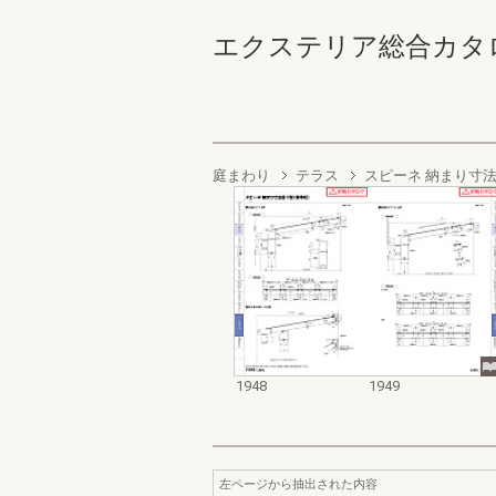
エクステリア総合カタログ2022
庭まわり
テラス
スピーネ 納まり寸法
1948
1949
左ページから抽出された内容