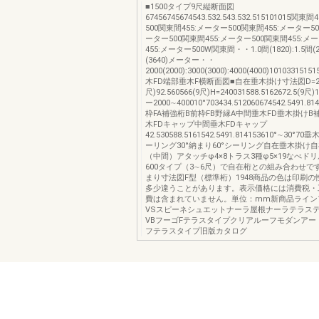
■1500タイプ9尺縦断面図
67456745674543.532.543.532.515101015関
500関東間455:メーター500関東間455:メーター50
ーター500関東間455:メーター500関東間455:メ
455:メーター500W関東間・・1.0間(1820):1.5間(27
(3640)メーター・・
2000(2000):3000(3000):4000(4000)101033151
木FD端部垂木F横断面図■自在垂木掛け寸法図D=26
尺)92.560566(9尺)H=240031588.5162672.5(9
ー2000∼400010°703434.512060674542.5491.81
枠FA補強桁B前枠FB野縁A中間垂木FD垂木掛けB
木FDキャップ中間垂木FDキャップ
42.530588.5161542.5491.814153610°∼30°70
ーリング30°納まり60°シーリング自在垂木掛け
（中間）アタッチφ4×8トラス3種φ5×19なべド
600タイプ（3∼6尺）で自在桁との組み合わせで
まり寸法図F型（標準桁）1948商品の色は印刷
多少違うことがあります。表示価格には消費税・
費は含まれていません。単位：mm新商品ライン
VSスピーネシュエットナーラ屋根ナーラテラステ
VBフーゴFテラスタイプクリアルーフモダンアー
フテラスタイプ旧版カタログ