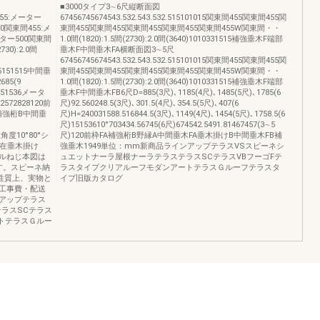
■3000タイプ3∼6尺縦断面図
東間455:メーター
67456745674543.532.543.532.515101015関東間455関東間455関
0関東間455:メ
東間455関東間455関東間455関東間455関東間455W関東間・・
ーター500関東間
1.0間(1820):1.5間(2730):2.0間(3640)1010331515補強垂木F端部
30):2.0間
垂木F中間垂木FA横断面図3∼5尺
67456745674543.532.543.532.515101015関東間455関東間455関
515151515中間垂
東間455関東間455関東間455関東間455関東間455W関東間・・
85(9
1.0間(1820):1.5間(2730):2.0間(3640)1010331515補強垂木F端部
尺)151536メータ
垂木F中間垂木FB6尺D=885(3尺)､1185(4尺)､1485(5尺)､1785(6
42572828120前
尺)92.560248.5(3尺)､301.5(4尺)､354.5(5尺)､407(6
補強桁B中間垂
尺)H=240031588.516844.5(3尺)､1149(4尺)､1454(5尺)､1758.5(6
尺)15153610°703434.56745(6尺)674542.5491.81467457(3∼5
垂木角度10°80°シ
尺)120前枠FA補強桁B野縁A中間垂木FA垂木掛けB中間垂木FB補
自在垂木掛け
強垂木1949単位：mm新商品ラインアップテラスVSスピーネシ
リルねじ本図は
ュエットナーラ屋根ナーラテラステラスSCテラスVBフーゴFテ
す。スピーネ納
ラスタイプクリアルーフモダンアートテラスＧルーフテラスタ
の性質上、実物と
イプ旧版カタログ
工事費・配送
アップテラス
ラスSCテラス
トテラスＧルー