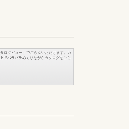
タログビュー」でごらんいただけます。カ
b上でパラパラめくりながらカタログをごら