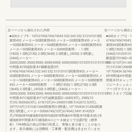
左ページから抽出された内容
右ページから抽出
■600タイプ9・10尺67456745674543.532.543.532.515101015関
■600タイプ12・
東間455:メーター500関東間455:メーター500関東間455:メータ
6745674567454
ー500関東間455:メーター500関東間455:メーター500関東間455:
東間455関東間4
メーター500関東間455:メーター500W関東間・・1.0間
1.0間(1820):1.5
(1820):1.5間(2730):2.0間(3640):2.5間通し(4550):3.0間通し
(5460)10103
(5460)メーター・・
断面図70100D=358
2000(2000):3000(3000):4000(4000):5000(5000)101033151515151515
883.5(15尺)H=24
中間垂木FB端部垂木F横断面図9尺
尺)151536120
67456745674543.532.543.532.515101015関東間455:メーター
10°703434.567
500関東間455:メーター500関東間455:メーター500関東間455:メ
枠FB野縁A中間垂
ーター500関東間455:メーター500関東間455:メーター500関東間
間垂木FEキャッ
455:メーター500W関東間・・1.0間(1820):1.5間(2730):2.0間
スピーネシュエッ
(3640):2.5間通し(4550):3.0間通し(5460)メーター・・
フーゴFテラスタ
2000(2000):3000(3000):4000(4000):5000(5000)101033151515151515
テラスタイプ旧版
中間垂木FC端部垂木F10尺縦断面図D=2685(9尺)､2985(10
尺)92.560566(9尺)､619(10尺)H=240031588.5162672.5(9尺)､
2977(10尺)15153612060関東間3.0間通し10°703434.512060関東
間2.5間通しメーター50006745(10尺)674542.5491.81425(9
尺)785前枠FA補強桁B前枠FA前枠FB野縁A中間垂木FB垂木掛けB
補強桁B中間垂木FC補強桁Aスピーネ納まり寸法図F型（標準
桁）1944商品の色は印刷の性質上、実物と多少違うことがあり
ます。表示価格には消費税・工事費・配送費は含まれていませ