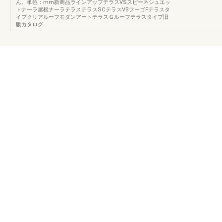
ん。単位：mm新商品ラインアップテラスVSスピーネシュエッ
トナーラ屋根ナーラテラステラスSCテラスVBフーゴFテラスタ
イプクリアルーフモダンアートテラスＧルーフテラスタイプ旧
版カタログ