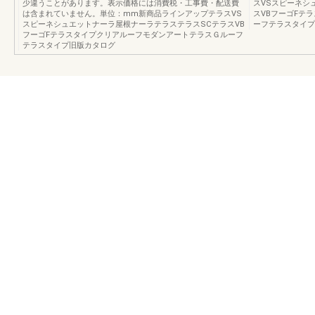
少違うことがあります。表示価格には消費税・工事費・配送費
スVSスピーネシ
は含まれていません。単位：mm新商品ラインアップテラスVS
スVBフーゴFテ
スピーネシュエットナーラ屋根ナーラテラステラスSCテラスVB
ーフテラスタイプ
フーゴFテラスタイプクリアルーフモダンアートテラスＧルーフ
テラスタイプ旧版カタログ