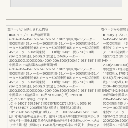
左ページから抽出された内容
右ページから抽出
■600タイプ9・10尺縦断面図
■1500タイプ3
67456745674543.532.543.532.515101015関東間455:メーター
6745674567454
500関東間455:メーター500関東間455:メーター500関東間455:メ
ー500関東間 4
ーター500関東間455:メーター500関東間455:メーター500関東間
東間910:メーター
455:メーター500W関東間・・1.0間(1820):1.5間(2730):2.0間
ター1000関東間91
(3640):2.5間通し(4550):3.0間通し(5460)メーター・・
間(2730):2.0間(
2000(2000):3000(3000):4000(4000):5000(5000)101033151515151515
ー・・
中間垂木RB端部垂木R横断面図9尺
2000(2000):3000
67456745674543.532.543.532.515101015関東間455:メーター
中間垂木RA端部垂木R
500関東間455:メーター500関東間455:メーター500関東間455:メ
1485(5尺)､1785(
ーター500関東間455:メーター500関東間455:メーター500関東間
548.5(6尺)H=240
455:メーター500W関東間・・1.0間(1820):1.5間(2730):2.0間
尺)､1533(5尺)､1
(3640):2.5間通し(4550):3.0間通し(5460)メーター・・
2000∼4000関東間
2000(2000):3000(3000):4000(4000):5000(5000)101033151515151515
尺)674542.5
中間垂木RD端部垂木R10尺70D=2685(9尺)､2985(10
RB野縁B中間垂木
尺)92.560707(9尺)､760(10
RB67456745674
尺)H=240031588.51615153635°R5002751.5(9尺)､3056(10
500関東間455:
尺)34.53450712060関東間2.5間通し関東間3.0間通し
ーター1000関東間
10°12060674585(9尺)(10尺)メーター500025674542.5491.814※
東間910:メーター10
はH寸法の基準位置を示す。前枠RB野縁A中間垂木RB垂木掛けB
間(3640):2.5間
補強桁B中間垂木RD前枠RA前枠RA補強桁B補強桁Aスピーネ納ま
2000(2000):3000
り寸法図R型（標準桁）1936商品の色は印刷の性質上、実物と多
中間垂木RB端部