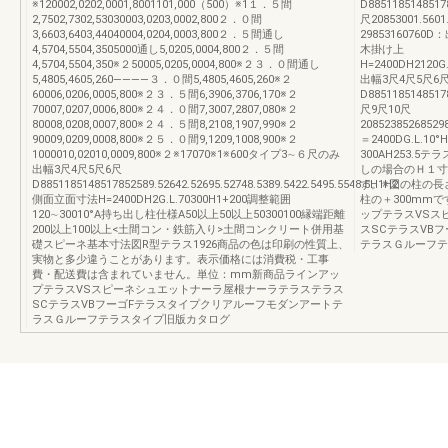
※120002,0202,0001,8001101,000（500）※1１．５間
D88511851485178
2,7502,7302,53030003,0203,0002,800２．０間
尺20853001.560
3,6603,6403,44040004,0204,0003,800２．５間通し
2985316076
4,5704,5504,3505000通し5,0205,0004,800２．５間
木掛け上
4,5704,5504,350※２50005,0205,0004,800※２３．０間通し
H=2400DH2120G.
5,4805,4605,260――――３．０間5,4805,4605,260※２
出幅3尺4尺5尺6
60006,0206,0005,800※２３．５間6,3906,3706,170※２
D8851185148517
70007,0207,0006,800※２４．０間7,3007,2807,080※２
尺9尺10尺
80008,0208,0007,800※２４．５間8,2108,1907,990※２
208523852685298
90009,0209,0008,800※２５．０間9,1209,1008,900※２
＝2400DG.L.1
1000010,02010,0009,800※２※17070※1※600タイプ3∼６尺のみ
300AH253.
出幅3尺4尺5尺6尺
しの場合のＨ１寸
D8851185148517852589.52642.52695.52748.5389.5422.5495.5548.5H1H2
す。※図の柱の長
側面立面寸法H=2400DH2G.L.70300H1+200調整範囲
柱の＋300mmで
120∼30010°A持ち出し柱仕様A50以上50以上50300100縁端距離
ップテラスVSス
200以上100以上<土間コン・鉄筋入り>土間コンクリート併用基
スSCテラスVB
礎スピーネ基本寸法図R型テラス1926商品の色は印刷の性質上、
テラスＧルーフテ
実物と多少違うことがあります。表示価格には消費税・工事
費・配送費は含まれていません。単位：mm新商品ラインアッ
プテラスVSスピーネシュエットナーラ屋根ナーラテラステラス
SCテラスVBフーゴFテラスタイプクリアルーフモダンアートテ
ラスＧルーフテラスタイプ旧版カタログ