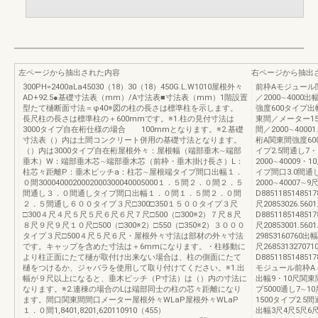
左ページから抽出された内容
右ページから抽出
300PH=2400aLa45030（18）30（18）450G.L.W1010屋根外々
前枠Aモジュール関
AD+92.5●基礎寸法表（mm）/A寸法表■寸法表（mm）1階設置
／2000∼400
型たて樋断面寸法＝φ40※図の柱の長さは標準柱を示します。
強度600タイプ出
長尺柱の長さは標準柱の＋600mmです。※1.柱の見付寸法は
東間／メーター150
3000タイプ自在桁仕様の場合 100mmとなります。※2.基礎
間／2000∼4000
寸法表（）内は土間コンクリート併用の基礎寸法となります。
桁A関東間強度60
（）内は3000タイプ自在桁屋根外々：屋根幅（端部垂木∼端部
イプ2.5間通し7・
垂木）W：端部垂木芯∼端部垂木芯（前枠・垂木掛け長さ）L：
2000∼40009
柱芯々距離P：垂木ピッチa：柱芯∼屋根端タイプ間口出幅１．
イプ間口3.0間通
０間3000400020002000300040005000１．５間２．０間２．５
2000∼40007∼
間通し３．０間通しタイプ間口出幅１．０間１．５間２．０間
D88511851485178
２．５間通し６００タイプ３尺□300□350１５００タイプ３尺
尺20853026.56
□300４尺４尺５尺５尺６尺６尺７尺□500（□300※2）７尺８尺
D88511851485178
８尺９尺９尺１０尺□500（□300※2）□550（□350※2）３０００
尺20853001.560
タイプ３尺□500４尺５尺６尺・屋根外々寸法は部材の外々寸法
29853160760出幅
です。キャップを含めた寸法は＋6mmになります。・柱移動に
尺26853132707
より柱正面にたて樋が取付け出来ない場合は、柱の側面にたて
D8851185148517
樋をつけるか、ジャバラを使用して取り付けてください。※1.出
モジュール前枠A＋
幅が９尺以上になると、垂木ピッチ（P寸法）は（）内の寸法に
出幅9・10尺関東
なります。※2.連棟の場合のLは端部同士の柱の芯々距離になり
プ5000通し7∼1
ます。間口関東間間口メーター屋根外々WLaP屋根外々WLaP
1500タイプ2.5間
１．０間1,8401,8201,620110910（455）
出幅3尺4尺5尺6