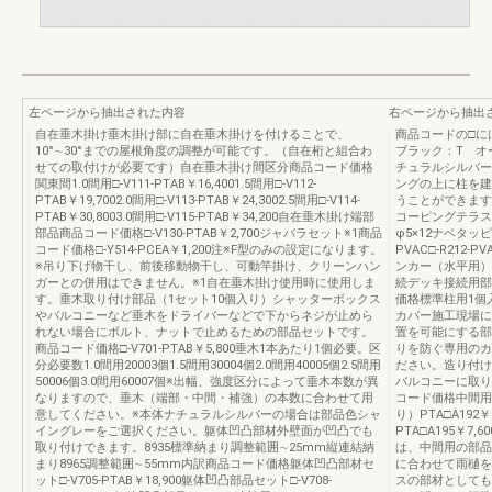
左ページから抽出された内容
右ページから抽出
自在垂木掛け垂木掛け部に自在垂木掛けを付けることで、
商品コードの□
10°∼30°までの屋根角度の調整が可能です。（自在桁と組合わ
ブラック：T オ
せての取付けが必要です）自在垂木掛け間区分商品コード価格
チュラルシルバー
関東間1.0間用□-V111-PTAB￥16,4001.5間用□-V112-
ングの上に柱を建
PTAB￥19,7002.0間用□-V113-PTAB￥24,3002.5間用□-V114-
うことができます。
PTAB￥30,8003.0間用□-V115-PTAB￥34,200自在垂木掛け端部
コーピングテラス主
部品商品コード価格□-V130-PTAB￥2,700ジャバラセット※1商品
φ5×12ナベタッピ
コード価格□-Y514-PCEA￥1,200注※F型のみの設定になります。
PVAC□-R212-
※吊り下げ物干し、前後移動物干し、可動竿掛け、クリーンハン
ンカー（水平用）Z
ガーとの併用はできません。※1自在垂木掛け使用時に使用しま
続デッキ接続用部
す。垂木取り付け部品（1セット10個入り）シャッターボックス
価格標準柱用1個入り
やバルコニーなど垂木をドライバーなどで下からネジが止めら
カバー施工現場に
れない場合にボルト、ナットで止めるための部品セットです。
置を可能にする部
商品コード価格□-V701-PTAB￥5,800垂木1本あたり1個必要。区
りを防ぐ専用のカ
分必要数1.0間用20003個1.5間用30004個2.0間用40005個2.5間用
ださい。造り付け
50006個3.0間用60007個※出幅、強度区分によって垂木本数が異
バルコニーに取り
なりますので、垂木（端部・中間・補強）の本数に合わせて用
コード価格中間用（
意してください。※本体ナチュラルシルバーの場合は部品色シャ
り）PTA□A192
イングレーをご選択ください。躯体凹凸部材外壁面が凹凸でも
PTA□A195￥
取り付けできます。8935標準納まり調整範囲∼25mm縦連結納
は、中間用の部品
まり8965調整範囲∼55mm内訳商品コード価格躯体凹凸部材セ
に合わせて雨樋を
ット□-V705-PTAB￥18,900躯体凹凸部品セット□-V708-
スの部材としても