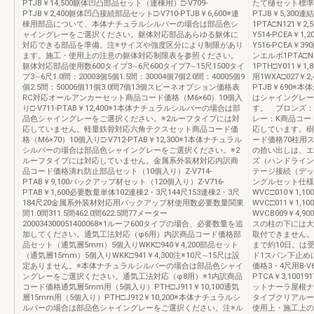
PTJB￥14,500躯体凹凸部品セット（連棟用）□-V709-
たて樋セット標準1□-V
PTJB￥2,400躯体凹凸接続部品セット□-V710-PTJB￥6,600※連
PTJB￥5,300連
棟用部品について、本体ナチュラルシルバーの場合は部品色シ
1PTA□N121￥2,
ャイングレーをご選択ください。躯体対応部品あらゆる躯体に
Y514-PCEA￥1,
対応できる部品を準備。注※サイズや強度区分により制限があり
Y516-PCEA￥3
ます。施工・使用上の注意の躯体対応制限表を参照ください。
ンエルボ1PTA□
躯体対応部品使用数600タイプ3∼6尺600タイプ7∼15尺1500タイ
1PTH□Y011￥1
プ3∼6尺1.0間：20003個5個1.5間：30004個7個2.0間：40005個9
用1WXA□027￥2
個2.5間：50006個11個3.0間7個13個スピーネオプション価格表
PTJB￥690
RC対応オールアンカーセット商品コード価格（M6×60）10個入
はシャイングレー
り□-V711-PTAB￥12,400※1本体ナチュラルシルバーの場合は部
す。 ブロンズ：
品色シャイングレーをご選択ください。※2ルーフタイプには対
レー：K商品コード価
応していません。軽量鉄骨対応六角テクスセット商品コード価
応しています。樹
格（M6×70）10個入り□-V712-PTAB￥12,300※1本体ナチュラル
ード価格70柱用ス
シルバーの場合は部品色シャイングレーをご選択ください。※2
の拾い出しは、エ
ルーフタイプには対応していません。金属系外装材対応内訳商
ズ（ハンドライン
品コード価格潰れ防止部品セット（10個入り）Z-V714-
テージ接続（デッ
PTAB￥9,100バックアップ材セット（120個入り）Z-V716-
ングルセット仕様
PTAB￥1,600必要数量単体102連棟2・3尺144尺153連棟2・3尺
WVC□010￥1
184尺20金属系外装材対応用バックアップ材使用数必要数量関東
WVC□011￥1,
間1.0間311.5間462.0間622.5間77メーター
WVCB009￥4
200034300051400068※1ルーフ600タイプの場合、必要数量を追
スの柱の下には大
加してください。通気工法対応（φ6用）内訳商品コード価格部
取付できません。
品セット（通気層5mm）5個入りWKK□940￥4,200部品セット
まで約10日。は
（通気層15mm）5個入りWKK□941￥4,300注※10尺∼15尺は設
ド1スパン下止め
定ありません。※本体ナチュラルシルバーの場合は部品色シャイ
価格3・4尺用B-V60
ングレーをご選択ください。通気工法対応（φ8用）※1内訳商品
PTCA￥3,10
コード価格通気層5mm用（5個入り）PTH□J911￥10,100通気
ットナーラ屋根ナ
層15mm用（5個入り）PTH□J912￥10,200※本体ナチュラルシ
タイプクリアルー
ルバーの場合は部品色シャイングレーをご選択ください。注※ル
使用上・施工上の