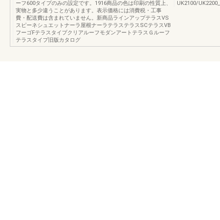
ーフ600タイプのみの設定です。1916商品の色は印刷の性質上、
UK2100/UK22
実物と多少違うことがあります。表示価格には消費税・工事
費・配送費は含まれていません。新商品ラインアップテラスVS
スピーネシュエットナーラ屋根ナーラテラステラスSCテラスVB
フーゴFテラスタイプクリアルーフモダンアートテラスＧルーフ
テラスタイプ旧版カタログ