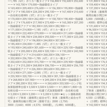
ー1,785（6尺）ポリカ一般タイプ￥156,800￥192,600￥255,600
￥131,800￥156
ーー￥143,700￥179,000ー熱線吸収タイプ
￥159,400￥186,
￥169,400￥209,400￥276,600ーー￥156,300￥195,800ー熱線吸
￥137,200￥16
収アクア￥180,500￥224,200￥295,100ーー￥167,400￥210,600
イプ単体（連棟用
ー自在桁仕様885（3尺）ポリカ一般タイプ
棟用出幅Ｄ間口W2,0
￥170,000￥209,100￥262,400ーー￥158,700￥198,400ー熱線吸
5,000（5000通
収タイプ￥176,600￥217,900￥273,400ーー￥165,300￥207,200
（4000）標準仕
ー熱線吸収アクア￥182,300￥225,500￥282,900ーー
￥131,600￥147,
￥171,000￥214,800ー1,185（4尺）ポリカ一般タイプ
￥96,500￥112
￥180,000￥222,400￥279,000ーー￥168,600￥211,600ー熱線吸
￥135,200￥153,
収タイプ￥188,700￥234,000￥293,500ーー￥177,300￥223,200
￥100,100￥117
ー熱線吸収アクア￥196,800￥244,800￥307,000ーー
￥138,200￥157,
￥185,400￥234,000ー1,485（5尺）ポリカ一般タイプ
￥103,100￥12
￥193,900￥240,600￥301,600ーー￥182,100￥229,100ー熱線吸
￥142,800￥162,
収タイプ￥205,000￥255,400￥320,100ーー￥193,200￥243,900
￥113,600￥133
ー熱線吸収アクア￥214,600￥268,200￥336,100ーー
￥147,800￥169,
￥202,800￥256,700ー1,785（6尺）ポリカ一般タイプ
￥118,600￥140
￥202,600￥252,000￥315,700ーー￥190,200￥239,900ー熱線吸
￥152,200￥176,
収タイプ￥215,200￥268,800￥336,700ーー￥202,800￥256,700
￥123,000￥14
ー熱線吸収アクア￥226,300￥283,600￥355,200ーー
￥152,800￥176,
￥213,900￥271,500ー2,085（7尺）ポリカ一般タイプ
￥130,600￥153
￥255,900￥320,700ーーー￥236,300￥301,100ー熱線吸収タイ
￥159,200￥185,
プ￥268,800￥337,900ーーー￥249,200￥318,300ー熱線吸収ア
￥137,000￥163
クア￥280,200￥353,100ーーー￥260,600￥333,500ーロング柱
￥165,000￥194,
加算額標準仕様￥3,500￥3,500￥3,500ーー￥1,800￥1,800ー自
￥142,800￥17
在桁仕様ーーーーーーーー柱建て式加算額標準・自在桁仕様
プ単体（連棟用と
￥3,200￥3,200￥3,200ーー￥3,200￥3,200ー■セット価格表桁
用出幅Ｄ間口W1,82
仕様タイプ単体（連棟用と組合せ可）単体（連棟用と組合せ不
4,550（2.5間通
可）連棟用出幅Ｄ間口W（屋根寸法）2000（2,750）
＋（2.0間）標準
3000（3,660）4000（4,570）5000通し（5,480）6000通し
￥142,500￥164,