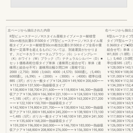
左ページから抽出された内容
右ページから抽出
R型ビューステージ／Hスタイル屋根タイプメーター耐積雪
R型ルーフタイプ関
50cm相当比重0.31500タイプF型ビューステージ／Hスタイル屋
タイプF型ルーフ
根タイプメーター耐積雪50cm相当比重0.31500タイプ全長や重
0.3600タイ
量が一定基準を超えるものについては、別途運賃がかかりま
組合せ可）単体（
す。スピーネカラーオータムブラウン（G）シャイングレー
W1,820（1.0間）
（K）ホワイト（W）ブラック（T）ナチュラルシルバー（D）■
し）5,460（3.
セット価格表桁仕様タイプ単体（連棟用と組合せ可）単体（連
準仕様585（2
棟用と組合せ不可）連棟用出幅Ｄ間口W（屋根寸法）
￥128,000￥143,
2000（2,750）3000（3,660）4000（4,570）5000通し（5,480）
￥92,900￥108
6000通し（6,390）＋（2000）＋（3000）＋（4000）標準仕様
￥131,000￥147,
885（3尺）ポリカ一般タイプ￥124,200￥149,900￥200,600ーー
￥95,900￥112
￥112,200￥137,500ー熱線吸収タイプ
￥134,200￥152,
￥130,800￥158,700￥211,600ーー￥118,800￥146,300ー熱線吸
￥99,100￥117
収アクア￥136,500￥166,300￥221,100ーー￥124,500￥153,900
￥138,800￥157,
ー1,185（4尺）ポリカ一般タイプ￥134,200￥163,200￥217,200
￥109,600￥128
ーー￥122,100￥150,700ー熱線吸収タイプ
￥143,200￥163,
￥142,900￥174,800￥231,700ーー￥130,800￥162,300ー熱線吸
￥114,000￥134
収アクア￥151,000￥185,600￥245,200ーー￥138,900￥173,100
￥147,000￥169,
ー1,485（5尺）ポリカ一般タイプ￥148,100￥181,200￥241,500
￥117,800￥14
ーー￥135,600￥168,200ー熱線吸収タイプ
￥148,200￥170,
￥159,200￥196,000￥260,000ーー￥146,700￥183,000ー熱線吸
￥126,000￥147
収アクア￥168,800￥208,800￥276,000ーー￥156,300￥195,800
￥154,000￥178,