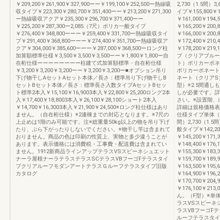
￥209,200￥261,900￥327,900ーー￥199,100￥252,500ー熱線吸
2,730（1.5間
収タイプ￥223,300￥280,700￥351,400ーー￥213,200￥271,300
イプ￥155,800￥
ー熱線吸収アクア￥235,300￥296,700￥371,400ーー
￥161,000￥194
￥225,200￥287,300ー2,085（7尺）ポリカ一般タイプ
￥165,200￥20
￥276,400￥348,800ーーー￥259,400￥331,700ー熱線吸収タイ
￥166,000￥200
プ￥291,400￥368,800ーーー￥274,400￥351,700ー熱線吸収ア
￥172,400￥210
クア￥304,000￥385,600ーーー￥287,000￥368,500ーロング柱
￥178,200￥2
加算額標準仕様￥3,500￥3,500￥3,500ーー￥1,800￥1,800ー自
プ（クリアブルー
在桁仕様ーーーーーーーー柱建て式加算額標準・自在桁仕様
ト）ポリカーボネ
￥3,200￥3,200￥3,200ーー￥3,200￥3,200ー■オプション吊り
ポリカーボネート
下げ物干しAセットAセット本体／長さ：標準吊り下げ物干しB
ネート（クリアS
セットBセット本体／長さ：標準長さ入数タイプAセットBセッ
型）※2.5間通し
ト標準2本入￥15,100￥16,9003本入￥22,800￥25,200ロング2本
しが必要です。詳
入￥17,400￥18,8003本入￥26,100￥28,100ショート2本入
さい。※設置階、
￥14,700￥16,3003本入￥21,900￥24,500※ロング柱仕様はあり
詳細は規格価格表
ません。（自在桁仕様）※2連棟までの対応となります。※7尺の
仕様タイプ単体（連
上止めは1階のみ可能です。注※総重量50kg以上の物を吊り下げ
間）2,730（1.
たり、ぶら下がったりしないでください。※物干し竿は含まれて
般タイプ￥142,20
おりません。商品の色は印刷の性質上、実物と多少違うことが
￥145,200￥171
あります。表示価格には消費税・工事費・配送費は含まれてい
￥148,400￥17
ません。1912新商品ラインアップテラスVSスピーネシュエット
￥155,300￥183
ナーラ屋根ナーラテラステラスSCテラスVBフーゴFテラスタイ
￥159,700￥189
プクリアルーフモダンアートテラスＧルーフテラスタイプ旧版
￥163,500￥19
カタログ
￥164,900￥196
￥170,700￥204
￥176,100￥21
ん。（F型）※単
ラスVSスピーネ
ラスVBフーゴF
ルーフテラスタイ