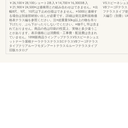
￥26,100￥28,100ショート2本入￥14,700￥16,3003本入
VSスピーネシュ
￥21,900￥24,500※は連棟用との組み合わせはできません。※出
VBフーゴFテラ
幅8尺、9尺、10尺は下止め仕様はできません。※5000と連棟す
フテラスタイプ使
る場合は別途部材拾い出しが必要です。詳細は発注資料規格価
ス編①（別冊）UK2
格表テラス編を参照ください。注※総重量50kg以上の物を吊り
下げたり、ぶら下がったりしないでください。※物干し竿は含ま
れておりません。商品の色は印刷の性質上、実物と多少違うこ
とがあります。表示価格には消費税・工事費・配送費は含まれ
ていません。1898新商品ラインアップテラスVSスピーネシュエ
ットナーラ屋根ナーラテラステラスSCテラスVBフーゴFテラス
タイプクリアルーフモダンアートテラスＧルーフテラスタイプ
旧版カタログ