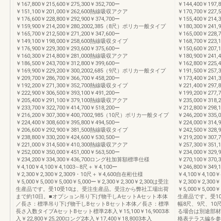
￥167,800￥215,600￥275,300￥352,700ー
￥144,400￥197
￥151,100￥201,000￥262,600熱線吸収アクア
￥170,700￥227,
￥176,600￥228,800￥292,900￥374,700ー
￥155,400￥214
￥159,900￥214,200￥280,2002,385（8尺）ポリカ一般タイプ
￥180,300￥241,
￥165,700￥212,500￥271,200￥347,600ー
￥165,000￥22
￥149,100￥198,000￥258,600熱線吸収タイプ
￥168,700￥223,
￥176,900￥229,300￥293,600￥375,600ー
￥150,600￥207
￥160,300￥214,800￥281,000熱線吸収アクア
￥180,900￥241,
￥186,500￥243,700￥312,800￥399,600ー
￥162,800￥225
￥169,900￥229,200￥300,2002,685（9尺）ポリカ一般タイプ
￥191,500￥257,
￥209,700￥286,700￥366,700￥458,200ー
￥173,400￥24
￥192,200￥271,300￥352,700熱線吸収タイプ
￥221,400￥297,
￥222,900￥306,500￥393,100￥491,200ー
￥199,200￥277
￥205,400￥291,100￥379,100熱線吸収アクア
￥235,000￥318,
￥233,700￥322,700￥414,700￥518,200ー
￥212,800￥298
￥216,200￥307,300￥400,7002,985（10尺）ポリカ一般タイプ
￥246,200￥335,
￥224,400￥308,600￥395,800￥494,500ー
￥224,000￥31
￥206,600￥292,900￥381,500熱線吸収タイプ
￥242,500￥328,
￥238,800￥330,200￥424,600￥530,500ー
￥219,200￥307
￥221,000￥314,500￥410,300熱線吸収アクア
￥257,300￥351,
￥252,000￥350,000￥451,000￥563,500ー
￥234,000￥329
￥234,200￥334,300￥436,700ロング柱加算額標準仕様
￥270,100￥370,
￥4,100￥4,100￥4,1003∼8尺＋￥4,100ー
￥246,800￥34
￥2,300￥2,300￥2,3009・10尺＋￥4,600自在桁仕様
￥4,100￥4,100
￥5,000￥5,000￥5,000￥5,000ー￥2,300￥2,300￥2,300は受注
￥2,300￥2,30
生産品です。受10受10は、受注生産品。受注から弊社工場出荷
￥5,000￥5,000￥
まで約10日。■オプション吊り下げ物干しAセットAセット本体
生産品です。受1
／長さ：標準吊り下げ物干しBセットBセット本体／長さ：標準
幅8尺、9尺、10
長さ入数タイプAセットBセット標準2本入￥15,100￥16,9003本
る場合は別途部材
入￥22,800￥25,200ロング2本入￥17,400￥18,8003本入
格表テラス編を参