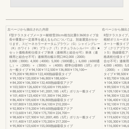
左ページから抽出された内容
右ページから抽出
F型テラスタイプメーター耐積雪20cm相当比重0.3600タイプ全
R型テラスタイプメ
長や重量が一定基準を超えるものについては、別途運賃がかか
根材ポリカーボネ
ります。スピーネカラーオータムブラウン（G）シャイングレー
ネート一般タイプ
（K）ホワイト（W）ブラック（T）ナチュラルシルバー（D）■
プ（クリアブラウ
セット価格表桁仕様タイプ単体（連棟用と組合せ可）単体（連
トS）熱線吸収ア
棟用と組合せ不可）連棟用出幅Ｄ間口W2,000（2000）
格表桁仕様タイプ
3,000（3000）4,000（4000）5,000（5000通し）6,000（6000通
合せ不可）連棟用出幅
し）＋（2000）＋（3000）＋（4000）標準仕様885（3尺）ポリ
4,000（4000）5
カ一般タイプ￥94,100￥112,500￥136,800￥176,100ー
（2000）＋（30
￥79,200￥98,800￥122,400熱線吸収タイプ
タイプ￥98,500￥1
￥99,100￥120,000￥146,800￥188,600ー
￥83,700￥106
￥84,200￥106,300￥132,400熱線吸収アクア
￥104,300￥128,
￥103,500￥126,600￥155,600￥199,600ー
￥89,500￥115
￥88,600￥112,900￥141,2001,185（4尺）ポリカ一般タイプ
￥109,100￥136,
￥101,400￥123,400￥151,300￥194,200ー
￥94,300￥122
￥86,400￥109,600￥136,800熱線吸収タイプ
￥106,400￥132,
￥107,800￥133,000￥164,100￥210,200ー
￥92,100￥119
￥92,800￥119,200￥149,600熱線吸収アクア
￥113,400￥142,
￥113,600￥141,700￥175,700￥224,700ー
￥99,100￥129
￥98,600￥127,900￥161,2001,485（5尺）ポリカ一般タイプ
￥119,600￥152,
￥111,400￥137,600￥170,200￥217,200ー
￥105,300￥13
￥95,800￥123,600￥155,000熱線吸収タイプ
￥116,000￥146,