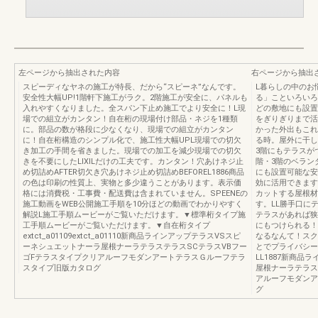
左ページから抽出された内容
右ページから抽出
スピーディなヤネの施工が特長、だから“スピーネ”なんです。
L暮らしの中のお
安全性大幅UP!1階軒下施工がラク。2階施工が安全に、パネルも
る」こといろいろ
入れやすくなりました。全スパン下止め施工でより安全に！L現
どの敷地にも設置
場での組立がカンタン！自在桁の現場付け部品・ネジを1種類
をぎりぎりまで活
に。部品の数が格段に少なくなり、現場での組立がカンタン
かった外出もこれ
に！自在桁構造のシンプル化で、施工性大幅UPL現場での切欠
る時。屋外に干し
き加工の手間を省きました。現場での加工を減少現場での切欠
3階にもテラスが
きを不要にしたLIXILだけの工夫です。カンタン！穴あけネジ止
階・3階のベラン
め切詰めAFTER切欠き穴あけネジ止め切詰めBEFOREL1886商品
にも設置可能な安
の色は印刷の性質上、実物と多少違うことがあります。表示価
効に活用できます
格には消費税・工事費・配送費は含まれていません。SPEENEの
カットする屋根材
施工動画をWEB公開施工手順を10分ほどの動画でわかりやすく
す。LL勝手口に
解説L施工手順ムービーがご覧いただけます。▼標準桁タイプ施
テラスがあれば狭
工手順ムービーがご覧いただけます。▼自在桁タイプ
にもつけられる！
extct_a01109extct_a01110新商品ラインアップテラスVSスピ
なるなんて！スク
ーネシュエットナーラ屋根ナーラテラステラスSCテラスVBフー
とでプライバシー
ゴFテラスタイプクリアルーフモダンアートテラスＧルーフテラ
LL1887新商
スタイプ旧版カタログ
屋根ナーラテラス
アルーフモダンア
グ