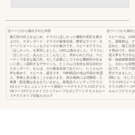
左ページから抽出された内容
右ページから抽出
施工性の向上をはじめ、テラスにほしかった機能や意匠を磨き
スピーネは、LI
上げた、スタンダード・テラスの最進化形。豊富なサイズ・カ
た。屋根材は、ク
ラーバリエーションもスピーネの魅力です。スピーネテラスに
定めた、施工法見
「ほしかった」を実現しました。LIXILは集めました。テラスに
す商品です。自社
「ほしかった」あんなことこんなこと。求められたのは、スピ
侵入率を下げるな
ーディで安全な施工性。そして必要にして十分な機能性や住ま
収・熱線遮断屋根
いに美しく調和するデザインも。たくさんの支持を得る存在が
し、きれいな状態
スタンダード。ならば、その最進化形でありたい。たくさんの
品です。アクア部
声を集めて、スピーネ、誕生です。1884商品の色は印刷の性質
所ができました。
上、実物と多少違うことがあります。表示価格には消費税・工
2階にも、そして3
事費・配送費は含まれていません。新商品ラインアップテラス
テラスVSスピー
VSスピーネシュエットナーラ屋根ナーラテラステラスSCテラス
テラスVBフーゴ
VBフーゴFテラスタイプクリアルーフモダンアートテラスＧルー
Ｇルーフテラスタ
フテラスタイプ旧版カタログ