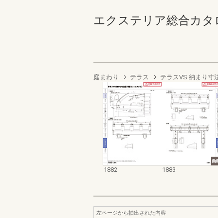
エクステリア総合カタログ2022
庭まわり
テラス
テラスVS 納まり寸
1882
1883
左ページから抽出された内容