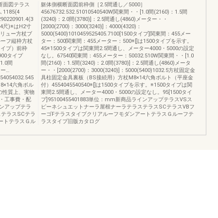
縦断面図テラス
躯体側横断面図前枠側［2.5間通し／5000］
185(4
45676732.532.51010540540W関東間・・[1.0間(2160)：1.5間
90220901.4(3
(3240)：2.0間(3780)]：2.5間通し(4860)メーター・・
.5(4尺)※はH2寸
[2000(2700)：3000(3240)]：4000(4320)：
クリュー方杖ブ
5000(5400)1010459525405.7100[1500タイプ]関東間：455メー
ルーフ縦枠方杖
ター：500関東間：455メーター：500※[]は1500タイプを示す。
0タイプ）前枠
45※1500タイプは関東間2.5間通し、メーター4000・5000の設定
900タイプ
なし。67540関東間：455メーター：50032.510W関東間・・[1.0
1.0間
間(2160)：1.5間(3240)：2.0間(3780)]：2.5間通し(4860)メータ
ター…
ー・・[2000(2700)：3000(3240)]：5000(5400)1032.5方杖固定金
4054032.545
具柱固定金具裏板（BS接続用）方杖M8×14六角ボルト（平座金
×14六角ボル
付）4554045540540※[]は1500タイプを示す。※1500タイプは関
刷の性質上、実物
東間2.5間通し、メーター4000・5000の設定なし。95[1500タイ
・工事費・配
プ]95100455401883単位：mm新商品ラインアップテラスVSス
ンアップテラ
ピーネシュエットナーラ屋根ナーラテラステラスSCテラスVBフ
テラスSCテラ
ーゴFテラスタイプクリアルーフモダンアートテラスＧルーフテ
ートテラスＧル
ラスタイプ旧版カタログ