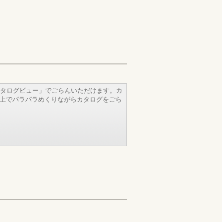
タログビュー」でごらんいただけます。カ
b上でパラパラめくりながらカタログをごら