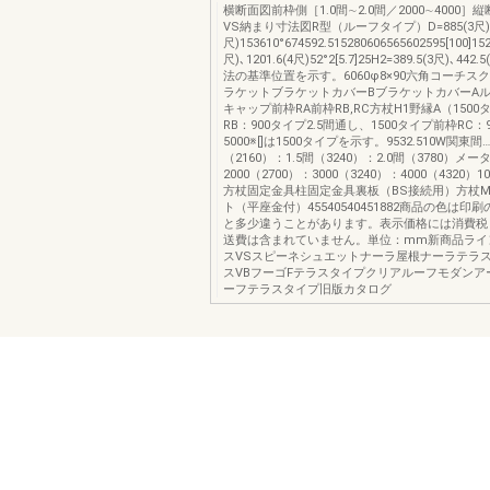
横断面図前枠側［1.0間∼2.0間／2000∼4000］
VS納まり寸法図R型（ルーフタイプ）D=885(3尺)､1
尺)153610°674592.515280606565602595[100]152
尺)､1201.6(4尺)52°2[5.7]25H2=389.5(3尺)､442
法の基準位置を示す。6060φ8×90六角コーチス
ラケットブラケットカバーBブラケットカバーA
キャップ前枠RA前枠RB,RC方杖H1野縁A（150
RB：900タイプ2.5間通し、1500タイプ前枠RC：
5000※[]は1500タイプを示す。9532.510W関東間…
（2160）：1.5間（3240）：2.0間（3780）メー
2000（2700）：3000（3240）：4000（4320）105
方杖固定金具柱固定金具裏板（BS接続用）方杖M8
ト（平座金付）45540540451882商品の色は印
と多少違うことがあります。表示価格には消費税
送費は含まれていません。単位：mm新商品ライ
スVSスピーネシュエットナーラ屋根ナーラテラス
スVBフーゴFテラスタイプクリアルーフモダンア
ーフテラスタイプ旧版カタログ