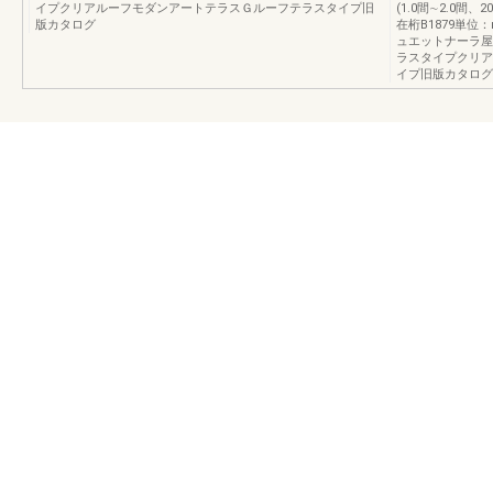
イプクリアルーフモダンアートテラスＧルーフテラスタイプ旧
(1.0間∼2.0間、2
版カタログ
在桁B1879単
ュエットナーラ屋
ラスタイプクリア
イプ旧版カタログ