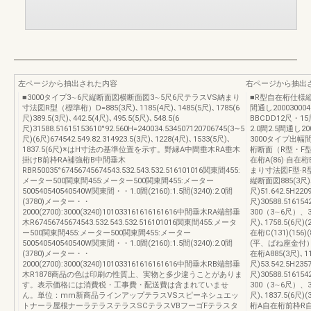
左ページから抽出された内容
右ページから抽出
■3000タイプ3∼6尺縦断面図横断面図3∼5尺6尺テラスVS納まり
■R型自在桁仕様縦断
寸法図R型（標準桁）D=885(3尺)､1185(4尺)､1485(5尺)､1785(6
間通し20003000
尺)389.5(3尺)､442.5(4尺)､495.5(5尺)､548.5(6
BBCDD12尺・1
尺)31588.51615153610°92.560H=240034.534507120706745(3∼5
2.0間2.5間通し2
尺)(6尺)674542.549.82.314923.5(3尺)､1228(4尺)､1533(5尺)､
3000タイプ出幅間口
1837.5(6尺)※はH寸法の基準位置を示す。野縁A中間垂木RA垂木
桁断面（R型・F型
掛けB前枠RA補強桁B中間垂木
在桁A(86)·自在桁
RBR50035°67456745674543.532.543.532.516101016関東間455:
まり寸法図F型·
メーター500関東間455:メーター500関東間455:メーター
縦断面図885(3尺)､1
500540540540540W関東間・・1.0間(2160):1.5間(3240):2.0間
尺)51.642.5H2209
(3780)メーター・・
尺)30588.516154
2000(2700):3000(3240)101033161616161616中間垂木RA端部垂
300（3∼6尺）、35
木R67456745674543.532.543.532.516101016関東間455:メータ
尺)､1758.5(6尺
ー500関東間455:メーター500関東間455:メーター
在桁C(131)(15
500540540540540W関東間・・1.0間(2160):1.5間(3240):2.0間
(平、ばね座金付）自
(3780)メーター・・
在桁A885(3尺)､11
2000(2700):3000(3240)101033161616161616中間垂木RB端部垂
尺)53.542.5H235
木R1878商品の色は印刷の性質上、実物と多少違うことがありま
尺)30588.516154
す。表示価格には消費税・工事費・配送費は含まれていませ
300（3∼6尺）、35
ん。単位：mm新商品ラインアップテラスVSスピーネシュエッ
尺)､1837.5(6尺)
トナーラ屋根ナーラテラステラスSCテラスVBフーゴFテラスタ
桁A自在桁前枠R