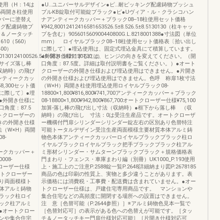
使用（H：14は
●U…ユニバーサルデザイン●ピ…耐ピッキング配慮鋳物プッシュ
6両開き柱使用
プルKB錠取付可能錠ブラック●ピ●Uヴィア・ル・クラシコハン
バーに塗替え
ナアンティークカッパー＋ブラック08--18柱使用セット価格
ング配慮鋳物プ
¥942,80012412416581653526.5±8.526.5±8.5130130（柱キャッ
チ＆ノータッチ
プを含む）905601560900440800G.L.8218001388●寸法図（単位
610（560）
mm） ロイヤルブラック08--18柱使用セット価格表〔拾い出し
00）
に際して〕●埋込使用は、固定式埋込金具にて積算しています。
30130124100526.5±8.5831.5829130130（）
●外開き仕様にするには、ヒンジの向きを変えてください。（開
6サイズ落し棒
口角度：87.5度。詳細は取付説明書をご覧ください。）●オート
収納時）の飛び
クローザーの外開き仕様および埋込使用はできません。●片開き
ンティークカッ
の外開き仕様および埋込使用はできません。色呼 称扉1枚寸法
8,300セット価
（W×H）両開き柱使用埋込使用ロイヤルブラック08-
に際して〕●埋
18800×1,800¥816,800¥741,700アンティークカッパー＋ブラック
●外開き仕様に
08-18800×1,800¥942,800¥867,700オートクローザー仕様¥75,100
角度：87.5
加算-落し棒の飛び出し寸法（収納時）●框下から落し棒 （収
トクローザーの
納時）の飛び出し 寸法：0は受注生産品です。オートクローザ
きの外開き仕様
ー機構付門扉シリンダーシリンダー錠左右の区別あり色替特注
（W×H）両開
可能トータルデザイン受注生産両面模様主要材質本体アルミ鋳
8-
物色本体アンティークカッパーロイヤルブラックブラック柱ロ
イヤルブラックロイヤルブラック把手ブラックブラック柱アル
アンティークカッパー＋
ミ形材シリンダー・サムターンブラックブラック＋規格価格表
0008-
門まわり・フェンス・車庫まわり編（別冊）UK1000_P.193使用
ートクローザー仕様
上・施工上のご注意P.2588錠一覧P.2648詳細納まり図P.2678185
オートクローザー
商品の色は印刷の性質上、実物と多少違うことがあります。表
り両面模様ト
示価格には消費税・工事費・配送費は含まれていません。●オー
体アルミ鋳物
トクローザー仕様は、戸建住宅専用商品です。 マンションや
ラック柱ロイ
集合住宅などの高頻度に開閉する場所への設置はできません。
ック柱アルミ
注 意［色替可能（P.2644参照）］※アルミ鋳物色見本一覧で
●オートクロー
［色替対応可］の表示がある色への色替えが可能です。［タッ
ンや集合住宅
チ＆ノータッチキー門扉仕様対応可能］［片開き仕様対応可