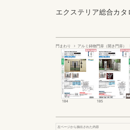
エクステリア総合カタログ2022
門まわり
アルミ鋳物門扉（開き門扉）
184
185
左ページから抽出された内容