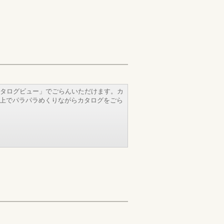
タログビュー」でごらんいただけます。カ
b上でパラパラめくりながらカタログをごら