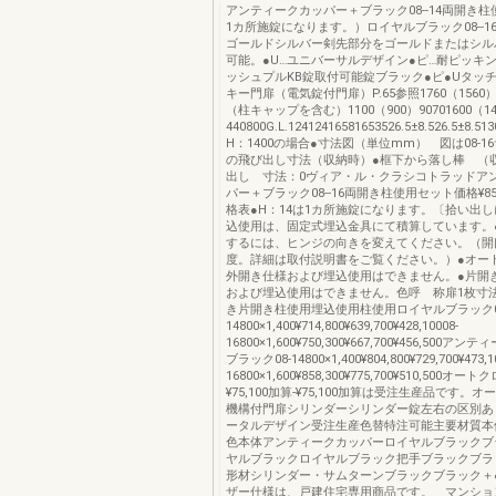
アンティークカッパー＋ブラック08--14両開き柱
1カ所施錠になります。）ロイヤルブラック08--1
ゴールドシルバー剣先部分をゴールドまたはシル
可能。●U…ユニバーサルデザイン●ピ…耐ピッキ
ッシュプルKB錠取付可能錠ブラック●ピ●Uタッ
キー門扉（電気錠付門扉）P.65参照1760（1560）
（柱キャップを含む）1100（900）90701600（14
440800G.L.12412416581653526.5±8.526.5±8.51
H：1400の場合●寸法図（単位mm） 図は08-1
の飛び出し寸法（収納時）●框下から落し棒 （
出し 寸法：0ヴィア・ル・クラシコトラッドア
パー＋ブラック08--16両開き柱使用セット価格¥85
格表●H：14は1カ所施錠になります。〔拾い出し
込使用は、固定式埋込金具にて積算しています。
するには、ヒンジの向きを変えてください。（開口
度。詳細は取付説明書をご覧ください。）●オー
外開き仕様および埋込使用はできません。●片開
および埋込使用はできません。色呼 称扉1枚寸法
き片開き柱使用埋込使用柱使用ロイヤルブラック0
14800×1,400¥714,800¥639,700¥428,10008-
16800×1,600¥750,300¥667,700¥456,500
ブラック08-14800×1,400¥804,800¥729,700¥473,1
16800×1,600¥858,300¥775,700¥510,500オ
¥75,100加算-¥75,100加算は受注生産品です。
機構付門扉シリンダーシリンダー錠左右の区別あ
ータルデザイン受注生産色替特注可能主要材質本
色本体アンティークカッパーロイヤルブラックブ
ヤルブラックロイヤルブラック把手ブラックブラ
形材シリンダー・サムターンブラックブラック＋
ザー仕様は、戸建住宅専用商品です。 マンショ