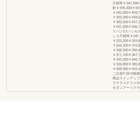
尺標準￥347,900￥4
桁￥395,400￥45
￥345,800￥409,
￥393,300￥458,
￥383,500￥457,
￥431,000￥506,
スパン5スパン6ス
ン３尺標準￥241,10
￥323,200￥359
￥266,200￥310,
￥348,300￥390
￥311,100￥367,
￥393,200￥446
￥326,800￥385,
￥408,900￥465
ご注意P.2610規
商品ラインアップ
ラテラステラスS
モダンアートテラ