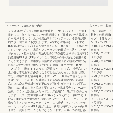
左ページから抽出された内容
右ページから抽出
テラスVSオプション価格表熱線遮断FRP板（DRタイプ）仕様■
F型［関東間］セ
日射により熱くなりにくい■熱線遮断タイプ日射での室内温度上
根材：熱線遮断F
昇を軽減するので、夏の冷房効率がグンとアップ。冷房費が節
イプ）本体セット
約でき、省エネにも貢献します。■有害な紫外線をカットする
ン8スパン9スパン
■UV素材だから安心有害な紫外線をほぼ100％カット。人体にや
￥182,800￥213,0
さしいだけでなく、家具やフローリングの日焼けも防ぐことが
自在桁
できます。■防火地域・準防火地域や22条指定区域でも使用可能
￥239,400￥271,1
熱線遮断FRP板（DRタイプ）は、下記の条件の地域で使用する
４尺標準
ことができます。屋根材設置階数防火地域準防火地域22条指定
￥204,700￥240,3
区域その他の地域（耐火指定なし）備考（使用用途）FRP板
自在桁
（DR認定）1階●1●1●2●なし（通路など）●1：窓（排煙窓）の
￥261,300￥298,4
上の庇は不燃材料が必要になる可能性があります。設置に際し
５尺標準
ては、建築主事と協議を要します。●2：一般住宅の場合は設置
￥235,000￥277,8
可能です。 その他、窓計算を有する特殊建築物の窓（排煙
自在桁
窓）上の庇は不燃材料が必要になる可能性があります。設置に
￥291,600￥335,9
際しては、建築主事と協議を要します。※認証番号：DR-9027※
６尺標準
注意：テラスの設置にあたっては、床面積30m2以下が条件とな
￥256,000￥303,8
ります。（国土交通省告示410-607号）■燃えにくい素材であり
自在桁
ながら■採光性と透過性を確保パネルカラーはミストグレー。多
￥312,600￥361,9
様な住宅とのカラーコーディネートにも最適です。パネルカラ
７尺標準
ー：ミストグレー※FRP板は製造上、初期に特有のにおいがあり
￥310,000￥366,7
ますが、使用していくうちになくなります。人体への影響はあ
自在桁