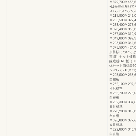
￥379,700￥455,
−は受注生産品です
スパン8スパン9
￥211,500￥243,
￥293,500￥322
￥238,400￥276,
￥320,400￥356
￥267,800￥312,
￥349,800￥392
￥293,500￥344,
￥375,500￥42
加算額については
東間］セット価格
線遮断FRP板（
体セット価格表90
ン9スパン10スパ
￥205,500￥238,6
自在桁
￥262,100￥297,2
４尺標準
￥235,700￥276,0
自在桁
￥292,300￥334,6
５尺標準
￥270,200￥319,0
自在桁
￥326,800￥377,6
６尺標準
￥292,800￥346,9
自在桁