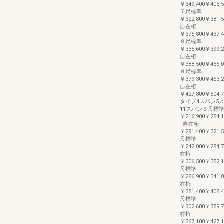
￥349,400￥405,5
７尺標準
￥322,800￥381,5
自在桁
￥375,800￥437,4
８尺標準
￥335,600￥399,2
自在桁
￥388,500￥455,0
９尺標準
￥379,300￥453,2
自在桁
￥427,800￥504,7
タイプ4スパン5ス
11スパン３尺標
￥216,900￥254,1
−自在桁
￥281,400￥321,
尺標準
￥242,000￥284,
在桁
￥306,500￥352,
尺標準
￥286,900￥341,
在桁
￥351,400￥408,
尺標準
￥302,600￥359,
在桁
￥367,100￥427,