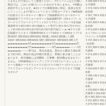
りませんので安心してご使用ください。※サニージュなどの囲い
￥358,500￥415,2
商品では、においが抜けにくいためおすすめしません。※切断は
８尺標準
原則不可となります。■2タイプの屋根形状に対応。多様な住宅
￥312,100￥370,9
にフィットしますF型ストレートタイプR型カーブタイプ■屋根材
自在桁
の比較ポリカーボネート一般タイプ熱線吸収ポリカーボネート
￥367,700￥428,5
熱線吸収アクアポリカーボネート熱線遮断FRP（DRタイプ）カ
９尺標準
ラークリアブルークリアマットSクリアSミストグレーS全光線
￥367,800￥438,2
透過率31％80％80％30％熱線カット率37％36％36％70％UVカ
自在桁
ット約100％約100％約100％約100％防汚加工──●─■テラス対
￥415,600￥488,8
応範囲テラスタイプ関東間900タイプ1500タイプ3000タイプ1.0
タイプ4スパン5ス
間20001.5間30002.0間40002.5間通し50003.0間通し1.0間
11スパン３尺標
20001.5間30002.0間40002.5間1.0間20001.5間30002.0間３尺
￥187,300￥217,2
●●●●●●●●●●●●4尺●●●●●●●●●●●●5尺●●●●●●●●●●●●6尺
−自在桁
●●●●●●●●●●●●7尺●●●●●●●●────8尺●●●●●●●●────9尺
￥251,800￥284,
●●●●●●●●────受10は、受注生産品。受注から弊社工場出荷
尺標準
まで約10日。商品の色は印刷の性質上、実物と多少違うことが
￥214,200￥250,
あります。表示価格には消費税・工事費・配送費は含まれてい
在桁
ません。1850新商品ラインアップテラスVSスピーネシュエット
￥278,700￥317,
ナーラ屋根ナーラテラステラスSCテラスVBフーゴFテラスタイ
尺標準
プクリアルーフモダンアートテラスＧルーフテラスタイプ旧版
￥243,600￥287,
カタログ
在桁
￥308,100￥354,
尺標準
￥269,300￥318,
在桁
￥333,800￥385,
尺標準￥334,400￥3
桁￥382,300￥44
￥331,800￥395,
￥379,700￥442,