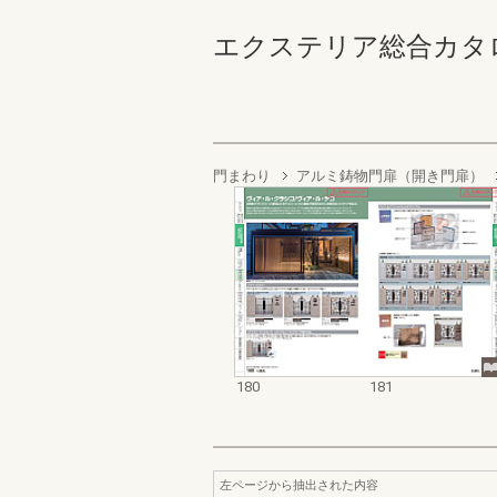
エクステリア総合カタログ2022
門まわり
アルミ鋳物門扉（開き門扉）
180
181
左ページから抽出された内容