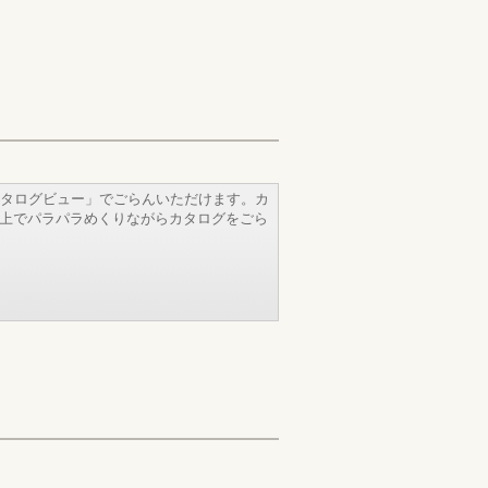
タログビュー」でごらんいただけます。カ
b上でパラパラめくりながらカタログをごら