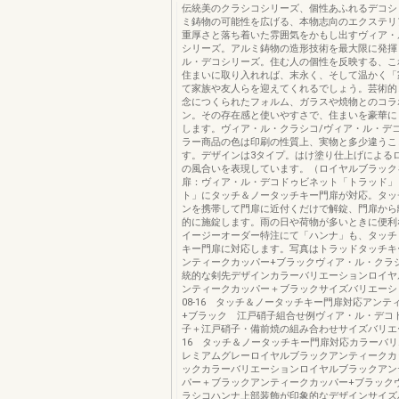
伝統美のクラシコシリーズ、個性あふれるデコシ
ミ鋳物の可能性を広げる、本物志向のエクステリ
重厚さと落ち着いた雰囲気をかもし出すヴィア・
シリーズ。アルミ鋳物の造形技術を最大限に発揮
ル・デコシリーズ。住む人の個性を反映する、こ
住まいに取り入れれば、末永く、そして温かく「
て家族や友人らを迎えてくれるでしょう。芸術的
念につくられたフォルム、ガラスや焼物とのコラ
ン。その存在感と使いやすさで、住まいを豪華に
します。ヴィア・ル・クラシコ/ヴィア・ル・デ
ラー商品の色は印刷の性質上、実物と多少違うこ
す。デザインは3タイプ。はけ塗り仕上げによる
の風合いを表現しています。（ロイヤルブラック
扉：ヴィア・ル・デコドゥビネット「トラッド」
ト」にタッチ＆ノータッチキー門扉が対応。タッ
ンを携帯して門扉に近付くだけで解錠、門扉から
的に施錠します。雨の日や荷物が多いときに便利
イージーオーダー特注にて「ハンナ」も、タッチ
キー門扉に対応します。写真はトラッドタッチキ
ンティークカッパー+ブラックヴィア・ル・クラ
統的な剣先デザインカラーバリエーションロイヤ
ンティークカッパー＋ブラックサイズバリエーション
08-16 タッチ＆ノータッチキー門扉対応アンテ
+ブラック 江戸硝子組合せ例ヴィア・ル・デコ
子＋江戸硝子・備前焼の組み合わせサイズバリエー
16 タッチ＆ノータッチキー門扉対応カラーバ
レミアムグレーロイヤルブラックアンティークカ
ックカラーバリエーションロイヤルブラックアン
パー＋ブラックアンティークカッパー+ブラック
ラシコハンナ上部装飾が印象的なデザインサイズ