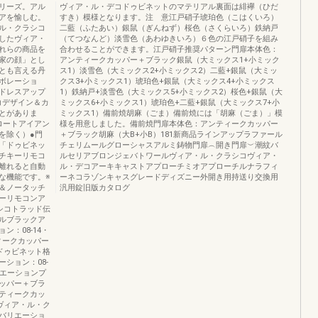
リーズ。アル
ヴィア・ル・デコドゥビネットのマテリアル裏面は緋襷（ひだ
アを愉しむ。
すき）模様となります。注 意江戸硝子琥珀色（こはくいろ）
ル・クラシコ
二藍（ふたあい）銀鼠（ぎんねず）桜色（さくらいろ）鉄納戸
したヴィア・
（てつなんど）淡雪色（あわゆきいろ）６色の江戸硝子を組み
れらの商品を
合わせることができます。江戸硝子推奨パターン門扉本体色：
家の顔」とし
アンティークカッパー＋ブラック銀鼠（大ミックス1+小ミック
とも言える丹
ス1）淡雪色（大ミックス2+小ミックス2）二藍+銀鼠（大ミッ
ボレーショ
クス3+小ミックス1）琥珀色+銀鼠（大ミックス4+小ミックス
ドレスアップ
1）鉄納戸+淡雪色（大ミックス5+小ミックス2）桜色+銀鼠（大
コデザイン＆カ
ミックス6+小ミックス1）琥珀色+二藍+銀鼠（大ミックス7+小
とがありま
ミックス1）備前焼胡麻（ごま）備前焼には「胡麻（ごま）」模
ロートアイアン
様を用意しました。備前焼門扉本体色：アンティークカッパー
を除く）●門
＋ブラック胡麻（大B+小B）181新商品ラインアップラファール
「ドゥビネッ
チェリムールグローシャスアルミ鋳物門扉︵開き門扉︶潮紋バ
チキーリモコ
ルセリアブロンジェバトワールヴィア・ル・クラシコヴィア・
離れると自動
ル・デコアーキキャストアプローチミオアプローチルナラフィ
な機能です。※
ーネコラゾンキャスグレードディズニー外開き用持送り交換用
＆ノータッチ
汎用錠旧版カタログ
ーリモコンア
シコトラッド伝
ルブラックア
：08-14・
ィークカッパー
ドゥビネット格
ション：08-
リエーションプ
ッパー＋ブラ
ティークカッ
ヴィア・ル・ク
バリエーショ