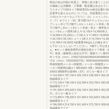
商品の色は印刷の性質上、実物と多少違うことが
示価格には消費税・工事費・配送費は含まれてい
ラスタイプ1500タイプ耐積雪50cm相当比重0.
定基準を超えるものについては、別途運賃がかか
スVSカラーオータムブラウン（G）シャイングレ
ク（T）ホワイト（W）受10受10ナチュラルシル
プション吊り下げ物干しAセットAセット本体／
下げ物干しBセットBセット本体／長さ：標準長さ
セットBセット標準2本入￥15,100￥16,9003本入
￥22,800￥25,200ロング2本入￥17,400￥18,800
￥26,100￥28,100ショート2本入￥14,700￥16,3
￥21,900￥24,500注※総重量50kg以上の物を
ら下がったりしないでください。※物干し竿は含
ん。■セット価格表標準仕様桁仕様タイプ単体（
可）単体（連棟用と組合せ不可）屋根スパン数4567
外々寸法（mm）2180272032603800434048805
寸法（mm）182020002730／300036404000455
呼称関東間メーター関東間／メーター関東間メー
ーター関東間出幅Ｄ1.0間20001.5間／30002.0間40
50003.0間標準仕様885（3尺）ポリカ一般タイプ
￥163,300￥187,100￥209,100￥238,300￥266,3
熱線吸収タイプ
￥172,100￥198,100￥222,300￥253,700￥283,9
熱線吸収アクア
￥181,300￥209,600￥236,100￥269,800￥302,3
尺）ポリカ一般タイプ
￥172,800￥198,200￥221,800￥252,600￥282,2
熱線吸収タイプ
￥186,000￥214,700￥241,600￥275,700￥308,6
熱線吸収アクア