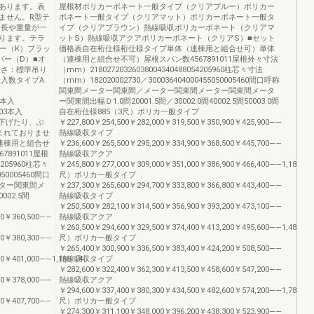
あります。表
屋根材ポリカーボネート一般タイプ（クリアブルー）ポリカー
ません。R型テ
ボネート一般タイプ（クリアマット）ポリカーボネート一般タ
3全長や重量が一
イプ（クリアブラウン）熱線吸収ポリカーボネート（クリアマ
ります。テラ
ットS）熱線吸収アクアポリカーボネート（クリアS）■セット
ー（K）ブラッ
価格表自在桁仕様桁仕様タイプ単体（連棟用と組合せ可）単体
バー（D）■オ
（連棟用と組合せ不可）屋根スパン数4567891011屋根外々寸法
長さ：標準吊り
（mm）21802720326038004340488054205960柱芯々寸法
入数タイプA
（mm）182020002730／300036404000455050005460間口呼称
関東間メーター関東間／メーター関東間メーター関東間メータ
3本入
ー関東間出幅Ｄ1.0間20001.5間／30002.0間40002.5間50003.0間
003本入
自在桁仕様885（3尺）ポリカ一般タイプ
吊り下げたり、ぶ
￥227,800￥254,500￥282,000￥319,500￥350,900￥425,900――
まれておりませ
熱線吸収タイプ
連棟用と組合せ
￥236,600￥265,500￥295,200￥334,900￥368,500￥445,700――
891011屋根
熱線吸収アクア
4205960柱芯々
￥245,800￥277,000￥309,000￥351,000￥386,900￥466,400――1,185（4
050005460間口
尺）ポリカ一般タイプ
ター関東間メ
￥237,300￥265,600￥294,700￥333,800￥366,800￥443,400――
002.5間
熱線吸収タイプ
￥250,500￥282,100￥314,500￥356,900￥393,200￥473,100――
00￥360,500――
熱線吸収アクア
￥260,500￥294,600￥329,500￥374,400￥413,200￥495,600――1,485（5
00￥380,300――
尺）ポリカ一般タイプ
￥265,400￥300,900￥336,500￥383,400￥424,200￥508,500――
00￥401,000――1,185（4
熱線吸収タイプ
￥282,600￥322,400￥362,300￥413,500￥458,600￥547,200――
00￥378,000――
熱線吸収アクア
￥294,600￥337,400￥380,300￥434,500￥482,600￥574,200――1,785（6
00￥407,700――
尺）ポリカ一般タイプ
￥274,300￥311,100￥348,000￥396,200￥438,300￥523,900――