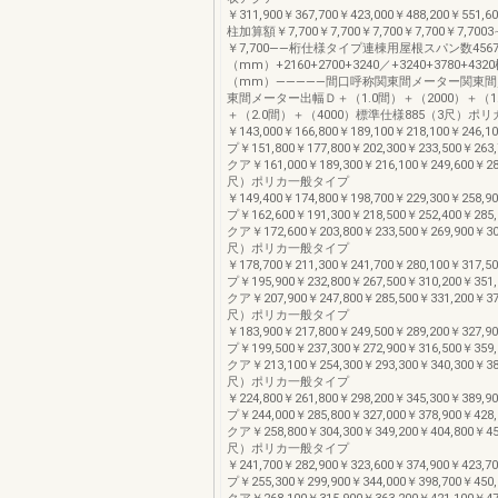
￥311,900￥367,700￥423,000￥488,200￥551
柱加算額￥7,700￥7,700￥7,700￥7,700￥7,700
￥7,700――桁仕様タイプ連棟用屋根スパン数456
（mm）+2160+2700+3240／+3240+3780+4
（mm）―――――間口呼称関東間メーター関東
東間メーター出幅Ｄ＋（1.0間）＋（2000）＋（1.
＋（2.0間）＋（4000）標準仕様885（3尺）ポ
￥143,000￥166,800￥189,100￥218,100￥24
プ￥151,800￥177,800￥202,300￥233,500￥2
クア￥161,000￥189,300￥216,100￥249,600￥28
尺）ポリカ一般タイプ
￥149,400￥174,800￥198,700￥229,300￥25
プ￥162,600￥191,300￥218,500￥252,400￥2
クア￥172,600￥203,800￥233,500￥269,900￥30
尺）ポリカ一般タイプ
￥178,700￥211,300￥241,700￥280,100￥31
プ￥195,900￥232,800￥267,500￥310,200￥3
クア￥207,900￥247,800￥285,500￥331,200￥37
尺）ポリカ一般タイプ
￥183,900￥217,800￥249,500￥289,200￥32
プ￥199,500￥237,300￥272,900￥316,500￥3
クア￥213,100￥254,300￥293,300￥340,300￥38
尺）ポリカ一般タイプ
￥224,800￥261,800￥298,200￥345,300￥38
プ￥244,000￥285,800￥327,000￥378,900￥4
クア￥258,800￥304,300￥349,200￥404,800￥45
尺）ポリカ一般タイプ
￥241,700￥282,900￥323,600￥374,900￥42
プ￥255,300￥299,900￥344,000￥398,700￥4