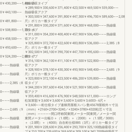
00￥430,200――1,485（5
熱線吸収タイプ
￥289,900￥330,600￥371,400￥423,500￥469,500￥559,000――
00￥443,100――
熱線吸収アクア
￥303,500￥347,600￥391,800￥447,300￥496,700￥589,600――2,085（7
00￥481,800――
尺）ポリカ一般タイプ
￥291,800￥330,200￥371,600￥424,300￥468,000―――熱線吸
00￥508,800――1,785（6
収タイプ
￥311,000￥354,200￥400,400￥457,900￥506,400―――熱線吸
00￥458,500――
収アクア
￥325,800￥372,700￥422,600￥483,800￥536,000―――2,385（8
00￥493,600――
尺）ポリカ一般タイプ
￥302,500￥345,100￥390,700￥447,700￥495,600―――熱線吸
00￥524,200――2,085（7
収タイプ
￥316,100￥362,100￥411,100￥471,500￥522,800―――熱線吸
,600―――熱線吸
収アクア
￥328,900￥378,100￥430,300￥493,900￥548,400―――2,685（9
,000―――熱線吸
尺）ポリカ一般タイプ
￥323,800￥372,100￥423,500￥486,200￥539,800―――熱線吸
00―――2,385（8
収タイプ
￥344,200￥397,600￥454,100￥521,900￥580,600―――熱線吸
,200―――熱線吸
収アクア
￥359,400￥416,600￥476,900￥548,500￥611,000―――ロング
,400―――熱線吸
柱加算額￥3,600￥3,600￥3,600￥3,600￥3,6003∼6尺＋
￥3,600――桁仕様タイプ連棟用屋根スパン数45678屋根外々寸法
00―――2,685（9
（mm）+2160+2700+3240／+3240+3780+4320柱芯々寸法
（mm）―――――間口呼称関東間メーター関東間／メーター関
,400―――熱線吸
東間メーター出幅Ｄ＋（1.0間）＋（2000）＋（1.5間／3000）
＋（2.0間）＋（4000）自在桁仕様885（3尺）ポリカ一般タイプ
,200―――熱線吸
￥201,900￥228,600￥256,400￥293,700￥325,100熱線吸収タイ
プ￥210,700￥239,600￥269,600￥309,100￥342,700熱線吸収ア