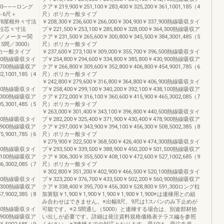
,600―――ロング
クア￥219,900￥251,100￥283,400￥325,200￥361,1001,185（4
3∼6尺＋
尺）ポリカ一般タイプ
78屋根外々寸法
￥208,300￥236,600￥266,000￥304,900￥337,900熱線吸収タイ
320柱芯々寸法
プ￥221,500￥253,100￥285,800￥328,000￥364,300熱線吸収ア
間／メーター関
クア￥231,500￥265,600￥300,800￥345,500￥384,3001,485（5
5間／3000）
尺）ポリカ一般タイプ
リカ一般タイプ
￥237,600￥273,100￥309,000￥355,700￥396,500熱線吸収タイ
6,100熱線吸収タイ
プ￥254,800￥294,600￥334,800￥385,800￥430,900熱線吸収ア
63,700熱線吸収ア
クア￥266,800￥309,600￥352,800￥406,800￥454,9001,785（6
2,1001,185（4
尺）ポリカ一般タイプ
￥242,800￥279,600￥316,800￥364,800￥406,900熱線吸収タイ
8,900熱線吸収タイ
プ￥258,400￥299,100￥340,200￥392,100￥438,100熱線吸収ア
85,300熱線吸収ア
クア￥272,000￥316,100￥360,600￥415,900￥465,3002,085（7
5,3001,485（5
尺）ポリカ一般タイプ
￥263,000￥301,400￥343,100￥396,800￥440,500熱線吸収タイ
7,500熱線吸収タイ
プ￥282,200￥325,400￥371,900￥430,400￥478,900熱線吸収ア
51,900熱線吸収ア
クア￥297,000￥343,900￥394,100￥456,300￥508,5002,385（8
5,9001,785（6
尺）ポリカ一般タイプ
￥279,900￥322,500￥368,500￥426,400￥474,300熱線吸収タイ
7,900熱線吸収タイ
プ￥293,500￥339,500￥388,900￥450,200￥501,500熱線吸収ア
59,100熱線吸収ア
クア￥306,300￥355,500￥408,100￥472,600￥527,1002,685（9
6,3002,085（7
尺）ポリカ一般タイプ
￥302,800￥351,200￥402,900￥466,500￥520,100熱線吸収タイ
9,900熱線吸収タイ
プ￥323,200￥376,700￥433,500￥502,200￥560,900熱線吸収ア
28,300熱線吸収ア
クア￥338,400￥395,700￥456,300￥528,800￥591,300ロング柱
7,9002,385（8
加算額￥1,900￥1,900￥1,900￥1,900￥1,900※は連棟用との組
み合わせはできません。※出幅8尺、9尺は1スパンのみ下止めが
3,700熱線吸収タイ
可能です。※2.5間通し（5000）と連棟する場合は、別途部材拾
50,900熱線吸収ア
い出しが必要です。詳細は発注資料規格価格表テラス編を参照