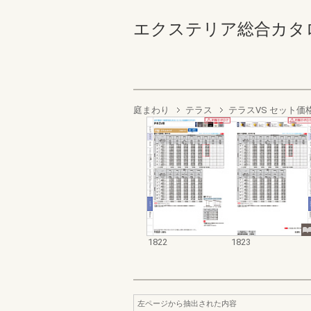
エクステリア総合カタログ2022
庭まわり
テラス
テラスVS セット価
1822
1823
左ページから抽出された内容