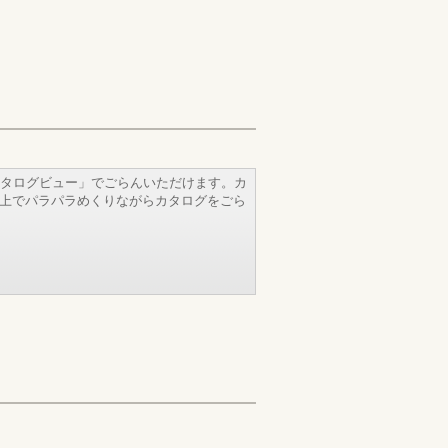
タログビュー」でごらんいただけます。カ
b上でパラパラめくりながらカタログをごら