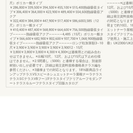
尺）ポリカ一般タイプ
―――――※は連
￥286,800￥339,500￥394,500￥455,100￥515,400熱線吸収タイ
12尺、および15
プ￥306,400￥364,000￥423,900￥489,400￥554,600熱線吸収ア
（5000）と連
クア
細は発注資料規格
￥322,400￥384,000￥447,900￥517,400￥586,6003,585（12
の対応となります
尺）ポリカ一般タイプ
荷まで約10日。
￥410,400￥487,400￥568,800￥664,600￥756,500熱線吸収タイ
エットナーラ屋根
プ―――――熱線吸収アクア―――――4,485（15尺）ポリカ一般タ
スタイプクリアル
イプ￥566,600￥682,900￥802,600￥937,700￥1,068,900熱線吸
プ使用上・施工上
収タイプ―――――熱線吸収アクア―――――ロング柱加算額3∼10
冊）UK2300/U
尺￥3,900￥3,900￥3,900￥3,900￥3,90012・15尺
￥3,800￥3,800￥3,800￥4,300￥4,300※は連棟用との組み合わ
せはできません。※出幅10尺、12尺、および15尺は下止め仕様
はできません。※2.5間通し（5000）と連棟する場合は、別途部
材拾い出しが必要です。詳細は発注資料規格価格表テラス編を
参照ください。※3連棟までの対応となります。1816新商品ライ
ンアップテラスVSスピーネシュエットナーラ屋根ナーラテラス
テラスSCテラスVBフーゴFテラスタイプクリアルーフモダンア
ートテラスＧルーフテラスタイプ旧版カタログ