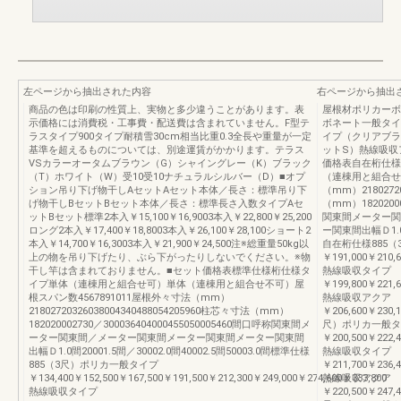
左ページから抽出された内容
右ページから抽出
商品の色は印刷の性質上、実物と多少違うことがあります。表
屋根材ポリカーボ
示価格には消費税・工事費・配送費は含まれていません。F型テ
ボネート一般タイ
ラスタイプ900タイプ耐積雪30cm相当比重0.3全長や重量が一定
イプ（クリアブラ
基準を超えるものについては、別途運賃がかかります。テラス
ットS）熱線吸収
VSカラーオータムブラウン（G）シャイングレー（K）ブラック
価格表自在桁仕様
（T）ホワイト（W）受10受10ナチュラルシルバー（D）■オプ
（連棟用と組合せ不
ション吊り下げ物干しAセットAセット本体／長さ：標準吊り下
（mm）21802720
げ物干しBセットBセット本体／長さ：標準長さ入数タイプAセ
（mm）18202000
ットBセット標準2本入￥15,100￥16,9003本入￥22,800￥25,200
関東間メーター関
ロング2本入￥17,400￥18,8003本入￥26,100￥28,100ショート2
ー関東間出幅Ｄ1.0間2
本入￥14,700￥16,3003本入￥21,900￥24,500注※総重量50kg以
自在桁仕様885
上の物を吊り下げたり、ぶら下がったりしないでください。※物
￥191,000￥210,6
干し竿は含まれておりません。■セット価格表標準仕様桁仕様タ
熱線吸収タイプ
イプ単体（連棟用と組合せ可）単体（連棟用と組合せ不可）屋
￥199,800￥221,6
根スパン数4567891011屋根外々寸法（mm）
熱線吸収アクア
21802720326038004340488054205960柱芯々寸法（mm）
￥206,600￥230,1
182020002730／300036404000455050005460間口呼称関東間メ
尺）ポリカ一般タ
ーター関東間／メーター関東間メーター関東間メーター関東間
￥200,500￥222,4
出幅Ｄ1.0間20001.5間／30002.0間40002.5間50003.0間標準仕様
熱線吸収タイプ
885（3尺）ポリカ一般タイプ
￥211,700￥236,4
￥134,400￥152,500￥167,500￥191,500￥212,300￥249,000￥274,600￥333,800
熱線吸収アクア
熱線吸収タイプ
￥220,500￥247,4