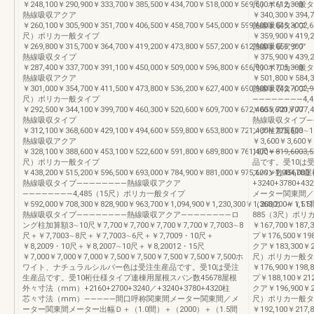
￥248,100￥290,900￥333,700￥385,500￥434,700￥518,000￥569,600￥612,300
尺）ポリカ一般タ
熱線吸収アクア
￥340,300￥394,7
￥260,100￥305,900￥351,700￥406,500￥458,700￥545,000￥599,600￥645,3002,
熱線吸収タイプ
尺）ポリカ一般タイプ
￥359,900￥419,2
￥269,800￥315,700￥364,700￥419,200￥473,800￥557,200￥612,900￥656,900
熱線吸収アクア
熱線吸収タイプ
￥375,900￥439,2
￥287,400￥337,700￥391,100￥450,000￥509,000￥596,800￥656,900￥705,300
尺）ポリカ一般タ
熱線吸収アクア
￥501,800￥584,3
￥301,000￥354,700￥411,500￥473,800￥536,200￥627,400￥690,900￥742,7002,
熱線吸収タイプ―
尺）ポリカ一般タイプ
――――――――4
￥292,500￥344,100￥399,700￥460,300￥520,600￥609,700￥672,400￥721,700
￥655,600￥777,4
熱線吸収タイプ
熱線吸収タイプ―
￥312,100￥368,600￥429,100￥494,600￥559,800￥653,800￥721,400￥775,600
ング柱加算額3∼1
熱線吸収アクア
￥3,600￥3,600￥
￥328,100￥388,600￥453,100￥522,600￥591,800￥689,800￥761,400￥819,6003,
15尺―――――
尺）ポリカ一般タイプ
品です。受10は
￥438,200￥515,200￥596,500￥693,000￥784,900￥881,000￥975,600￥1,084,000
スパン数45678屋
熱線吸収タイプ――――――――熱線吸収アクア
+3240+3780
――――――――4,485（15尺）ポリカ一般タイプ
メーター関東間／
￥592,000￥708,300￥828,900￥963,700￥1,094,900￥1,230,300￥1,363,200￥1,511
（2000）＋（1.
熱線吸収タイプ――――――――熱線吸収アクア――――――――ロ
885（3尺）ポリ
ング柱加算額3∼10尺￥7,700￥7,700￥7,700￥7,700￥7,7003∼8
￥167,700￥187
尺＋￥7,7003∼8尺＋￥7,7003∼6尺＋￥7,7009・10尺＋
プ￥176,500￥19
￥8,2009・10尺＋￥8,2007∼10尺＋￥8,20012・15尺
クア￥183,300￥20
￥7,000￥7,000￥7,000￥7,500￥7,500￥7,500￥7,500￥7,500ホ
尺）ポリカ一般タ
ワイト、ナチュラルシルバー色は受注生産品です。受10は受注
￥176,900￥198
生産品です。受10桁仕様タイプ連棟用屋根スパン数45678屋根
プ￥188,100￥21
外々寸法（mm）+2160+2700+3240／+3240+3780+4320柱
クア￥196,900￥22
芯々寸法（mm）―――――間口呼称関東間メーター関東間／メ
尺）ポリカ一般タ
ーター関東間メーター出幅Ｄ＋（1.0間）＋（2000）＋（1.5間
￥192,100￥217