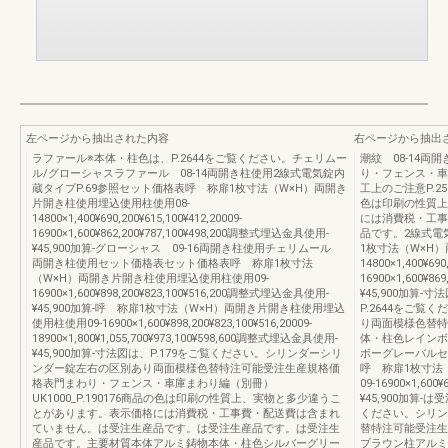
左ページから抽出された内容
右ページから抽出
ラファール※本体・柱色は、P.2644をご覧ください。チェリムー
潮紋 08-14
ル/グローシャスラファール 08-14両開き柱使用2線式電気錠内
り・フェンス・車庫
蔵タイプP.69参照セット価格表呼 称扉1枚寸法（W×H）両開き
工上のご注意P.25
片開き柱使用埋込使用柱使用08-
色は印刷の性質上
14800×1,400¥690,200¥615,100¥412,20009-
には消費税・工事
16900×1,600¥862,200¥787,100¥498,200調整式埋込金具使用-
品です。2線式電
¥45,900加算-グローシャス 09-16両開き柱使用チェリムール
1枚寸法（W×H
両開き柱使用セット価格表セット価格表呼 称扉1枚寸法
14800×1,400¥690
（W×H）両開き片開き柱使用埋込使用柱使用09-
16900×1,600¥8
16900×1,600¥898,200¥823,100¥516,200調整式埋込金具使用-
¥45,900加算
¥45,900加算-呼 称扉1枚寸法（W×H）両開き片開き柱使用埋込
P.2644をご
使用柱使用09-16900×1,600¥898,200¥823,100¥516,20009-
り両面模様色替特
18900×1,800¥1,055,700¥973,100¥598,600調整式埋込金具使用-
体・柱色レインボ
¥45,900加算-寸法図は、P.179をご覧ください。シリンダーシリ
ボーグレーバルセ
ンダー錠左右の区別あり両面模様色替特注可能受注生産規格価
呼 称扉1枚寸法
格表門まわり・フェンス・車庫まわり編（別冊）
09-16900×1,60
UK1000_P.190176商品の色は印刷の性質上、実物と多少違うこ
¥45,900加算-
とがあります。表示価格には消費税・工事費・配送費は含まれ
ください。シリン
ていません。は受注生産品です。は受注生産品です。は受注生
替特注可能受注生
産品です。主要材質本体アルミ鋳物本体・柱色シルバーグリー
ブラウン柱アルミ