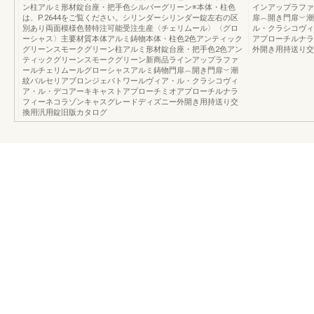
ン柱アルミ形材錠台座・把手色シルバーグリーン※本体・柱色
インアップラファ
は、P.2644をご覧ください。シリンダーシリンダー錠左右の区
扉︵開き門扉︶潮
別あり両面模様色替特注可能受注生産〈チェリムール〉〈グロ
ル・クラシコヴィ
ーシャス〉主要材質本体アルミ鋳物本体・柱色2色アンティック
アプローチルナラ
グリーンスモークグリーン柱アルミ形材錠台座・把手色2色アン
外開き用持送り交
ティックグリーンスモークグリーン新商品ラインアップラファ
ールチェリムールグローシャスアルミ鋳物門扉︵開き門扉︶潮
紋バルセリアブロンジェバトワールヴィア・ル・クラシコヴィ
ア・ル・デコアーキキャストアプローチミオアプローチルナラ
フィーネコラゾンキャスグレードディズニー外開き用持送り交
換用汎用錠旧版カタログ