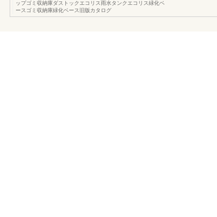
ップゴミ収納庫ダストックエコリス雨水タンクエコリス緑化ベ
ースゴミ収納庫緑化ベース旧版カタログ