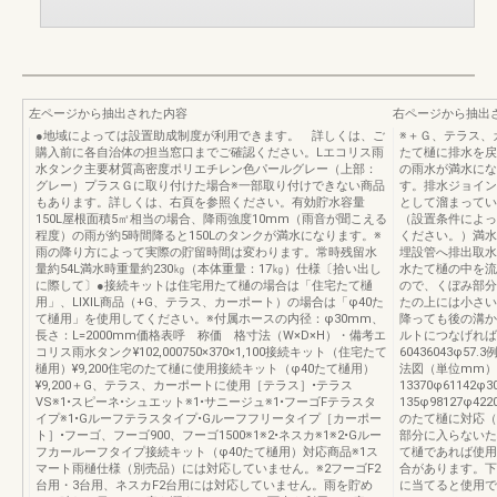
左ページから抽出された内容
右ページから抽出
●地域によっては設置助成制度が利用できます。 詳しくは、ご
※＋Ｇ、テラス、
購入前に各自治体の担当窓口までご確認ください。Lエコリス雨
たて樋に排水を戻
水タンク主要材質高密度ポリエチレン色パールグレー（上部：
の雨水が満水にな
グレー）プラスＧに取り付けた場合※一部取り付けできない商品
す。排水ジョイン
もあります。詳しくは、右頁を参照ください。有効貯水容量
として溜まってい
150L屋根面積5㎡相当の場合、降雨強度10mm（雨音が聞こえる
（設置条件によっ
程度）の雨が約5時間降ると150Lのタンクが満水になります。※
ください。）満水
雨の降り方によって実際の貯留時間は変わります。常時残留水
埋設管へ排出取水
量約54L満水時重量約230㎏（本体重量：17㎏）仕様〔拾い出し
水たて樋の中を流
に際して〕●接続キットは住宅用たて樋の場合は「住宅たて樋
ので、くぼみ部分
用」、LIXIL商品（+G、テラス、カーポート）の場合は「φ40た
たの上には小さい
て樋用」を使用してください。※付属ホースの内径：φ30mm、
降っても後の溝か
長さ：L=2000mm価格表呼 称価 格寸法（W×D×H）・備考エ
ルトにつなげれば
コリス雨水タンク¥102,000750×370×1,100接続キット（住宅たて
60436043φ5
樋用）¥9,200住宅のたて樋に使用接続キット（φ40たて樋用）
法図（単位mm）11
¥9,200＋G、テラス、カーポートに使用［テラス］•テラス
13370φ6114
VS※1•スピーネ•シュエット※1•サニージュ※1•フーゴFテラスタ
135φ98127
イプ※1•Gルーフテラスタイプ•Gルーフフリータイプ［カーポー
のたて樋に対応（
ト］•フーゴ、フーゴ900、フーゴ1500※1※2•ネスカ※1※2•Gルー
部分に入らないた
フカールーフタイプ接続キット（φ40たて樋用）対応商品※1ス
て樋であれば使用
マート雨樋仕様（別売品）には対応していません。※2フーゴF2
合があります。下
台用・3台用、ネスカF2台用には対応していません。雨を貯め
に当てると使用で