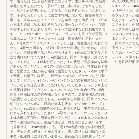
て、晴れた日にはお庭を潤すエコライフ。雨水を利用して庭の
PC30S30たて
草花にお水をあげたり、暑い日には、家の前にうち水をした
601.11.21.25
り。私たちが環境のためにできることは身近にたくさんありま
キリデザイン。取
す。子供たちといっしょに過ごす時間が増えて、情操教育の一
るフィルターが組
環にも。家族みんなでエコライフを満喫できる商品です。※貯め
洗えます。ふたを
た雨水を絶対に飲み水や料理などに使わないでください。健康
にできます。内部
を害するおそれがあります。トイレの洗浄水などに利用できま
ャップを外せば水
す。LIXILのカーポートやテラス、プラスGにも取り付け可能。※
ンスのしやすさを
写真のエコリスグリーンメッシュは、現在販売しておりませ
水ジョイントと排
ん。※写真のエコリスグリーンメッシュは、現在販売しておりま
ト雨水タンクとた
せん。●貯めた雨水を、絶対に飲み水や料理などに使わないでく
庫ラインアップゴ
ださい。健康を害するおそれがあります。●商品に重量物などを
リス緑化ベースゴ
立て掛けないでください。●商品には、雨水・水道水以外は入れ
ェンス・車庫まわり
ないでください。●雨水が貯まったままの状態で商品本体を移動
ご注意P.2588旧
させないでください。●後方への転倒防止のため、本体は必ず背
面に壁面または柱がある場所に設置してください。●本体は水平
で安定した場所に設置し、転倒防止のため、チェーンなどで固
定してください。●シンナーやベンジンなどの有機溶剤ならびに
ブラシなどの道具を使って洗浄しないでください。●デッキ上で
の使用は避けてください。●マンションなどの集合住宅の場合、
外壁・雨樋は住人の共有物となりますので、居住者個人の判断
で設置することはできません。●凍結する時期は、雨水タンクの
使用をいったん止め、貯めた雨水を抜き、たて樋から外してく
ださい。●台風など強風のおそれがあるときは、本体の半分以上
に水を入れておいてください。●取水ジョイントのフィルターや
本体内部は定期的に清掃を行ってください。●雨水タンク本体は
ブロー成型品のため、製品寸法が若干異なる場合があります
（外形寸法±10mm程度）。注 意1794商品の色は印刷の性質
上、実物と多少違うことがあります。表示価格には消費税・工
事費・配送費は含まれていません。新商品ゴミ収納庫ラインア