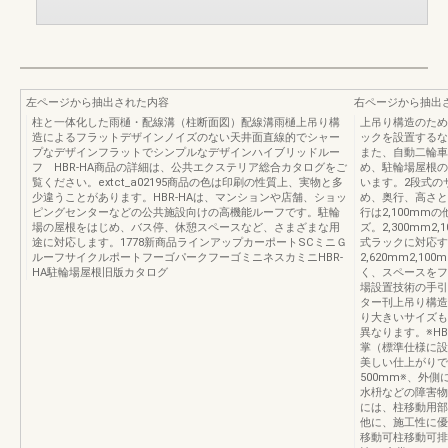
左ページから抽出された内容
右ページから抽出
柱と一体化した雨樋・配線溝（柱断面図）配線溝雨樋上吊り構
上吊り構造のため
造によるフラットデザインノイズのない天井面直線的でシャー
ックを設置するな
プなデザインフラットでシンプルなデザインハイブリッドルー
また、自動二輪車
フ HBR-HA商品の詳細は、公共エクステリア総合カタログをご
め、駐輪場屋根の
覧ください。extct_a02195商品の色は印刷の性質上、実物と多
います。2段式の
少違うことがあります。HBR-HAは、マンションや店舗、ショッ
め、奥行、高さと
ピングセンターなどの公共施設向けの高機能ルーフです。駐輪
行は2,100mm
場の屋根をはじめ、バス停、休憩スペースなど、さまざまな用
ズ。2,300mm2
途に対応します。1778新商品ラインアップカーポートSCミニＧ
式ラックに対応する
ルーフサイクルポートフーゴパークフーゴミニネスカミニHBR-
2,620mm2,
HA駐輪場屋根旧版カタログ
く、スペースをフ
場設置技術の手引
ター刊上吊り構造
り大きいサイズも
異なります。※HB
掌（標準仕様に設
美しい仕上がりで
500mm※、外
水枡などの障害物
には、柱移動用部
他に、施工性に優
移動可柱移動可排