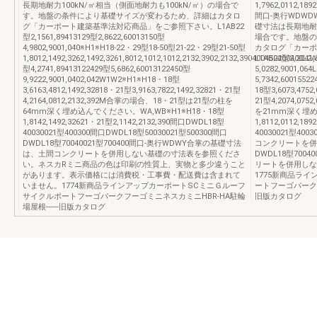
長期地耐力100kN/㎡相当（側面地耐力も100kN/㎡）の場合で
1,7962,0112,1892
す。地盤の条件により基礎サイズが変わるため、詳細はカタロ
間口-奥行WDWDW
グ「カーポート建築基準法対応商品」をご参照下さい。L1AB22
礎寸法は長期地耐力
型2,1561,89413129型2,8622,60013150型
場合です。地盤の
4,9802,9001,040※H1※H18-22・29型18-50型21-22・29型21-50型
カタログ「カーポ
1,8012,1492,3262,1492,3261,8012,1012,1012,2132,3902,2132,390400450400400L2
L1AB22型2,2041,
型4,2741,89413122429型5,6862,60013122450型
5,0282,9001,06
9,9222,9001,0402,042W1W2※H1※H18・18型
5,7342,6001552
3,6163,4812,1492,32818・21型3,9163,7822,1492,32821・21型
18型3,6073,4752
4,2164,0812,2132,392M合掌の場合、18・21型は21型の柱を
21型4,2074,0
64mm深く埋め込んでください。WA,WB※H1※H18・18型
を21mm深く埋め
1,8142,1492,32621・21型2,1142,2132,390間口DWDL18型
1,8112,0112,1
40030021型400300間口DWDL18型50030021型500300間口
40030021型400
DWDL18型70040021型700400間口-奥行WDWY合掌の基礎寸法
コンクリートを併
は、土間コンクリートを併用しない基礎の寸法表を参照くださ
DWDL18型700
い。ネスカRミニ商品の色は印刷の性質上、実物と多少違うこと
リートを併用しな
があります。表示価格には消費税・工事費・配送費は含まれて
1775新商品ラ
いません。1774新商品ラインアップカーポートSCミニＧルーフ
ートフーゴパークフ
サイクルポートフーゴパークフーゴミニネスカミニHBR-HA駐輪
旧版カタログ
場屋根------旧版カタログ