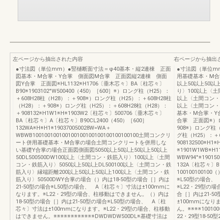
左ページから抽出された内容
右ページから抽出
●寸法図（単位mm）●竪樋断面寸法＝φ40基本・縦2連棟 正面
●寸法図（単位m
図基本・M合掌・Y合掌 側面図M合掌 正面図縦2連棟 側面
用基礎基本・M合
図Y合掌 正面図※HL1132※H1706〔垂木芯々〕BA〔柱芯々〕
以上50以上50以上
B90※1903102°W500400（450）［600］※）ロング柱（H25）：
り〉100以上〈土間
＋608H28柱（H28）：＋908※）ロング柱（H25）：＋608H28柱
以上〈土間コン・鉄
（H28）：＋908※）ロング柱（H25）：＋608H28柱（H28）：
以上〈土間コン・
＋908132※H1W1※H※1903W2〔柱芯々〕500706〔垂木芯々〕
基本・M合掌・Y
BA〔柱芯々〕A〔柱芯々〕B90CL2400（450）［600］
合掌 正面図※）ロ
132WA※H※H1※190370050028W=WA＋
908※）ロング柱（
WBWB100100100100100100100100100100100100土間コンクリ
グ柱（H25）：＋6
ート併用基礎基本・M合掌の場合土間コンクリートを併用しな
908132500※H
い基礎Y合掌の場合正面図側面図5050以上50以上50以上50以上
※1901W1WB※H1
50DL500500DW100以上〈土間コン・鉄筋入り〉100以上〈土間
WBW94°※1901
コン・鉄筋入り〉5050以上50以上DL500100以上〈土間コン・鉄
132A〔柱芯々〕
筋入り〉縁端距離200以上50以上50以上100以上〈土間コン・鉄
10010010010
筋入り〉50500DWY合掌の場合（）内は18-50型の場合［］内は
※L50型の場合、
21-50型の場合※L50型の場合、 A〔柱芯々〕寸法は±100mmに
※L22・29型の
なります。※L22・29型の場合、柱移動はできません。（）内は
合［］内は21-5
18-50型の場合［］内は21-50型の場合※L50型の場合、 A〔柱
±100mmになり
芯々〕寸法は±100mmになります。※L22・29型の場合、柱移動
ん。※※※※100100※
はできません。※※※※※※※※※※※※DWDWDW500DL※基礎寸法は
22・29型18-50型