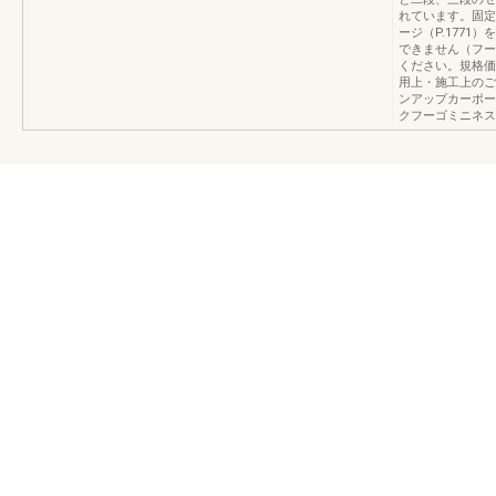
れています。固定
ージ（P.177
できません（フーゴ
ください。規格価格
用上・施工上のご注意
ンアップカーポー
クフーゴミニネス