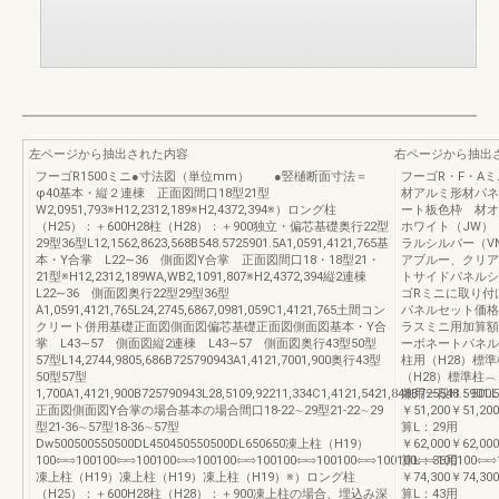
左ページから抽出された内容
右ページから抽出
フーゴR1500ミニ●寸法図（単位mm） ●竪樋断面寸法＝
フーゴR・F・A
φ40基本・縦２連棟 正面図間口18型21型
材アルミ形材パネ
W2,0951,793※H12,2312,189※H2,4372,394※）ロング柱
ート板色枠 材オ
（H25）：＋600H28柱（H28）：＋900独立・偏芯基礎奥行22型
ホワイト（JW）
29型36型L12,1562,8623,568B548.5725901.5A1,0591,4121,765基
ラルシルバー（V
本・Y合掌 L22∼36 側面図Y合掌 正面図間口18・18型21・
アブルー、クリア
21型※H12,2312,189WA,WB2,1091,807※H2,4372,394縦2連棟
トサイドパネルシ
L22∼36 側面図奥行22型29型36型
ゴRミニに取り付
A1,0591,4121,765L24,2745,6867,0981,059C1,4121,765土間コン
パネルセット価格
クリート併用基礎正面図側面図偏芯基礎正面図側面図基本・Y合
ラスミニ用加算額
掌 L43∼57 側面図縦2連棟 L43∼57 側面図奥行43型50型
ーボネートパネル
57型L14,2744,9805,686B725790943A1,4121,7001,900奥行43型
柱用（H28）標準
50型57型
（H28）標準柱︵
1,700A1,4121,900B725790943L28,5109,92211,334C1,4121,5421,848B725548.5901.5
兼用一段H：500L
正面図側面図Y合掌の場合基本の場合間口18-22∼29型21-22∼29
￥51,200￥51,20
型21-36∼57型18-36∼57型
算L：29用
Dw500500550500DL450450550500DL650650凍上柱（H19）
￥62,000￥62,00
100⇦⇨100100⇦⇨100100⇦⇨100100⇦⇨100100⇦⇨100100⇦⇨100100⇦⇨100100⇦⇨
算L：36用
凍上柱（H19）凍上柱（H19）凍上柱（H19）※）ロング柱
￥74,300￥74,30
（H25）：＋600H28柱（H28）：＋900凍上柱の場合、埋込み深
算L：43用