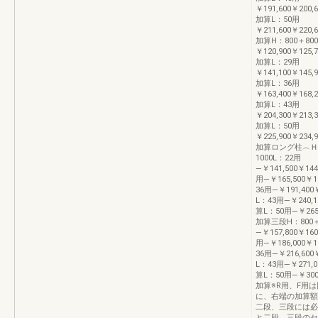
￥191,600￥200,6
加算L：50用
￥211,600￥220,6
加算H：800＋800
￥120,900￥125,7
加算L：29用
￥141,100￥145,9
加算L：36用
￥163,400￥168,2
加算L：43用
￥204,300￥213,3
加算L：50用
￥225,900￥234,9
加算ロング柱︵Ｈ2
1000L：22用
―￥141,500￥144
用―￥165,500￥1
36用―￥191,400￥
L：43用―￥240,10
算L：50用―￥265,3
加算三段H：800＋
―￥157,800￥160
用―￥186,000￥1
36用―￥216,600￥
L：43用―￥271,00
算L：50用―￥300,6
加算※R用、F用
に、右端の加算額を
二段、三段には必
と二段、三段のセ