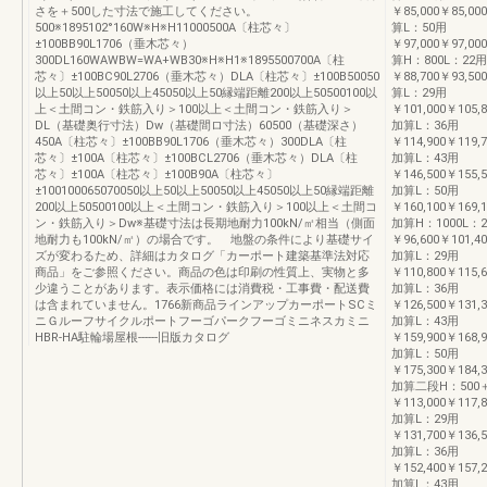
さを＋500した寸法で施工してください。
￥85,000￥85,00
500※1895102°160W※H※H11000500A〔柱芯々〕
算L：50用
±100BB90L1706（垂木芯々）
￥97,000￥97,00
300DL160WAWBW=WA+WB30※H※H1※1895500700A〔柱
算H：800L：22用
芯々〕±100BC90L2706（垂木芯々）DLA〔柱芯々〕±100B50050
￥88,700￥93,50
以上50以上50050以上45050以上50縁端距離200以上50500100以
算L：29用
上＜土間コン・鉄筋入り＞100以上＜土間コン・鉄筋入り＞
￥101,000￥105,8
DL（基礎奥行寸法）Dw（基礎間ロ寸法）60500（基礎深さ）
加算L：36用
450A〔柱芯々〕±100BB90L1706（垂木芯々）300DLA〔柱
￥114,900￥119,7
芯々〕±100A〔柱芯々〕±100BCL2706（垂木芯々）DLA〔柱
加算L：43用
芯々〕±100A〔柱芯々〕±100B90A〔柱芯々〕
￥146,500￥155,5
±100100065070050以上50以上50050以上45050以上50縁端距離
加算L：50用
200以上50500100以上＜土間コン・鉄筋入り＞100以上＜土間コ
￥160,100￥169,1
ン・鉄筋入り＞Dw※基礎寸法は長期地耐力100kN/㎡相当（側面
加算H：1000L：
地耐力も100kN/㎡）の場合です。 地盤の条件により基礎サイ
￥96,600￥101,40
ズが変わるため、詳細はカタログ「カーポート建築基準法対応
加算L：29用
商品」をご参照ください。商品の色は印刷の性質上、実物と多
￥110,800￥115,6
少違うことがあります。表示価格には消費税・工事費・配送費
加算L：36用
は含まれていません。1766新商品ラインアップカーポートSCミ
￥126,500￥131,3
ニＧルーフサイクルポートフーゴパークフーゴミニネスカミニ
加算L：43用
HBR-HA駐輪場屋根------旧版カタログ
￥159,900￥168,9
加算L：50用
￥175,300￥184,3
加算二段H：500＋
￥113,000￥117,8
加算L：29用
￥131,700￥136,5
加算L：36用
￥152,400￥157,2
加算L：43用