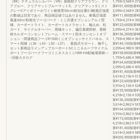
（BK）ナチュラルシルバー（VN）屋根材クリアブラウン、クリ
1,793×3,568￥27
アブルー、クリアマットブルーマットS、クリアマットSミスト
算¥101,000加算¥
グレーSアイボリーホワイト耐積雪50cm相当比重0.3耐風圧強度
2,095×3,568￥28
の数値は目安であり、商品保証値ではありません。耐風圧強度
算¥111,800加算¥5
風速42m/秒相当フーゴパーク・ミニ共通オプションアルミ竪
1,793×4,274￥35
樋、カーポートライト、カーポートカメラセット、輪止め、柱
算¥123,600加算¥
ガード、サイクルキーパー、雨樋ネット、偏芯基礎部材、屋根
2,095×4,274￥36
材ホルダーコンセントフレーム・スマート防水コンセントオプ
算¥136,200加算¥8
ション・関連商品フーゴR1500ミニオプションサイドパネル、ス
1,793×4,980￥36
マート雨樋（L36・L43・L50・L57）、着脱式サポート、物干し
算¥144,100加算¥
セット新商品ラインアップカーポートSCミニＧルーフサイクル
2,095×4,980￥38
ポートフーゴパークフーゴミニネスカミニHBR-HA駐輪場屋根----
算¥158,800加算¥8
--旧版カタログ
1,793×5,686￥38
算¥164,600加算¥
2,095×5,686￥40
算¥181,400加算¥
3,614×2,156￥51
算¥123,600加算¥
3,916×2,156￥52
算¥129,900加算¥
4,218×2,156￥53
算¥136,200加算¥
3,614×2,862￥55
算¥164,600加算¥
3,916×2,862￥56
算¥173,000加算¥
4,218×2,862￥57
算¥181,400加算¥
3,614×3,568￥58
算¥205,900加算¥