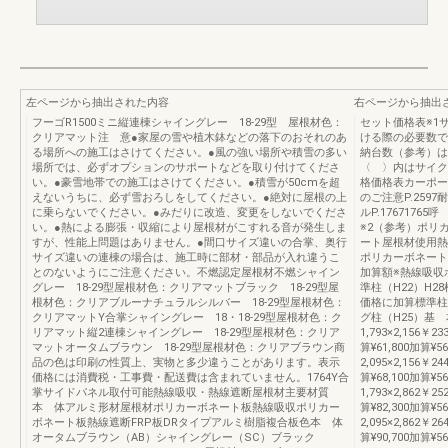
左ページから抽出された内容
右ページから抽出
フーゴR1500ミニ縦連棟シャイングレー 18-29型 屋根材色：
セット価格表※1
クリアマット注 意●家屋の雪や植木鉢などの落下のおそれのあ
ける際の必要数で
る場所への施工はさけてください。●風の強い場所や積雪の多い
納台数（参考）は
場所では、必ずオプションのサポートなどを取り付けてくださ
〈 〉内はサイク
い。●豪雪地帯での施工はさけてください。●積雪が50cmを超
格価格表カーポート
えないうちに、必ず雪おろしをしてください。●絶対に屋根の上
のご注意P.2597
に乗らないでください。●みだりに改造、変更をしないでくださ
ルP.176717
い。●熱による膨張・収縮により屋根材がこすれる音が発生しま
※2（参考）ポリ
すが、性能上問題はありません。●間口サイズ違いの合掌、奥行
ート屋根材使用熱
サイズ違いの連棟の場合は、施工時に部材・部品が入れ違うこ
ポリカーボネート
とのないようにご注意ください。不燃認定屋根材不燃シャイン
加算額※熱線吸収
グレー 18-29型屋根材色：クリアマットブラック 18-29型屋
準柱（H22）H2
根材色：クリアブルーナチュラルシルバー 18-29型屋根材色：
価格に加算標準柱
クリアマットY合掌シャイングレー 18・18-29型屋根材色：ク
グ柱（H25）基 本
リアマット縦2連棟シャイングレー 18-29型屋根材色：クリア
1,793×2,156￥23
マットオータムブラウン 18-29型屋根材色：クリアブラウン商
算¥61,800加算¥5
品の色は印刷の性質上、実物と多少違うことがあります。表示
2,095×2,156￥24
価格には消費税・工事費・配送費は含まれていません。1764Y合
算¥68,100加算¥56
掌サイドパネル取付可能熱線吸収・熱線遮断屋根材主要材質
1,793×2,862￥25
本 体アルミ形材屋根材ポリカーボネート板熱線吸収ポリカー
算¥82,300加算¥5
ボネート板熱線遮断FRP板DRタイプアルミ樹脂複合板色本 体
2,095×2,862￥26
オータムブラウン（AB）シャイングレー（SC）ブラック
算¥90,700加算¥56