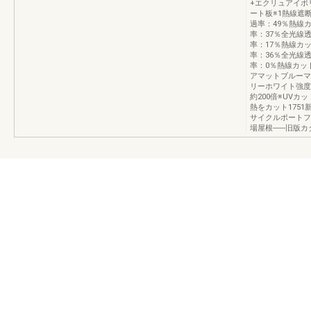
+エクリュアイボ
ート板※1熱線遮
過率：49％熱線
率：37％全光線
率：17％熱線カ
率：36％全光線
率：0％熱線カッ
アマットブルーマ
リーホワイト強度
約200倍※UV
熱をカット175
サイクルポートフ
場屋根------旧版