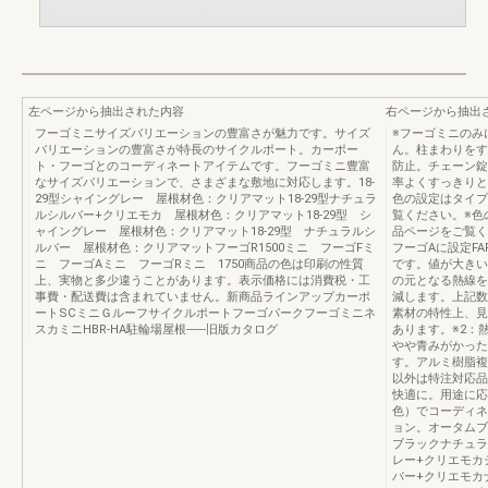
左ページから抽出された内容
右ページから抽出
フーゴミニサイズバリエーションの豊富さが魅力です。サイズ
※フーゴミニのみ
バリエーションの豊富さが特長のサイクルポート。カーポー
ん。柱まわりをす
ト・フーゴとのコーディネートアイテムです。フーゴミニ豊富
防止。チェーン錠
なサイズバリエーションで、さまざまな敷地に対応します。18-
率よくすっきりと
29型シャイングレー 屋根材色：クリアマット18-29型ナチュラ
色の設定はタイプ
ルシルバー+クリエモカ 屋根材色：クリアマット18-29型 シ
覧ください。※色
ャイングレー 屋根材色：クリアマット18-29型 ナチュラルシ
品ページをご覧く
ルバー 屋根材色：クリアマットフーゴR1500ミニ フーゴFミ
フーゴAに設定FA
ニ フーゴAミニ フーゴRミニ 1750商品の色は印刷の性質
です。値が大きい
上、実物と多少違うことがあります。表示価格には消費税・工
の元となる熱線を
事費・配送費は含まれていません。新商品ラインアップカーポ
減します。上記数
ートSCミニＧルーフサイクルポートフーゴパークフーゴミニネ
素材の特性上、見
スカミニHBR-HA駐輪場屋根------旧版カタログ
あります。※2：
やや青みがかった
す。アルミ樹脂複
以外は特注対応品
快適に。用途に応
色）でコーディネ
ョン。オータムブ
ブラックナチュラ
レー+クリエモカ
バー+クリエモカ