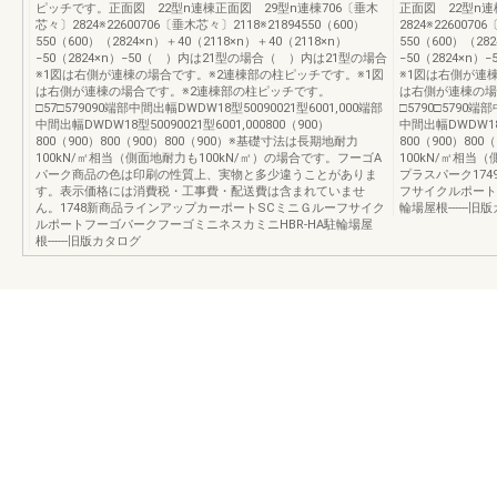
ピッチです。正面図 22型n連棟正面図 29型n連棟706〔垂木
正面図 22型n連
芯々〕2824※22600706〔垂木芯々〕2118※21894550（600）
2824※2260070
550（600）（2824×n）＋40（2118×n）＋40（2118×n）
550（600）（28
−50（2824×n）−50（ ）内は21型の場合（ ）内は21型の場合
−50（2824×
※1図は右側が連棟の場合です。※2連棟部の柱ピッチです。※1図
※1図は右側が連
は右側が連棟の場合です。※2連棟部の柱ピッチです。
は右側が連棟の場
□57□579090端部中間出幅DWDW18型50090021型6001,000端部
□5790□5790端
中間出幅DWDW18型50090021型6001,000800（900）
中間出幅DWDW18型
800（900）800（900）800（900）※基礎寸法は長期地耐力
800（900）80
100kN/㎡相当（側面地耐力も100kN/㎡）の場合です。フーゴA
100kN/㎡相当
パーク商品の色は印刷の性質上、実物と多少違うことがありま
プラスパーク17
す。表示価格には消費税・工事費・配送費は含まれていませ
フサイクルポート
ん。1748新商品ラインアップカーポートSCミニＧルーフサイク
輪場屋根------旧
ルポートフーゴパークフーゴミニネスカミニHBR-HA駐輪場屋
根------旧版カタログ