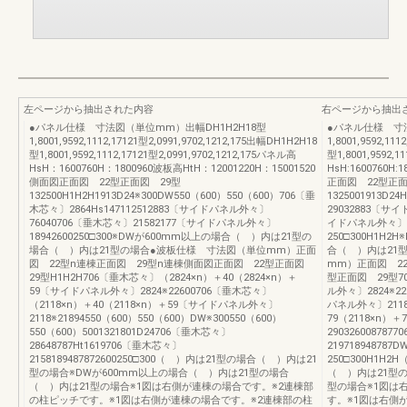
左ページから抽出された内容
右ページから抽出
●パネル仕様 寸法図（単位mm）出幅DH1H2H18型
●パネル仕様 寸法
1,8001,9592,1112,17121型2,0991,9702,1212,175出幅DH1H2H18
1,8001,9592,11
型1,8001,9592,1112,17121型2,0991,9702,1212,175パネル高
型1,8001,9592,1
HsH：1600760H：1800960波板高HtH：12001220H：15001520
HsH:1600760H:
側面図正面図 22型正面図 29型
正面図 22型正面
132500H1H2H1913D24※300DW550（600）550（600）706〔垂
1325001913D2
木芯々〕2864Hs147112512883〔サイドパネル外々〕
29032883〔サ
76040706〔垂木芯々〕21582177〔サイドパネル外々〕
イドパネル外々〕※3
18942600250□300※DWが600mm以上の場合（ ）内は21型の
250□300H1H
場合（ ）内は21型の場合●波板仕様 寸法図（単位mm）正面
合（ ）内は21型
図 22型n連棟正面図 29型n連棟側面図正面図 22型正面図
mm）正面図 2
29型H1H2H706〔垂木芯々〕（2824×n）＋40（2824×n）＋
型正面図 29型7
59〔サイドパネル外々〕2824※22600706〔垂木芯々〕
ル外々〕2824※2
（2118×n）＋40（2118×n）＋59〔サイドパネル外々〕
パネル外々〕2118※
2118※21894550（600）550（600）DW※300550（600）
79（2118×n）＋7
550（600）5001321801D24706〔垂木芯々〕
29032600878
28648787Ht1619706〔垂木芯々〕
219718948787
2158189487872600250□300（ ）内は21型の場合（ ）内は21
250□300H1
型の場合※DWが600mm以上の場合（ ）内は21型の場合
（ ）内は21型の
（ ）内は21型の場合※1図は右側が連棟の場合です。※2連棟部
型の場合※1図は
の柱ピッチです。※1図は右側が連棟の場合です。※2連棟部の柱
す。※1図は右側