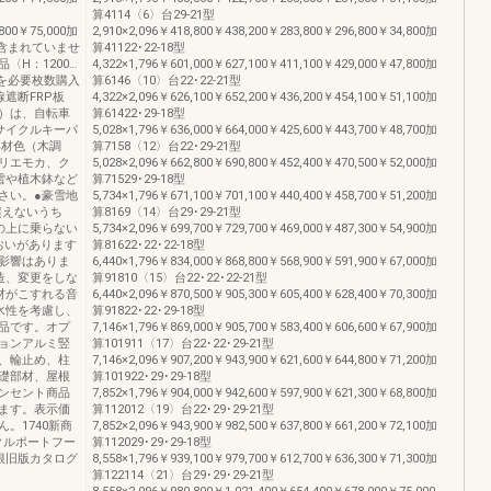
算4114〈6〉台29-21型
,800￥75,000加
2,910×2,096￥418,800￥438,200￥283,800￥296,800￥34,800加
は含まれていませ
算41122･22-18型
H：1200…
4,322×1,796￥601,000￥627,100￥411,100￥429,000￥47,800加
イズ〉を必要枚数購入
算6146〈10〉台22･22-21型
遮断FRP板
4,322×2,096￥626,100￥652,200￥436,200￥454,100￥51,100加
考）は、自転車
算61422･29-18型
サイクルキーパ
5,028×1,796￥636,000￥664,000￥425,600￥443,700￥48,700加
形材色（木調
算7158〈12〉台22･29-21型
リエモカ、ク
5,028×2,096￥662,800￥690,800￥452,400￥470,500￥52,000加
雪や植木鉢など
算71529･29-18型
さい。●豪雪地
5,734×1,796￥671,100￥701,100￥440,400￥458,700￥51,200加
超えないうち
算8169〈14〉台29･29-21型
の上に乗らない
5,734×2,096￥699,700￥729,700￥469,000￥487,300￥54,900加
おいがあります
算81622･22･22-18型
影響はありま
6,440×1,796￥834,000￥868,800￥568,900￥591,900￥67,000加
造、変更をしな
算91810〈15〉台22･22･22-21型
材がこすれる音
6,440×2,096￥870,500￥905,300￥605,400￥628,400￥70,300加
水性を考慮し、
算91822･22･29-18型
品です。オプ
7,146×1,796￥869,000￥905,700￥583,400￥606,600￥67,900加
ョンアルミ竪
算101911〈17〉台22･22･29-21型
、輪止め、柱
7,146×2,096￥907,200￥943,900￥621,600￥644,800￥71,200加
礎部材、屋根
算101922･29･29-18型
ンセント商品
7,852×1,796￥904,000￥942,600￥597,900￥621,300￥68,800加
ます。表示価
算112012〈19〉台22･29･29-21型
。1740新商
7,852×2,096￥943,900￥982,500￥637,800￥661,200￥72,100加
クルポートフー
算112029･29･29-18型
根旧版カタログ
8,558×1,796￥939,100￥979,700￥612,700￥636,300￥71,300加
算122114〈21〉台29･29･29-21型