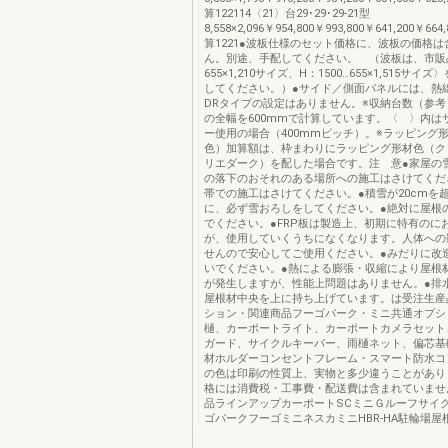
算122114〈21〉台29･29･29-21型
8,558×2,096￥954,800￥993,800￥641,200￥664
算1221●波板仕様のセット価格に、波板の価格
ん。別途、手配してください。 （波板は、市販品〈
655×1,210サイズ、H：1500…655×1,515サ
してください。）●サイド／側面パネルには、熱線
DRタイプの設定はありません。※収納台数（参
の全幅を600mmで計算しています。〈 〉内は
ー使用の場合（400mmピッチ）。※ラッピング
色）加算額は、枠まわりにラッピング形材色（ク
リエダーク）を配した場合です。注 意●家屋の
の落下のおそれのある場所への施工はさけてくだ
帯での施工はさけてください。●積雪が20cmを
に、必ず雪おろしをしてください。●絶対に屋根
でください。●FRP板は製造上、初期に特有のに
が、使用していくうちになくなります。人体への
せんので安心してご使用ください。●みだりに改
いでください。●熱による膨張・収縮により屋根
が発生しますが、性能上問題はありません。●排
屋根材中央を上に持ち上げています。は受注生産
ション・関連商品フーゴパーク・ミニ共通オプシ
樋、カーポートライト、カーポートカメラセット
ガード、サイクルキーパー、雨樋ネット、偏芯基
材ホルダーコンセントフレーム・スマート防水コ
の色は印刷の性質上、実物と多少違うことがあり
格には消費税・工事費・配送費は含まれていません
品ラインアップカーポートSCミニＧルーフサイ
ゴパークフーゴミニネスカミニHBR-HA駐輪場屋