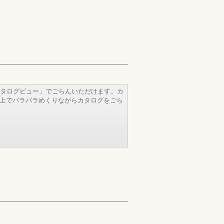
タログビュー」でごらんいただけます。カ
b上でパラパラめくりながらカタログをごら