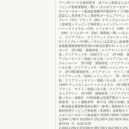
フーゴFパーク主要材質本 体アルミ形材または
ッピング形材屋根材／囲いパネルポリカーボネー
ポリカーボネート板熱線遮断FRP板DRタイプ※
設定なし色本体アルミ形材色オータムブラウン（
グレー（SC）ブラック（BK）ナチュラルシルバ
ミ形材色＋ラッピング形材色シャイングレー＋ナ
バー＋クリエモカ（CM）クリエダーク（SM）
（KM）クリエダーク（EM）屋根材／囲いパネ
ン、クリアブルー、クリアマットブルーマットS
SミストグレーS※囲いパネルには設定なし縦連
線遮断屋根材耐積雪20cm相当比重0.3シャイン
ダーク 29-18型 屋根材色：クリアマットサイ
色：クリアマットH：1600ブラック 29-18型
アブルーサイド／側面パネル色：クリアブルーH：
ラルシルバー 29-18型 屋根材色：クリアマッ
パネル色：クリアマットH：1600シャイングレ
ク 29-18型屋根材色：クリアマット サイド／
クリアマットH：1600シャイングレー 29・29-
色：クリアマットサイド／側面パネル色：クリア
1600ナチュラルシルバー＋クリエモカ 29-18
アマット サイド／側面パネル色：クリアマットH
タムブラウン 29-18型 屋根材色：クリアブラ
面パネル：波板H：1200波板は現場手配ポリカ
材使用 セット価格表呼 称寸法（間口×出幅）
ン数波板必要枚数収納台数※（参考）屋根材ポリ
根材使用ラッピング形材色（木調色）加算額サイ
ルポリカーボネート板波板H:1600H:1800H:1200H:1
2,204×1,796￥359,800￥376,500￥250,700￥263
算3103〈5〉台22-21型
2,204×2,096￥373,000￥389,700￥263,900￥276