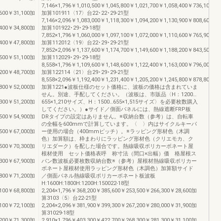
7,146×1,796￥1,010,500￥1,045,800￥1,021,700￥1,058,400￥736,100￥7
,600￥31,100加
加算101911〈17〉台22･22･29-21型
7,146×2,096￥1,083,000￥1,118,300￥1,094,200￥1,130,900￥808,600￥8
,400￥34,800加
加算101922･29･29-18型
7,852×1,796￥1,060,000￥1,097,100￥1,072,000￥1,110,600￥765,900￥7
,400￥47,800加
加算112012〈19〉台22･29･29-21型
7,852×2,096￥1,137,600￥1,174,700￥1,149,600￥1,188,200￥843,500￥8
,500￥51,100加
加算112029･29･29-18型
8,558×1,796￥1,109,600￥1,148,600￥1,122,400￥1,163,000￥796,000￥8
,200￥48,700加
加算122114〈21〉台29･29･29-21型
8,558×2,096￥1,192,400￥1,231,400￥1,205,200￥1,245,800￥878,800￥9
,800￥52,000加
加算1221●波板仕様のセット価格に、波板の価格は含まれていま
せん。別途、手配してください。（波板は、市販品〈H：1200…
,300￥51,200加
655×1,210サイズ、H：1500…655×1,515サイズ〉を必要枚数購入
してください。）●サイド／側面パネルには、熱線遮断FRP板
,500￥54,900加
DRタイプの設定はありません。※収納台数（参考）は、自転車
の全幅を600mmで計算しています。〈 〉内はサイクルキーパ
,500￥67,000加
ー使用の場合（400mmピッチ）。※ラッピング形材色（木調
色）加算額は、枠まわりにラッピング形材色（クリエモカ、ク
,500￥70,300加
リエダーク）を配した場合です。熱線吸収ポリカーボネート屋
根材使用 セット価格表呼 称寸法（間口×出幅）価 格屋根ス
,300￥67,900加
パン数波板必要枚数収納台数※（参考）屋根材熱線吸収ポリカー
ボネート屋根材使用ラッピング形材色（木調色）加算額サイド
,800￥71,200加
／側面パネル熱線吸収ポリカーボネート板波板
H:1600H:1800H:1200H:150022-18型
,100￥68,800加
2,204×1,796￥368,200￥385,600￥253,500￥266,300￥28,600加
算3103〈5〉台22-21型
,100￥72,100加
2,204×2,096￥381,900￥399,300￥267,200￥280,000￥31,900加
算31029-18型
,200￥71,300加
2,910×1,796￥403,300￥422,700￥268,300￥281,300￥31,100加