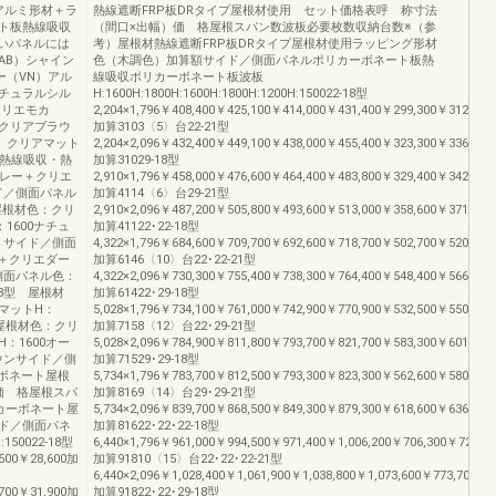
アルミ形材＋ラ
熱線遮断FRP板DRタイプ屋根材使用 セット価格表呼 称寸法
ト板熱線吸収
（間口×出幅）価 格屋根スパン数波板必要枚数収納台数※（参
囲いパネルには
考）屋根材熱線遮断FRP板DRタイプ屋根材使用ラッピング形材
AB）シャイン
色（木調色）加算額サイド／側面パネルポリカーボネート板熱
ー（VN）アル
線吸収ポリカーボネート板波板
チュラルシル
H:1600H:1800H:1600H:1800H:1200H:150022-18型
クリエモカ
2,204×1,796￥408,400￥425,100￥414,000￥431,400￥299,300￥312,100
ルクリアブラウ
加算3103〈5〉台22-21型
、クリアマット
2,204×2,096￥432,400￥449,100￥438,000￥455,400￥323,300￥336,100
棟熱線吸収・熱
加算31029-18型
グレー＋クリエ
2,910×1,796￥458,000￥476,600￥464,400￥483,800￥329,400￥342,400
ド／側面パネル
加算4114〈6〉台29-21型
 屋根材色：クリ
2,910×2,096￥487,200￥505,800￥493,600￥513,000￥358,600￥371,600
1600ナチュ
加算41122･22-18型
トサイド／側面
4,322×1,796￥684,600￥709,700￥692,600￥718,700￥502,700￥520,600
ー＋クリエダー
加算6146〈10〉台22･22-21型
側面パネル色：
4,322×2,096￥730,300￥755,400￥738,300￥764,400￥548,400￥566,300
18型 屋根材
加算61422･29-18型
マットH：
5,028×1,796￥734,100￥761,000￥742,900￥770,900￥532,500￥550,600
型屋根材色：クリ
加算7158〈12〉台22･29-21型
：1600オー
5,028×2,096￥784,900￥811,800￥793,700￥821,700￥583,300￥601,400
ウンサイド／側
加算71529･29-18型
ーボネート屋根
5,734×1,796￥783,700￥812,500￥793,300￥823,300￥562,600￥580,900
価 格屋根スパ
加算8169〈14〉台29･29-21型
カーボネート屋
5,734×2,096￥839,700￥868,500￥849,300￥879,300￥618,600￥636,900
ド／側面パネ
加算81622･22･22-18型
50022-18型
6,440×1,796￥961,000￥994,500￥971,400￥1,006,200￥706,300￥729,3
,500￥28,600加
加算91810〈15〉台22･22･22-21型
6,440×2,096￥1,028,400￥1,061,900￥1,038,800￥1,073,600￥773,700￥7
,700￥31,900加
加算91822･22･29-18型