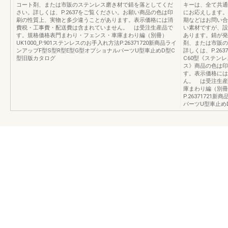
コート剤、または市販のステンレス磨き材で錆を落としてくだ
キーは、全て共通
さい。詳しくは、P.2637をご覧ください。お願い商品の色は印
にお応えします。
刷の性質上、実物と多少違うことがあります。表示価格には消
期などはお問い合
費税・工事費・配送費は含まれていません。 は受注生産品で
い素材ですが、設
す。規格価格表門まわり・フェンス・車庫まわり編（別冊）
あります。錆が発
UK1000_P.901ステンレスのお手入れ方法P.26371720新商品ライ
剤、または市販の
ンアップF型S型R型E型G型オプショナルパーツU型車止めD型C
詳しくは、P.26
型旧版カタログ
C60型《ステンレ
ス》商品の色は印
す。表示価格には
ん。 は受注生産
庫まわり編（別冊）
P.2637172
パーツU型車止め