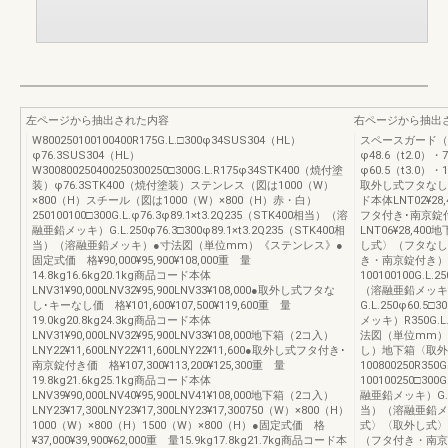
左ページから抽出された内容
右ページから抽出
W800250100100400R175G.L.□300φ34SUS304（HL）
スペースガード（
φ76.3SUS304（HL）
φ48.6（t2.0
W300800250400250300250□300G.L.R175φ34STK400（焼付塗
φ60.5（t3.0）
装）φ76.3STK400（焼付塗装）ステンレス（図は1000（W）
取外し式フタなし･
×800（H）スチール（図は1000（W）×800（H）赤・白）
ド本体LNT02¥28
250100100□300G.L.φ76.3φ89.1×t3.2Q235（STK400相当）（溶
フタ付き･南京錠付
融亜鉛メッキ）G.L.250φ76.3□300φ89.1×t3.2Q235（STK400相
LNT06¥28,40
当）（溶融亜鉛メッキ）●寸法図（単位mm）《ステンレス》●
し式〉（フタなし
固定式価 格¥90,000¥95,900¥108,000重 量
き・南京錠付き）
14.8kg16.6kg20.1kg商品コード本体
100100100G.L.
LNV31¥90,000LNV32¥95,900LNV33¥108,000●取外し式フタな
（溶融亜鉛メッキ
し･キーなし価 格¥101,600¥107,500¥119,600重 量
G.L.250φ60.5
19.0kg20.8kg24.3kg商品コード本体
メッキ）R350G.L.
LNV31¥90,000LNV32¥95,900LNV33¥108,000地下箱（2コ入）
法図（単位mm）
LNY22¥11,600LNY22¥11,600LNY22¥11,600●取外し式フタ付き･
し）地下箱〈取外
南京錠付き価 格¥107,300¥113,200¥125,300重 量
100800250R350
19.8kg21.6kg25.1kg商品コード本体
100100250□300
LNV39¥90,000LNV40¥95,900LNV41¥108,000地下箱（2コ入）
融亜鉛メッキ）G.L.2
LNY23¥17,300LNY23¥17,300LNY23¥17,300750（W）×800（H）
当）（溶融亜鉛メ
1000（W）×800（H）1500（W）×800（H）●固定式価 格
式〉〈取外し式〉
¥37,000¥39,900¥62,000重 量15.9kg17.8kg21.7kg商品コード本
（フタ付き・南京