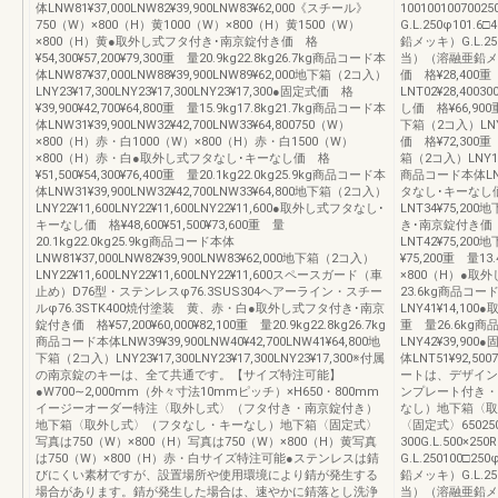
体LNW81¥37,000LNW82¥39,900LNW83¥62,000《スチール》
1001001007002
750（W）×800（H）黄1000（W）×800（H）黄1500（W）
G.L.250φ101.
×800（H）黄●取外し式フタ付き･南京錠付き価 格
鉛メッキ）G.L.250φ
¥54,300¥57,200¥79,300重 量20.9kg22.8kg26.7kg商品コード本
当）（溶融亜鉛メ
体LNW87¥37,000LNW88¥39,900LNW89¥62,000地下箱（2コ入）
価 格¥28,400
LNY23¥17,300LNY23¥17,300LNY23¥17,300●固定式価 格
LNT02¥28,4
¥39,900¥42,700¥64,800重 量15.9kg17.8kg21.7kg商品コード本
し価 格¥66,900
体LNW31¥39,900LNW32¥42,700LNW33¥64,800750（W）
下箱（2コ入）LNY
×800（H）赤・白1000（W）×800（H）赤・白1500（W）
価 格¥72,300重
×800（H）赤・白●取外し式フタなし･キーなし価 格
箱（2コ入）LNY12
¥51,500¥54,300¥76,400重 量20.1kg22.0kg25.9kg商品コード本
商品コード本体LNT
体LNW31¥39,900LNW32¥42,700LNW33¥64,800地下箱（2コ入）
タなし･キーなし価 
LNY22¥11,600LNY22¥11,600LNY22¥11,600●取外し式フタなし･
LNT34¥75,20
キーなし価 格¥48,600¥51,500¥73,600重 量
き･南京錠付き価 格
20.1kg22.0kg25.9kg商品コード本体
LNT42¥75,20
LNW81¥37,000LNW82¥39,900LNW83¥62,000地下箱（2コ入）
¥75,200重 量1
LNY22¥11,600LNY22¥11,600LNY22¥11,600スペースガード（車
×800（H）●取
止め）D76型・ステンレスφ76.3SUS304ヘアーライン・スチー
23.6kg商品コー
ルφ76.3STK400焼付塗装 黄、赤・白●取外し式フタ付き･南京
LNY41¥14,10
錠付き価 格¥57,200¥60,000¥82,100重 量20.9kg22.8kg26.7kg
重 量26.6kg商
商品コード本体LNW39¥39,900LNW40¥42,700LNW41¥64,800地
LNY42¥39,90
下箱（2コ入）LNY23¥17,300LNY23¥17,300LNY23¥17,300※付属
体LNT51¥92,
の南京錠のキーは、全て共通です。【サイズ特注可能】
ートは、デザイン
●W700∼2,000mm（外々寸法10mmピッチ）×H650・800mm
ンプレート付き・
イージーオーダー特注〈取外し式〉（フタ付き・南京錠付き）
なし）地下箱〈取
地下箱〈取外し式〉（フタなし・キーなし）地下箱〈固定式〉
〈固定式〉65025
写真は750（W）×800（H）写真は750（W）×800（H）黄写真
300G.L.500×25
は750（W）×800（H）赤・白サイズ特注可能●ステンレスは錆
G.L.250100□2
びにくい素材ですが、設置場所や使用環境により錆が発生する
鉛メッキ）G.L.250
場合があります。錆が発生した場合は、速やかに錆落とし洗浄
当）（溶融亜鉛メ