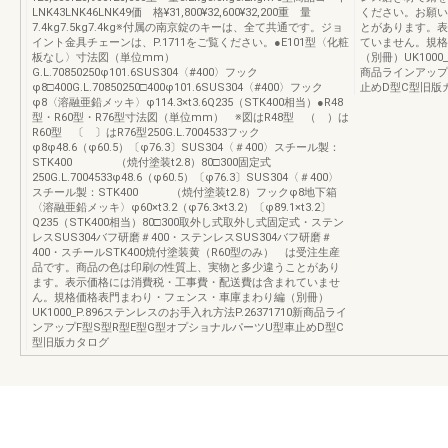
LNK43LNK46LNK49価 格¥31,800¥32,600¥32,200重 量
ください。お願い
7.4kg7.5kg7.4kg※付属の南京錠のキーは、全て共通です。ジョ
とがあります。表
イント金具チェーンは、P.1711をご覧ください。●E101型〈化粧
ていません。規格
板なし〉寸法図（単位mm）
（別冊）UK1000
G.L.70850250φ101.6SUS304〈#400〉フック
商品ラインアップ
φ8□400G.L.70850250□400φ101.6SUS304〈#400〉フック
止めD型C型旧版
φ8〈溶融亜鉛メッキ〉φ114.3×t3.6Q235（STK400相当）●R48
型・R60型・R76型寸法図（単位mm） ※図はR48型 （ ）は
R60型 〔 〕はR76型250G.L.7004533フック
φ8φ48.6（φ60.5）〔φ76.3〕SUS304〈＃400〉スチール製：
STK400 （焼付塗装t2.8）80□300固定式
250G.L.7004533φ48.6（φ60.5）〔φ76.3〕SUS304〈＃400〉
スチール製：STK400 （焼付塗装t2.8）フックφ8地下箱
〈溶融亜鉛メッキ〉φ60×t3.2（φ76.3×t3.2）〔φ89.1×t3.2〕
Q235（STK400相当）80□300取外し式取外し式固定式・ステン
レスSUS304バフ研磨＃400・ステンレスSUS304バフ研磨＃
400・スチールSTK400焼付塗装黄（R60型のみ） は受注生産
品です。商品の色は印刷の性質上、実物と多少違うことがあり
ます。表示価格には消費税・工事費・配送費は含まれていませ
ん。規格価格表門まわり・フェンス・車庫まわり編（別冊）
UK1000_P.896ステンレスのお手入れ方法P.26371710新商品ライ
ンアップF型S型R型E型G型オプショナルパーツU型車止めD型C
型旧版カタログ