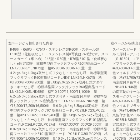
左ページから抽出された内容
右ページから抽出
R48型・R60型・R76型・ステンレス製R60型・スチール製
スペースガード（
E101型〈化粧板なし〉・ステンレス製※写真はR48型です。スペ
ルミ形材＋アルミ
ースガード（車止め）R48型・R60型・R76型E101型〈化粧板な
（SUS304）＋
し〉●固定式呼 称標準型両フック片フックR60型商品コード
ドブラックスモーク
LNK70LNK71LNK72価 格¥5,900¥6,800¥6,400重 量
¥63,400¥63,
4.2kg4.3kg4.2kg●取外し式フタなし・キーなし呼 称標準型両
色マイルドブラック
フック片フックR60型商品コードLNK61LNK64LNK67価 格
価 格¥73,700¥
¥8,900¥9,700¥9,200重 量5.8kg5.9kg5.8kg●取外し式フタ付
南京錠付き色マイ
き・キーなし呼 称標準型両フック片フックR60型商品コード
LNH45LNH46価 
LNK62LNK65LNK68価 格¥10,600¥11,600¥11,100重 量
の南京錠のキーは
6.2kg6.3kg6.2kg●取外し式フタ付き・南京錠付き呼 称標準型
スモークグリーン商
両フック片フックR60型商品コードLNK63LNK66LNK69価 格
¥35,400¥35,
¥16,200¥17,200¥16,500重 量6.3kg6.4kg6.3kg●固定式呼 称標
色マイルドブラック
準型両フック片フックE101型商品コードLPC21LPC23LPC22
価 格¥41,400¥
価 格¥23,500¥27,600¥25,400重 量5.5kg5.5kg5.5kg●取外し式
京錠付き色マイル
フタなし・キーなし呼 称標準型両フック片フックE101型商品
LNS55LNS56価 
コードLPC26LPC28LPC27価 格¥27,300¥31,300¥29,300重 量
定式取外し式フタ
8.8kg8.8kg8.8kg●取外し式フタ付き・南京錠付き呼 称標準型
し固定式固定式取
両フック片フックE101型商品コードLPC31LPC30LPC29価 格
き・キーなしスペ
¥37,900¥42,000¥40,000重 量10.3kg10.3kg10.3kg●ステンレス
LFQ78価 格¥1