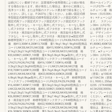
は錆びにくい素材ですが、設置場所や使用環境により錆が発生
用ホールインアン
する場合があります。錆が発生した場合は、速やかに錆落とし
ードLFQ79―
洗浄コート剤、または市販のステンレス磨き材で錆を落として
ルチェーン価 格¥1
ください。詳しくは、P.2637をご覧ください。お願い固定式標
5mm（SUS3
準型固定式標準型固定式標準型固定式両フック固定式両フック
キ）※チェーンは
固定式両フック固定式片フック固定式片フック固定式片フック
ます。 ステンレ
取外し式フタなし・キーなし取外し式フタなし・キーなし取外
ン30m（LFQ75
し式フタ付き・キーなし取外し式フタ付き・キーなし取外し式
にも使用できます。
フタ付き・南京錠付き取外し式フタ付き・南京錠付き取外し式
は、デザインの一
フタなし・キーなし取外し式フタ付き・南京錠付き●固定式呼
レート付き・ステ
称標準型両フック片フックR48型商品コードLPA30LPA31LPA32
イントステンレス
価 格¥13,300¥14,200¥13,700重 量1.9kg1.9kg1.9kgR60型商品
¥1,800¥2,40
コードLNK30LNK31LNK32価 格¥15,900¥16,500¥16,200重 量
ルチェーン5mm
3.1kg3.2kg3.1kgR76型商品コードLNK50LNK51LNK52価 格
です。●チェーン
¥20,600¥21,600¥21,100重 量4.9kg5.0kg4.9kg●取外し式フタな
ン30m（LFQ74
し・キーなし呼 称標準型両フック片フックR48型商品コード
イント（SUS30
LPA21LPA24LPA27価 格¥16,100¥17,100¥16,400重 量
す。マイルドブラ
3.2kg3.2kg3.2kgR60型商品コードLNK21LNK24LNK27価 格
ークグリーン●
¥18,700¥19,600¥19,200重 量4.7kg4.8kg4.7kgR76型商品コード
G.L.G.L.Q2
LNK41LNK44LNK47価 格¥23,800¥24,600¥24,200重 量
（塗装）φ100□400
6.8kg6.9kg6.8kg●取外し式フタ付き・キーなし呼 称標準型両
φ110AC3A（
フック片フックR48型商品コードLPA22LPA25LPA28価 格
G.L.950G.L.25
¥16,400¥17,400¥17,100重 量3.5kg3.5kg3.5kgR60型商品コード
Q235（STK4
LNK22LNK25LNK28価 格¥20,500¥21,500¥20,900重 量
AC3A250□300
5.1kg5.2kg5.1kgR76型商品コードLNK42LNK45LNK48価 格
サインプレートの
¥26,800¥27,800¥27,300重 量7.3kg7.4kg7.3kg●取外し式フタ付
ください。●特注
き・南京錠付き呼 称標準型両フック片フックR48型商品コード
ださい。注 意●
LPA23LPA26LPA29価 格¥22,900¥23,800¥23,300重 量
や使用環境により
3.5kg3.5kg3.5kgR60型商品コードLNK23LNK26LNK29価 格
場合は、速やかに
¥26,300¥26,900¥26,600重 量5.2kg5.3kg5.2kgR76型商品コード
レス磨き材で錆を