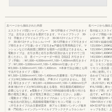
左ページから抽出された内容
右ページから抽出
エススライドE型シャイングレー 30-12手動タイプ※片引きタイ
取付錠エススライ
プは、左引きと右引きを選択できます。マイルドブラック 30-
いタイプ用錠パネ
12 手動タイプマイルドブラック 30-30-12マイルドブラッ
φ6mm）呼 称
ク 30-30-12ナチュラルシルバーF 30-12手動タイプ片引きタイ
AC100Ｖ結線仕様25ｰ1
プ両引きタイプ引違いタイプ左引き●戸建住宅専用商品です。マ
123,000×1,200¥5
ンションなどの高頻度に開閉する場所への設置はできません。●
123,500×1,200¥54
電動タイプは、左引き用と右引き用の区別がありますのでご注
142,500×1,400¥55
意ください。注 意イージーオーダー特注【切詰】片引きタイ
143,500×1,400¥59
プ（手動）：W1,000∼4,000mm×H1,100∼1,400mm両引きタイ
片引きタイプセッ
プ：W1,000∼3,000mm×H1,100∼1,400mm引違いタイプ：
は、リモコン送信
W3,000∼3,500mm×H1,100∼1,400mm ※本体寸法は2枚とも同
リモコン送信器（
寸法片引きタイプ（電動）：
い時に使用してく
W1,500∼3,500mm×H1,100∼1,400mm共通事項：引戸本体のサ
合わせて16コま
イズがW2,500mm未満の場合、戸車ガイドは付きません。【拡
です。呼 称価 
大】両引きタイプ：W3,001∼4,000mm×H1,100∼1,400mm引戸
（BJS1521）¥
本体1枚のサイズがW3,000を超える場合、特注着脱式補助柱が
¥16,100落
必要になります。●電動タイプのAC100V結線仕様を取り付ける
動タイプ用）オプ
際の電気工事は、必ず電気工事店にご依頼ください。お願い
品です。●片引き
（電動タイプ除く）（片引きタイプのみ）シリンダーシリンダ
1200の場合HH
ー錠左右の区別なし両面模様電動可能リモコン可能（シタ）
100×105ガイド柱
（片引きタイプのみ主要材質本 体アルミ形材/パンチング板本
60×32.8戸当り框1
体・門柱色シャイングレーマイルドブラックナチュラルシルバ
ャップを含む〉上桟8