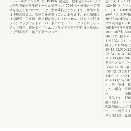
ーFレールステンレス（SUS430）錠台座・把手色シルバーサイ
位mm）H＋150H
ズ特注可能受注生産トータルデザイン1702全長や重量が一定基
120×40〈柱キ
準を超えるものについては、別途運賃がかかります。商品の色
H（）H：1200の
は印刷の性質上、実物と多少違うことがあります。表示価格に
φ6P=10t=2.0中
は消費税・工事費・配送費は含まれていません。跳ね上げ門扉
80×37.2WH7
ラインアップワイドオーバードアＳオーバードアＳ引戸ライン
1200の場合H＋1
アップ引戸︿電動タイプ﹀エススライド折戸可能門扉一覧跳ね
105H戸当り柱変形
上げ門扉引戸・折戸旧版カタログ
60×32.8戸当り框1
80×37.2〈柱キ
ド柱100□〈柱キ
細は、P.1694
25ｰ12（2,500+2,
12（3,000+3,000
×1,400¥1,000,90
型両引きタイプセ
（W×Ｈ）価 格30ｰ30
ｰ35ｰ12（3,500＋3
3,000）×1,400¥1
×1,400¥1,1
す。呼 称価 格落
したい場合に選択
用 価格表オプ
生産品です。17
編（別冊）UK100
P.2648跳ね
ードアＳ引戸ライ
戸可能門扉一覧跳