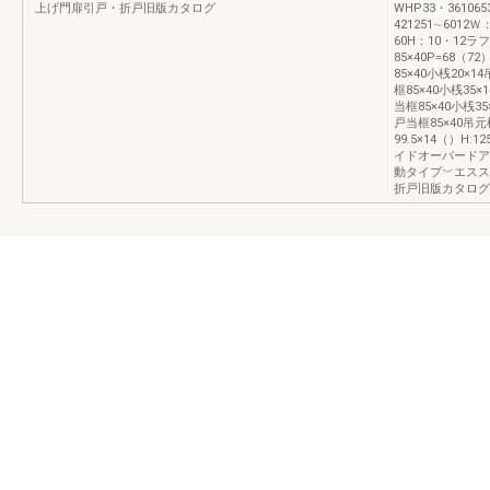
上げ門扉引戸・折戸旧版カタログ
WHP33・361065
421251∼6012
60H：10・12ラ
85×40P=68（7
85×40小桟20×1
框85×40小桟35×
当框85×40小桟35
戸当框85×40吊元框
99.5×14（）H
イドオーバードア
動タイプ﹀エスス
折戸旧版カタログ