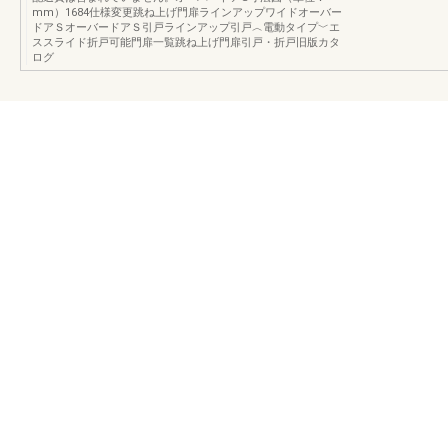
mm）1684仕様変更跳ね上げ門扉ラインアップワイドオーバー
ドアＳオーバードアＳ引戸ラインアップ引戸︿電動タイプ﹀エ
ススライド折戸可能門扉一覧跳ね上げ門扉引戸・折戸旧版カタ
ログ