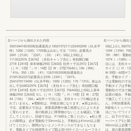
左ページから抽出された内容
右ページから抽出
3501044185350有効通過高さ18501972111225492090（GL水平
50以上G.L.30075
時）1000［1200］1709扉はみ出し寸法『1310』必要高さ
1094［1294］70
2041［2124］『2207』（33）（41）50以上50以上
781〈881〉電動
1113522976【2676】（支柱キャップ含む）有効開口幅
1074（（1085）
2718【2418】扉本体幅2950【2650】柱外々寸法2972【2672】
法には、支柱キャ
［］H：12型『』H：14型【】W：27型7564G.L.106［306］
サイズ［］H：1
『416』350（33）（41）1263185350有効通過高さ
W:39型∼60
215012622272必要高さ2330［2341］『2419』
合、手動タイプ・
2541070119490（GL水平時）1000［1200］170『1310』扉はみ
プは電動柱の寸法
出し寸法68522976【2676】（支柱キャップ含む）有効開口幅
手動タイプは手動
2718【2418】柱外々寸法2972【2672】756450以上50以上扉本
電動柱の寸法で施
体幅2950【2650】G.L.［］H：12型『』H：14型【】W：27型
設置の場合、手動
44［156］『266』●柱外々寸法には、支柱キャップの幅は含ま
で施工してくださ
れていません。●電動柱は、外観左側になります。●扉はみ出し
ん。D有効通過高さC
寸法、必要高さ寸法は、扉垂直調整や施工精度などにより大き
B接地ストッパー
く変わります。 扉の軌跡上に障害物がないことを確認して施
法についてワイド
工してください。詳細寸法は、P.1685をご覧ください。●柱と壁
に、以下の寸法に
との隙間は、必ず電動柱で33mm以上、手動柱は41mm以上開
ーバードアSと開
けてください。隙間がないとメンテナンスができなくなりま
50mm以上必要
す。電動タイプ仕様標準タイプ図は30-10サイズハイルーフタイ
は、扉の垂直調整