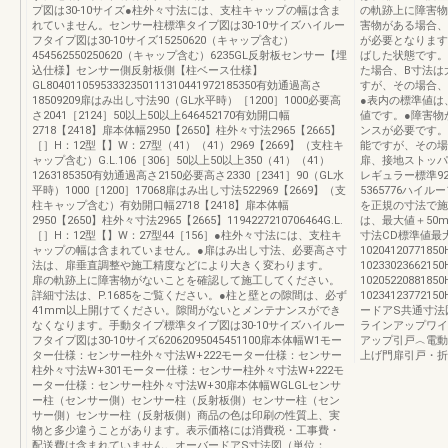
プ図は30-10サイズ●柱外々寸法には、支柱キャップの幅は含ま
の軌跡上に障害物
れていません。センサー柱標準タイプ図は30-10サイズハイルー
害物がある場合、
フタイプ図は30-10サイズ15250620（キャップ含む）
が必要となります
454562550250620（キャップ含む）6235GL反射板センサー【埋
ばした状態です。
込仕様】センサー側反射板側【柱ベース仕様】
た場合、B寸法は
GL80401105953332350111310441972185350有効通過高さ
すが、その場合、
18509209扉はみ出し寸法90（GL水平時）［1200］1000必要高
●表内の標準値は
さ2041［2124］50以上50以上646452170有効開口幅
値です。●障害物
2718【2418】扉本体幅2950【2650】柱外々寸法2965【2665】
ンスが必要です。
［］H：12型【】W：27型（41）（41）2969【2669】（支柱キ
能ですが、その場
ャップ含む）G.L.106［306］50以上50以上350（41）（41）
扉、接地ストッパ
1263185350有効通過高さ2150必要高さ2330［2341］90（GL水
レギュラー標準925
平時）1000［1200］17068扉はみ出し寸法522969【2669】（支
5365776ハイル
柱キャップ含む）有効開口幅2718【2418】扉本体幅
を正規の寸法で施
2950【2650】柱外々寸法2965【2665】1194227210706464G.L.
は、最大値＋50
［］H：12型【】W：27型44［156］●柱外々寸法には、支柱キ
寸法CD標準値最
ャップの幅は含まれていません。●扉はみ出し寸法、必要高さ寸
102041207718
法は、扉垂直調整や施工精度などにより大きく変わります。
102330236621
扉の軌跡上に障害物がないことを確認して施工してください。
102052208818
詳細寸法は、P.1685をご覧ください。●柱と壁との隙間は、必ず
10234123772
41mm以上開けてください。隙間がないとメンテナンスができ
ードアS共通寸法
なくなります。手動タイプ標準タイプ図は30-10サイズハイルー
ラインアップワイ
フタイプ図は30-10サイズ62062095045451100扉本体幅W1モー
アップ引戸︿電動
ター仕様：センサー柱外々寸法W+222モーター仕様：センサー
上げ門扉引戸・折
柱外々寸法W+301モーター仕様：センサー柱外々寸法W+222モ
ーター仕様：センサー柱外々寸法W+30扉本体幅WGLGLセンサ
ー柱（センサー側）センサー柱（反射板側）センサー柱（セン
サー側）センサー柱（反射板側）商品の色は印刷の性質上、実
物と多少違うことがあります。表示価格には消費税・工事費・
配送費は含まれていません。オーバードアS寸法図（単位：