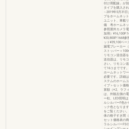
付け用配線」が別
タイプを購入され
∼2019年5月3
プをホームネット
ユニット、車載リ
備 考ホームネット
参照屋外カメラ電源
加用）¥16,100
¥20,800P.16
ット¥39,100ベー
漏電ブレーカー（BJ
ストッパー＋100
リモコン送信器を
送信器は、リモコ
さい。リモコン送
て16コまでです
ホームネットワー
必要です。詳細は
ステムのホームユ
イプ＞セット価格
算額（※2、ラフ
は、外観左側の電
ー柱、LED照明
ルシルバーF色か
ック色となります
をご覧ください。
体の格子すき間（mm
セット価格表の商
ラルシルバーFS
シャイングレー＋