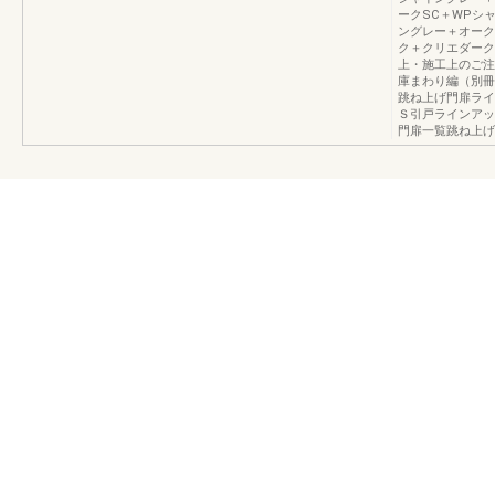
ークSC＋WPシ
ングレー＋オーク
ク＋クリエダーク
上・施工上のご注
庫まわり編（別冊）U
跳ね上げ門扉ライ
Ｓ引戸ラインアッ
門扉一覧跳ね上げ