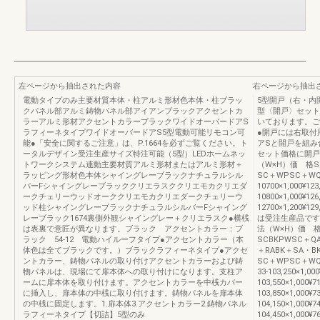
左ページから抽出された内容
右ページから抽出
電動タイプのみ主要材質本体・柱アルミ形材色本体・柱ブラッ
5型開戸（右・内
クパネル部アルミ鋳物パネル部アイアンブラックアクセントカ
型〈開戸〉セット
ラーアルミ形材アクセントカラーブラックワイドオーバードアS
いております。ご
ラフィーネタイプワイドオーバードアS5型電動可能リモコン可
●開戸には右取付
能●「安全に関するご注意」は、P.1664を必ずご覧ください。ト
アSと開戸を組み
ータルデザイン受注生産サイズ特注可能（5型）LEDホームネッ
セット価格に開戸
トワークシステム連動主要材質アルミ形材またはアルミ形材＋
（W×H）価 格S
ラッピング形材色本体シャイングレーブラックナチュラルシル
SC＋WPSC＋WQ
バーFシャイングレーブラッククリエラスククリエモカクリエダ
10700×1,000¥123
ークチェリーウッドオーククリエモカクリエダークチェリーウ
10800×1,000¥126
ッド柱シャイングレーブラックナチュラルシルバーFシャイング
12700×1,200¥129
レーブラック1674裏側外観シャイングレー＋クリエラスク●横桟
は受注生産品です
は表裏で意匠が異なります。ブラック アクセントカラー：ブ
法（W×H）価 
ラック 54-12 電動ハイルーフタイプ●アクセントカラー（本
SCBKPWSC＋Q
体色は全てブラックです。）ブラックラフィーネタイプ●アクセ
＋RABK＋SA・B
ントカラー、鋳物パネルの取り付けアクセントカラーおよび鋳
SC＋WPSC＋W
物パネルは、現場にて扉本体への取り付けになります。支柱ア
33-103,250×1,000
ームに扉本体を取り付けます。アクセントカラーを中桟カバー
103,550×1,000¥71
に挿入し、扉本体の中桟に取り付けます。鋳物パネルを扉本体
103,850×1,000¥73
の中桟に固定します。1.扉本体3.アクセントカラー2.鋳物パネル
104,150×1,000¥74
ラフィーネタイプ【切詰】5型のみ
104,450×1,000¥76