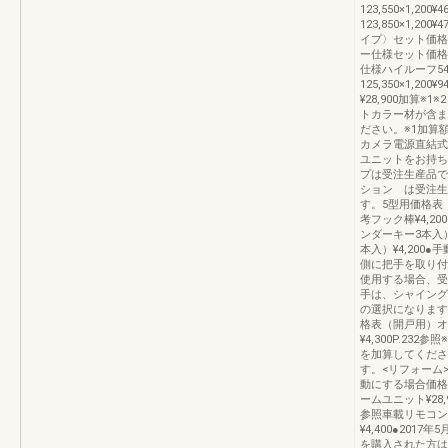
123,550×1,200¥46
123,850×1,200¥
イプ〉セット価格
ー仕様セット価格
仕様ハイルーフ54-105
125,350×1,2
¥28,900加算※
トカラー材が含ま
ださい。※1加算
カメラ電源直結式
ユニットをお持ち
プは受注生産品で
ション は受注生
す。5型用価格
考フック棒¥4,20
ンダーキー3本入）
本入）¥4,200
側に把手を取り付
使用する場合、受
手は、シャイング
の選択になります
格表（開戸用）オ
¥4,300P.2
を加算してくださ
す。<リフォーム
動にする場合価格
ームユニット¥28,9
参照車載リモコン
¥4,400●20
を購入された方は