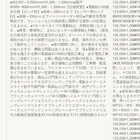
●W2,951∼5,350mm×H1,000・1,200mm●開戸
123,250×1,200¥73
W500∼800mm×H1,000・1,200mm【仕様変更】●電動柱の外観
123,550×1,200¥74
右仕様【ロング柱】●規格＋250ｍｍまで【センサー用ロング
123,850×1,200¥
柱】●規格＋250ｍｍまでイージーオーダー特注●戸建住宅専用
様¥59,000加算
商品です。マンションなどの高頻度に開閉する場所への設置は
動¥28,900加算※
できません。●1モータータイプの電動柱は、外観左側になりま
104,750×1,000̶̶̶̶¥
す。●降雪・降雨時に、まれにセンサーが障害物と判断し（橙色
105,050×1,000̶̶̶̶¥
出力表示灯と緑色安定表示灯が点灯）オーバードアが停止する
105,350×1,000̶̶̶̶¥
場合がありますが故障ではありません。再度、操作ボタンを押
124,150×1,200̶̶̶̶¥
して操作をしてください。●扉の開閉に伴い、音が発生する場合
124,450×1,200̶̶̶̶¥
がありますが、機能上問題はありません。注 意●電動タイプの
124,750×1,200̶̶̶̶¥
支柱を施工する際の電源線AC100Vの電気工事は、必ず電気工事
125,050×1,200̶̶̶̶¥
店にご依頼ください。お願い商品の色は印刷の性質上、実物と
125,350×1,200
多少違うことがあります。表示価格には消費税・工事費・配送
動̶̶¥28,900加算
費は含まれていません。ワイドオーバードアS5型・ラフィーネ
照）によって、選
タイプ全長や重量が一定基準を超えるものについては、別途運
さい。※133-1
賃がかかります。跳ね上げ門扉ラインアップワイドオーバード
ん。※２加算額は
アＳオーバードアＳ引戸ラインアップ引戸︿電動タイプ﹀エス
ラ電源直結式1台
スライド折戸可能門扉一覧跳ね上げ門扉引戸・折戸ブラックナ
ニットをお持ちの
チュラルシルバーFシャイングレー54-12電動ハイルーフタイプ
す。●扉本体の重
ブラック＋チェリーウッド54-12電動ハイルーフタイプ5型シャ
が異なりますので
イングレー＋クリエラスクシャイングレー＋クリエモカシャイ
標 準ハイルーフS
ングレー＋クリエダークブラック＋クリエダークシャイングレ
WPSC＋WQ・BK
ー＋チェリーウッドシャイングレー＋オークブラック＋クリエ
SC＋RASC＋SA
モカ耐風圧強度風速33.1m/秒相当扉を下げた状態旧版カタログ
WP33-103,250×1,
103,550×1,000¥43
103,850×1,000¥45
104,150×1,000¥46
104,450×1,000¥48
123,250×1,200¥45