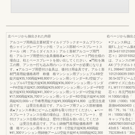
左ページから抽出された内容
右ページから抽出
アルコーブ用商品主要材質マイルドブラックオータムブラウン
※フェンス枠は、
色シャイングレーブラック柱・フェンス部材ベースプレートス
能F.L.上ビーム振
チール（袴：アルミダイカスト）アルミ形材アルコーブ用門
28.5×61101210
柱・アルコーブ用壁付け金具価格表●ベースプレート門柱仕様の
芯々）20101935
場合は、柱とベースプレートを拾い出してください。●門柱を施
は、フェンスのW
工の際、アンカー打ち込み用のハンドホルダーが必要になりま
AX-プラグボル
す。●アルコーブ用壁付け金具は、後付け用金具です。アルミ形
F.L.398447.52
材門扉用錠価格表呼 称価 格マンション用プッシュプルRB空
1012100039.
錠片錠¥35,100両錠¥48,800マンション用シリンダーRJ空錠プッ
30.5×32下ビー
シュプルUT空錠片錠¥28,800両錠¥36,000マンション用シリンダ
のWサイズに合わ
ーPA空錠片錠¥21,000両錠¥29,600マンション用シリンダーPB空
F.L.W111118007
錠片錠¥33,900両錠¥41,300マンション用シリンダーU空錠片錠
芯々）吊元門柱B吊
¥17,000両錠¥26,700マンション用シリンダーRD空錠片錠¥14,500
H:1000の場合「
両錠¥23,000ハイ千峰専用錠片錠¥9,300両錠¥14,800 は受注生産
1200（1000）10
品です。 は受注生産品です。アルコーブ用フェンス部材価格
居側64506040
表●フェンス本体にビームと縦枠を取り付けてください。●ベー
85「79」16「1
スプレートフェンス仕様の場合は、主柱とベースプレート、壁
H：1000の場合
付けフェンス仕様の場合は、壁付け部品を拾い出してくださ
キャップを含む〉A39
い。 は受注生産品です。アルミ鋳物門扉用錠価格表呼 称
A80078010001
価 格マンション用キャスティナB・C空錠片錠¥28,400両錠
43±8.5「40±8.5
¥41,300マンション用鋳物アームU空錠片錠¥14,500両錠¥22,300
75□538±8.5「3