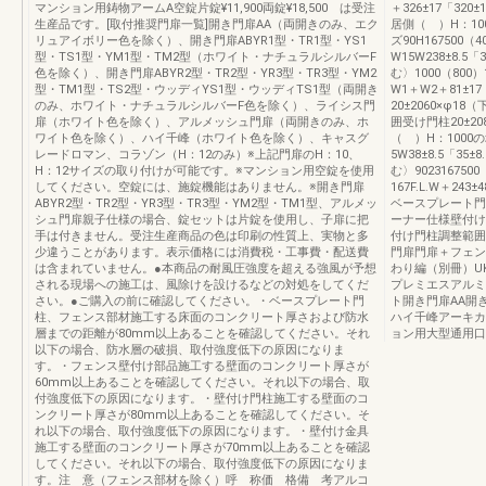
マンション用鋳物アームA空錠片錠¥11,900両錠¥18,500 は受注
＋326±17「320±1
生産品です。[取付推奨門扉一覧]開き門扉AA（両開きのみ、エク
居側（ ）H：10
リュアイボリー色を除く）、開き門扉ABYR1型・TR1型・YS1
ズ90H167500（40
型・TS1型・YM1型・TM2型（ホワイト・ナチュラルシルバーF
W15W238±8.5
色を除く）、開き門扉ABYR2型・TR2型・YR3型・TR3型・YM2
む〉1000（800）1
型・TM1型・TS2型・ウッディYS1型・ウッディTS1型（両開き
W1＋W2＋81±
のみ、ホワイト・ナチュラルシルバーF色を除く）、ライシス門
20±2060×φ18
扉（ホワイト色を除く）、アルメッシュ門扉（両開きのみ、ホ
囲受け門柱20±20
ワイト色を除く）、ハイ千峰（ホワイト色を除く）、キャスグ
（ ）H：100
レードロマン、コラゾン（H：12のみ）※上記門扉のH：10、
5W38±8.5「35
H：12サイズの取り付けが可能です。※マンション用空錠を使用
む〉9023167500
してください。空錠には、施錠機能はありません。※開き門扉
167F.L.W＋243±
ABYR2型・TR2型・YR3型・TR3型・YM2型・TM1型、アルメッ
ベースプレート門
シュ門扉親子仕様の場合、錠セットは片錠を使用し、子扉に把
ーナー仕様壁付け
手は付きません。受注生産商品の色は印刷の性質上、実物と多
付け門柱調整範囲
少違うことがあります。表示価格には消費税・工事費・配送費
門扉門扉＋フェン
は含まれていません。●本商品の耐風圧強度を超える強風が予想
わり編（別冊）UK1
される現場への施工は、風除けを設けるなどの対処をしてくだ
プレミエスアルミ
さい。●ご購入の前に確認してください。・ベースプレート門
ト開き門扉AA開
柱、フェンス部材施工する床面のコンクリート厚さおよび防水
ハイ千峰アーキカ
層までの距離が80mm以上あることを確認してください。それ
ョン用大型通用口
以下の場合、防水層の破損、取付強度低下の原因になりま
す。・フェンス壁付け部品施工する壁面のコンクリート厚さが
60mm以上あることを確認してください。それ以下の場合、取
付強度低下の原因になります。・壁付け門柱施工する壁面のコ
ンクリート厚さが80mm以上あることを確認してください。そ
れ以下の場合、取付強度低下の原因になります。・壁付け金具
施工する壁面のコンクリート厚さが70mm以上あることを確認
してください。それ以下の場合、取付強度低下の原因になりま
す。注 意（フェンス部材を除く）呼 称価 格備 考アルコ