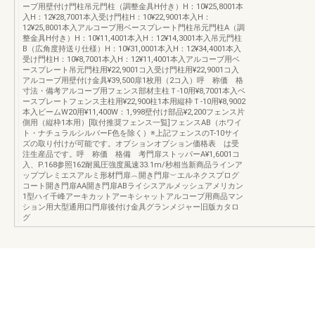
ーブ用壁付け門柱吊元門柱（調整金具H付き）H：10¥25,8001本
入H：12¥28,7001本入受け門柱H：10¥22,9001本入H：
12¥25,8001本入アルコーブ用ベースプレート門柱吊元門柱A（調
整金具H付き）H：10¥11,4001本入H：12¥14,3001本入吊元門柱
B（広角度持送り仕様）H：10¥31,0001本入H：12¥34,4001本入
受け門柱H：10¥8,7001本入H：12¥11,4001本入アルコーブ用ベ
ースプレート吊元門柱用¥22,9001コ入受け門柱用¥22,9001コ入
アルコーブ用壁付け金具¥39,500扉1枚用（2コ入）呼 称価 格
寸法・備考アルコーブ用フェンス部材主柱Ｔ-10用¥8,7001本入ベ
ースプレートフェンス主柱用¥22,900柱1本用縦枠Ｔ-10用¥8,9002
本入ビームW20用¥11,400W：1,998壁付け部品¥2,200フェンス片
側用（縦枠1本用）[取付推奨フェンス一覧]フェンスAB（ホワイ
ト・ナチュラルシルバーF色を除く）※上記フェンスのT-10サイ
ズの取り付けが可能です。オプションオプション価格表 は受
注生産品です。呼 称価 格備 考門扉ストッパーA¥1,6001コ
入、P.168参照162耐風圧強度風速33.1m/秒相当新商品ラインア
ッププレミエスアルミ形材門扉︵開き門扉︶エルネクスプログ
コート開き門扉AA開き門扉ABライシスアルメッシュアメリカン
1型ハイ千峰アーキカットアーキシャットアルコーブ用商品マン
ション用大型通用口門扉後付け金具グランメジャー旧版カタロ
グ